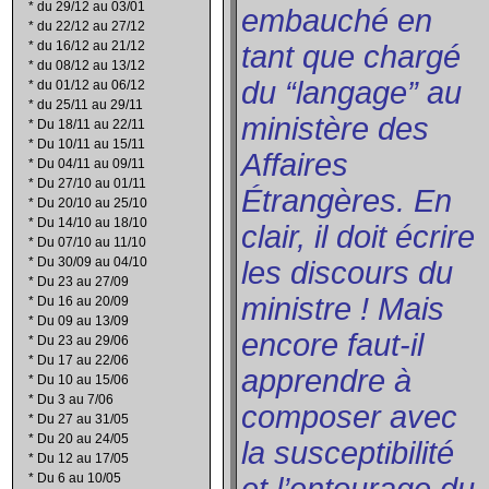
*
du 29/12 au 03/01
embauché en
*
du 22/12 au 27/12
*
du 16/12 au 21/12
tant que chargé
*
du 08/12 au 13/12
du “langage” au
*
du 01/12 au 06/12
*
du 25/11 au 29/11
ministère des
*
Du 18/11 au 22/11
*
Du 10/11 au 15/11
Affaires
*
Du 04/11 au 09/11
*
Du 27/10 au 01/11
Étrangères. En
*
Du 20/10 au 25/10
*
Du 14/10 au 18/10
clair, il doit écrire
*
Du 07/10 au 11/10
*
Du 30/09 au 04/10
les discours du
*
Du 23 au 27/09
ministre ! Mais
*
Du 16 au 20/09
*
Du 09 au 13/09
encore faut-il
*
Du 23 au 29/06
*
Du 17 au 22/06
apprendre à
*
Du 10 au 15/06
*
Du 3 au 7/06
composer avec
*
Du 27 au 31/05
*
Du 20 au 24/05
la susceptibilité
*
Du 12 au 17/05
*
Du 6 au 10/05