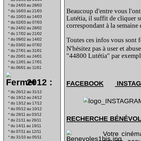
*
du 24/03 au 28/03
Beaucoup d'entre vous l'ont 
*
du 16/03 au 21/03
*
du 10/03 au 14/03
Lutétia, il suffit de cliquer 
*
du 02/03 au 07/03
correspondant à la semaine d
*
du 24/02 au 28/02
*
du 17/02 au 21/02
Toutes ces infos vous sont f
*
du 09/02 au 14/02
*
du 03/02 au 07/02
N'hésitez pas à user et abus
*
du 27/01 au 31/01
"44800 Lutétia" par exempl
*
du 20/01 au 24/01
*
du 12/01 au 17/01
*
du 06/01 au 11/01
2012 :
FACEBOOK
INSTA
*
du 26/12 au 31/12
*
du 19/12 au 24/12
*
du 13/12 au 17/12
*
du 05/12 au 10/12
*
du 29/11 au 03/12
RECHERCHE B
É
N
É
VO
*
du 21/11 au 26/11
*
du 14/11 au 19/11
*
du 07/11 au 12/11
Votre ciném
*
du 31/10 au 05/11