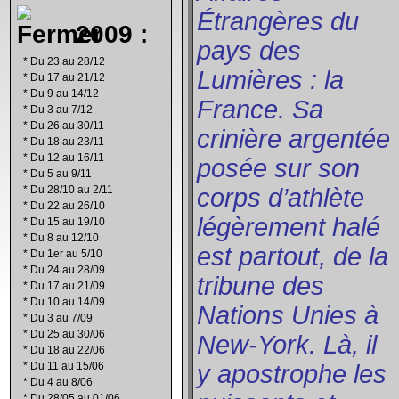
Étrangères du
2009 :
pays des
*
Du 23 au 28/12
Lumières : la
*
Du 17 au 21/12
*
Du 9 au 14/12
France. Sa
*
Du 3 au 7/12
*
Du 26 au 30/11
crinière argentée
*
Du 18 au 23/11
*
Du 12 au 16/11
posée sur son
*
Du 5 au 9/11
*
Du 28/10 au 2/11
corps d’athlète
*
Du 22 au 26/10
légèrement halé
*
Du 15 au 19/10
*
Du 8 au 12/10
est partout, de la
*
Du 1er au 5/10
*
Du 24 au 28/09
tribune des
*
Du 17 au 21/09
*
Du 10 au 14/09
Nations Unies à
*
Du 3 au 7/09
*
Du 25 au 30/06
New-York. Là, il
*
Du 18 au 22/06
*
Du 11 au 15/06
y apostrophe les
*
Du 4 au 8/06
*
Du 28/05 au 01/06