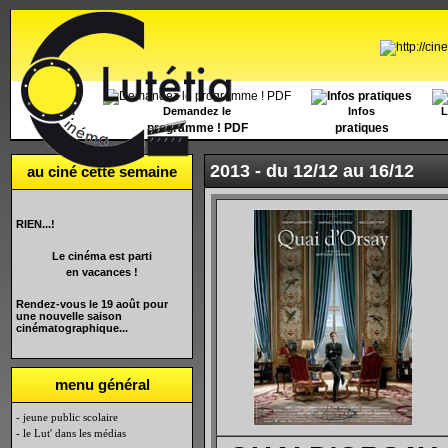
Accueil
Demandez le
Infos
L
programme ! PDF
pratiques
2013 -
du 12/12 au 16/12
au ciné cette semaine
RIEN...!
Le cinéma est parti
en vacances !
Rendez-vous le 19 août pour
une nouvelle saison
cinématographique...
menu général
- jeune public scolaire
- le Lut' dans les médias