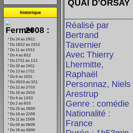
QUAI D'ORSAY
historique
Réalisé par
2008 :
Bertrand
*
Du 24 au 29/12
Tavernier
*
Du 18/12 au 23/12
*
Du 11 au 15/12
Avec Thierry
*
Du 4 au 8/12
*
Du 27/11 au 1/12
Lhermitte,
*
Du 20 au 24/11
*
Du 13 au 17/11
Raphaël
*
Du 6 au 10/11
Personnaz, Niels
*
Du 30/10 au 3/11
*
Du 22 au 27/10
Arestrup
*
Du 16 au 20/10
*
Du 9 au 13/10
Genre : comédie
*
Du 2 au 6/10
*
Du 25 au 29/09
Nationalité :
*
Du 18 au 22/09
*
Du 11 au 15/09
France
*
Du 04 au 08/09
*
Du 26 au 30/06