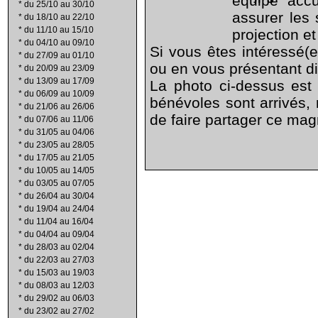
équipe acc
*
du 25/10 au 30/10
assurer les 
*
du 18/10 au 22/10
*
du 11/10 au 15/10
projection e
*
du 04/10 au 09/10
Si vous êtes intéressé(e
*
du 27/09 au 01/10
ou en vous présentant d
*
du 20/09 au 23/09
*
du 13/09 au 17/09
La photo ci-dessus est
*
du 06/09 au 10/09
bénévoles sont arrivés,
*
du 21/06 au 26/06
de faire partager ce magn
*
du 07/06 au 11/06
*
du 31/05 au 04/06
*
du 23/05 au 28/05
*
du 17/05 au 21/05
*
du 10/05 au 14/05
*
du 03/05 au 07/05
*
du 26/04 au 30/04
*
du 19/04 au 24/04
*
du 11/04 au 16/04
*
du 04/04 au 09/04
*
du 28/03 au 02/04
*
du 22/03 au 27/03
*
du 15/03 au 19/03
*
du 08/03 au 12/03
*
du 29/02 au 06/03
*
du 23/02 au 27/02