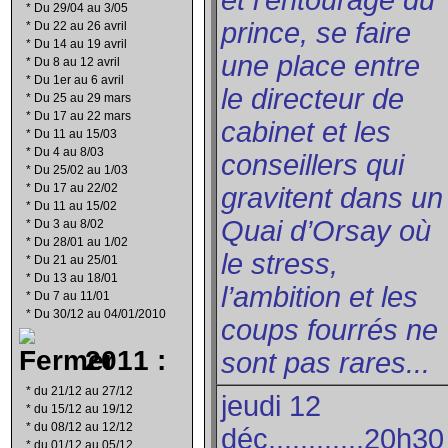
et l’entourage du
*
Du 29/04 au 3/05
prince, se faire
*
Du 22 au 26 avril
*
Du 14 au 19 avril
une place entre
*
Du 8 au 12 avril
*
Du 1er au 6 avril
le directeur de
*
Du 25 au 29 mars
*
Du 17 au 22 mars
cabinet et les
*
Du 11 au 15/03
*
Du 4 au 8/03
conseillers qui
*
Du 25/02 au 1/03
*
Du 17 au 22/02
gravitent dans un
*
Du 11 au 15/02
Quai d’Orsay où
*
Du 3 au 8/02
*
Du 28/01 au 1/02
le stress,
*
Du 21 au 25/01
*
Du 13 au 18/01
l’ambition et les
*
Du 7 au 11/01
*
Du 30/12 au 04/01/2010
coups fourrés ne
2011 :
sont pas rares...
*
du 21/12 au 27/12
jeudi 12
*
du 15/12 au 19/12
*
du 08/12 au 12/12
déc............20h30
*
du 01/12 au 05/12