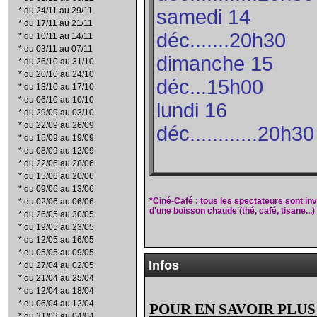
*
du 24/11 au 29/11
samedi 14
*
du 17/11 au 21/11
déc.......20h30
*
du 10/11 au 14/11
*
du 03/11 au 07/11
dimanche 15
*
du 26/10 au 31/10
*
du 20/10 au 24/10
déc...15h00
*
du 13/10 au 17/10
*
du 06/10 au 10/10
lundi 16
*
du 29/09 au 03/10
*
du 22/09 au 26/09
déc............20h30
*
du 15/09 au 19/09
*
du 08/09 au 12/09
*
du 22/06 au 28/06
*
du 15/06 au 20/06
*
du 09/06 au 13/06
*Ciné-Café : tous les spectateurs sont invi
*
du 02/06 au 06/06
d'une boisson chaude (thé, café, tisane...)
*
du 26/05 au 30/05
*
du 19/05 au 23/05
*
du 12/05 au 16/05
*
du 05/05 au 09/05
Infos
*
du 27/04 au 02/05
*
du 21/04 au 25/04
*
du 12/04 au 18/04
*
du 06/04 au 12/04
POUR EN SAVOIR PLUS
*
du 31/03 au 04/04