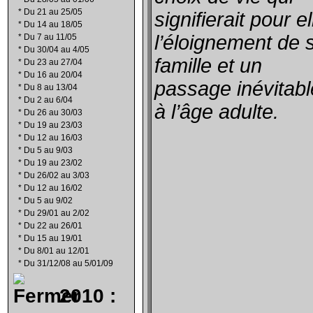
*
Du 21 au 25/05
signifierait pour el
*
Du 14 au 18/05
l’éloignement de 
*
Du 7 au 11/05
*
Du 30/04 au 4/05
famille et un
*
Du 23 au 27/04
*
Du 16 au 20/04
passage inévitabl
*
Du 8 au 13/04
*
Du 2 au 6/04
à l’âge adulte.
*
Du 26 au 30/03
*
Du 19 au 23/03
*
Du 12 au 16/03
*
Du 5 au 9/03
*
Du 19 au 23/02
*
Du 26/02 au 3/03
*
Du 12 au 16/02
*
Du 5 au 9/02
*
Du 29/01 au 2/02
*
Du 22 au 26/01
*
Du 15 au 19/01
*
Du 8/01 au 12/01
*
Du 31/12/08 au 5/01/09
2010 :