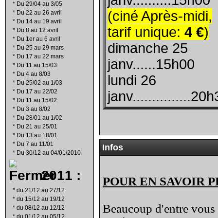
janv..........15h00
*
Du 29/04 au 3/05
(ciné Après-midi,
*
Du 22 au 26 avril
*
Du 14 au 19 avril
tarif unique:
4 €
)
*
Du 8 au 12 avril
*
Du 1er au 6 avril
dimanche 25
*
Du 25 au 29 mars
*
Du 17 au 22 mars
janv......15h00
*
Du 11 au 15/03
*
Du 4 au 8/03
lundi 26
*
Du 25/02 au 1/03
*
Du 17 au 22/02
janv...............20
*
Du 11 au 15/02
*
Du 3 au 8/02
*
Du 28/01 au 1/02
*
Du 21 au 25/01
*
Du 13 au 18/01
*
Du 7 au 11/01
Infos
*
Du 30/12 au 04/01/2010
2011 :
POUR EN SAVOIR P
*
du 21/12 au 27/12
*
du 15/12 au 19/12
Beaucoup d'entre vous l
*
du 08/12 au 12/12
*
du 01/12 au 05/12