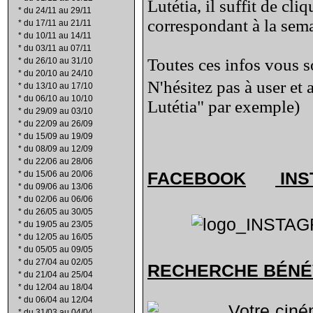
Lutétia, il suffit de cli
*
du 24/11 au 29/11
correspondant à la sema
*
du 17/11 au 21/11
*
du 10/11 au 14/11
*
du 03/11 au 07/11
Toutes ces infos vous so
*
du 26/10 au 31/10
*
du 20/10 au 24/10
N'hésitez pas à user et
*
du 13/10 au 17/10
*
du 06/10 au 10/10
Lutétia" par exemple)
*
du 29/09 au 03/10
*
du 22/09 au 26/09
*
du 15/09 au 19/09
*
du 08/09 au 12/09
*
du 22/06 au 28/06
FACEBOOK
INS
*
du 15/06 au 20/06
*
du 09/06 au 13/06
*
du 02/06 au 06/06
*
du 26/05 au 30/05
*
du 19/05 au 23/05
*
du 12/05 au 16/05
*
du 05/05 au 09/05
*
du 27/04 au 02/05
RECHERCHE B
É
N
É
*
du 21/04 au 25/04
*
du 12/04 au 18/04
*
du 06/04 au 12/04
Votre ciné
*
du 31/03 au 04/04