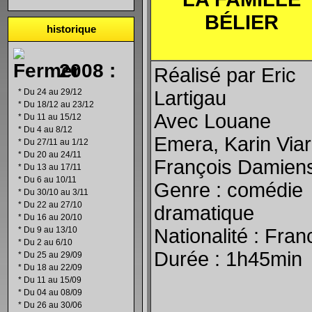
BÉLIER
historique
2008 :
Réalisé par Eric
*
Du 24 au 29/12
Lartigau
*
Du 18/12 au 23/12
Avec Louane
*
Du 11 au 15/12
*
Du 4 au 8/12
Emera, Karin Viar
*
Du 27/11 au 1/12
*
Du 20 au 24/11
François Damien
*
Du 13 au 17/11
*
Du 6 au 10/11
Genre : comédie
*
Du 30/10 au 3/11
*
Du 22 au 27/10
dramatique
*
Du 16 au 20/10
*
Du 9 au 13/10
Nationalité : Fran
*
Du 2 au 6/10
Durée : 1h45min
*
Du 25 au 29/09
*
Du 18 au 22/09
*
Du 11 au 15/09
*
Du 04 au 08/09
*
Du 26 au 30/06