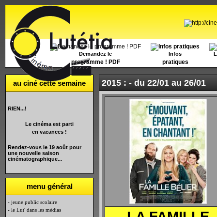
Accueil
Demandez le
Infos
L
programme ! PDF
pratiques
2015 : -
du 22/01 au 26/01
au ciné cette semaine
RIEN...!
Le cinéma est parti
en vacances !
Rendez-vous le 19 août pour
une nouvelle saison
cinématographique...
menu général
- jeune public scolaire
- le Lut' dans les médias
LA FAMILLE