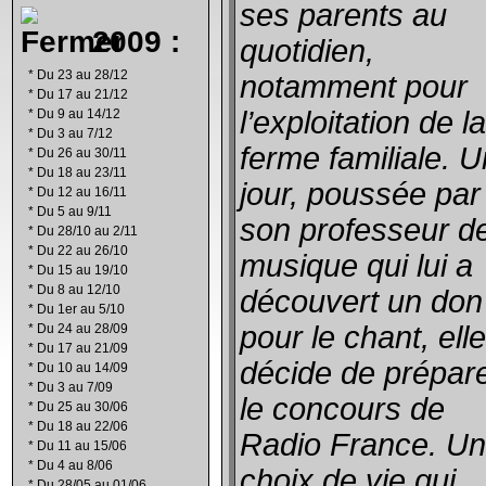
ses parents au
2009 :
quotidien,
*
Du 23 au 28/12
notamment pour
*
Du 17 au 21/12
l’exploitation de la
*
Du 9 au 14/12
*
Du 3 au 7/12
ferme familiale. U
*
Du 26 au 30/11
*
Du 18 au 23/11
jour, poussée par
*
Du 12 au 16/11
*
Du 5 au 9/11
son professeur d
*
Du 28/10 au 2/11
*
Du 22 au 26/10
musique qui lui a
*
Du 15 au 19/10
*
Du 8 au 12/10
découvert un don
*
Du 1er au 5/10
pour le chant, elle
*
Du 24 au 28/09
*
Du 17 au 21/09
décide de prépar
*
Du 10 au 14/09
*
Du 3 au 7/09
le concours de
*
Du 25 au 30/06
*
Du 18 au 22/06
Radio France. Un
*
Du 11 au 15/06
*
Du 4 au 8/06
choix de vie qui
*
Du 28/05 au 01/06