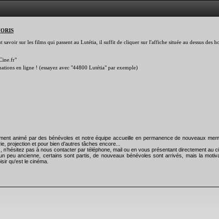
VORIS
savoir sur les films qui passent au Lutétia, il suffit de cliquer sur l'affiche située au dessus des
Cine.fr"
rmations en ligne ! (essayez avec "44800 Lutétia" par exemple)
rement animé par des bénévoles et notre équipe accueille en permanence de nouveaux mem
ie, projection et pour bien d’autres tâches encore...
), n’hésitez pas à nous contacter par téléphone, mail ou en vous présentant directement au
un peu ancienne, certains sont partis, de nouveaux bénévoles sont arrivés, mais la motiva
isir qu'est le cinéma.