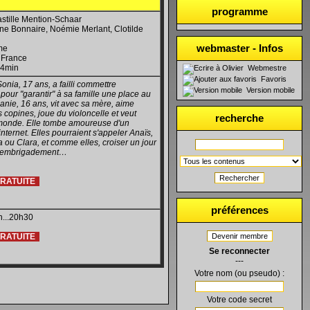
programme
stille Mention-Schaar
ne Bonnaire, Noémie Merlant, Clotilde
webmaster - Infos
me
 : France
44min
Webmestre
Favoris
Sonia, 17 ans, a failli commettre
Version mobile
e pour "garantir" à sa famille une place au
anie, 16 ans, vit avec sa mère, aime
es copines, joue du violoncelle et veut
recherche
monde. Elle tombe amoureuse d'un
internet. Elles pourraient s'appeler Anaïs,
 ou Clara, et comme elles, croiser un jour
 l'embrigadement…
Rechercher
GRATUITE
préférences
n...20h30
GRATUITE
Devenir membre
Se reconnecter
---
Votre nom (ou pseudo) :
Votre code secret