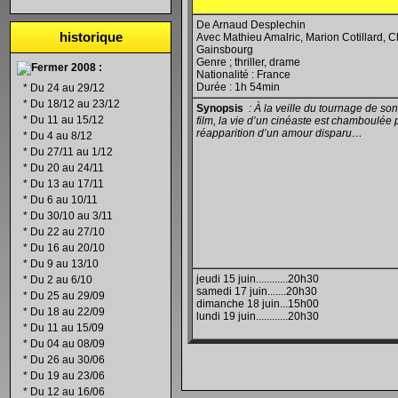
De Arnaud Desplechin
historique
Avec Mathieu Amalric, Marion Cotillard, C
Gainsbourg
Genre ; thriller, drame
2008 :
Nationalité : France
Durée : 1h 54min
*
Du 24 au 29/12
*
Du 18/12 au 23/12
Synopsis
: À la veille du tournage de s
*
Du 11 au 15/12
film, la vie d’un cinéaste est chamboulée 
réapparition d’un amour disparu…
*
Du 4 au 8/12
*
Du 27/11 au 1/12
*
Du 20 au 24/11
*
Du 13 au 17/11
*
Du 6 au 10/11
*
Du 30/10 au 3/11
*
Du 22 au 27/10
*
Du 16 au 20/10
*
Du 9 au 13/10
jeudi 15 juin............20h30
*
Du 2 au 6/10
samedi 17 juin.......20h30
*
Du 25 au 29/09
dimanche 18 juin...15h00
*
Du 18 au 22/09
lundi 19 juin............20h30
*
Du 11 au 15/09
*
Du 04 au 08/09
*
Du 26 au 30/06
*
Du 19 au 23/06
*
Du 12 au 16/06