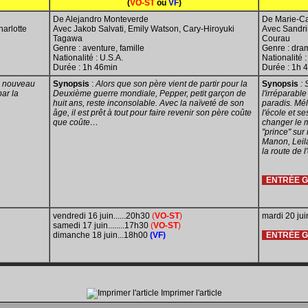
(
VO-ST
ou
VF
)
De Alejandro Monteverde
De Marie-Ca
harlotte
Avec Jakob Salvati, Emily Watson, Cary-Hiroyuki
Avec Sandri
Tagawa
Courau
Genre : aventure, famille
Genre : dra
Nationalité : U.S.A.
Nationalité
Durée : 1h 46min
Durée : 1h 
on nouveau
Synopsis
:
Alors que son père vient de partir pour la
Synopsis
:
par la
Deuxième guerre mondiale, Pepper, petit garçon de
l'irréparabl
huit ans, reste inconsolable. Avec la naïveté de son
paradis. Mél
âge, il est prêt à tout pour faire revenir son père coûte
l'école et s
que coûte…
changer le 
"prince" sur 
Manon, Leila
la route de
ENTR
É
E 
vendredi 16 juin......20h30
(
VO-ST
)
mardi 20 jui
samedi 17 juin........17h30
(
VO-ST
)
dimanche 18 juin...18h00
(VF)
ENTR
É
E 
Imprimer l'article