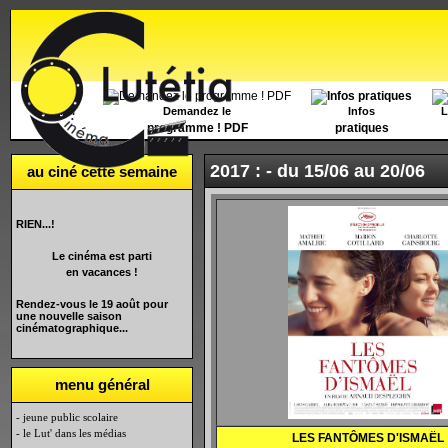
Accueil
Demandez le
Infos
L
programme ! PDF
pratiques
2017 : -
du 15/06 au 20/06
au ciné cette semaine
RIEN...!
Le cinéma est parti
en vacances !
Rendez-vous le 19 août pour
une nouvelle saison
cinématographique...
menu général
- jeune public scolaire
- le Lut' dans les médias
LES FANT
ÔMES D'ISMA
ËL