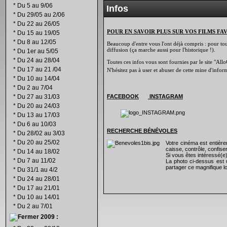
*
Du 5 au 9/06
Infos
*
Du 29/05 au 2/06
*
Du 22 au 26/05
POUR EN SAVOIR PLUS SUR VOS FILMS FA
*
Du 15 au 19/05
*
Du 8 au 12/05
Beaucoup d'entre vous l'ont déjà compris : pour tout 
diffusion (ça marche aussi pour l'historique !).
*
Du 1er au 5/05
*
Du 24 au 28/04
Toutes ces infos vous sont fournies par le site "Allo
*
Du 17 au 21 /04
N'hésitez pas à user et abuser de cette mine d'info
*
Du 10 au 14/04
*
Du 2 au 7/04
*
Du 27 au 31/03
FACEBOOK
INSTAGRAM
*
Du 20 au 24/03
*
Du 13 au 17/03
*
Du 6 au 10/03
RECHERCHE B
É
N
É
VOLES
*
Du 28/02 au 3/03
*
Du 20 au 25/02
Votre cinéma est entiè
caisse, contrôle, confiser
*
Du 14 au 18/02
Si vous êtes intéressé(e
*
Du 7 au 11/02
La photo ci-dessus est 
partager ce magnifique lo
*
Du 31/1 au 4/2
*
Du 24 au 28/01
*
Du 17 au 21/01
*
Du 10 au 14/01
*
Du 2 au 7/01
2009 :