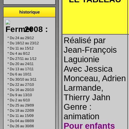
historique
2008 :
Réalisé par
*
Du 24 au 29/12
*
Du 18/12 au 23/12
Jean-François
*
Du 11 au 15/12
*
Du 4 au 8/12
Laguionie
*
Du 27/11 au 1/12
*
Du 20 au 24/11
Avec Jessica
*
Du 13 au 17/11
*
Du 6 au 10/11
Monceau, Adrien
*
Du 30/10 au 3/11
*
Du 22 au 27/10
Larmande,
*
Du 16 au 20/10
Thierry Jahn
*
Du 9 au 13/10
*
Du 2 au 6/10
Genre :
*
Du 25 au 29/09
*
Du 18 au 22/09
animation
*
Du 11 au 15/09
*
Du 04 au 08/09
Pour enfants
*
Du 26 au 30/06