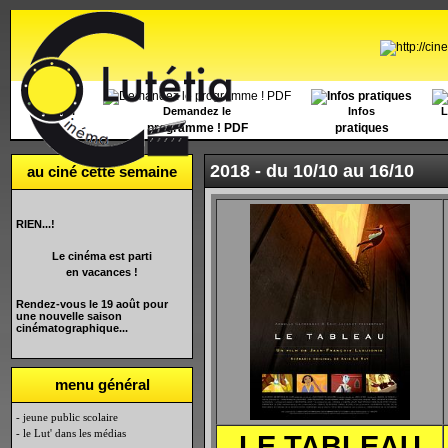
Accueil
Demandez le
Infos
L
programme ! PDF
pratiques
2018 -
du 10/10 au 16/10
au ciné cette semaine
RIEN...!
Le cinéma est parti
en vacances !
Rendez-vous le 19 août pour
une nouvelle saison
cinématographique...
menu général
- jeune public scolaire
- le Lut' dans les médias
LE TABLEAU