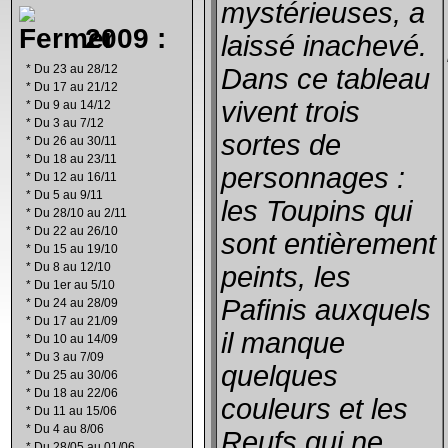
mystérieuses, a
2009 :
laissé inachevé.
*
Du 23 au 28/12
Dans ce tableau
*
Du 17 au 21/12
vivent trois
*
Du 9 au 14/12
*
Du 3 au 7/12
sortes de
*
Du 26 au 30/11
*
Du 18 au 23/11
personnages :
*
Du 12 au 16/11
*
Du 5 au 9/11
les Toupins qui
*
Du 28/10 au 2/11
*
Du 22 au 26/10
sont entièrement
*
Du 15 au 19/10
*
Du 8 au 12/10
peints, les
*
Du 1er au 5/10
Pafinis auxquels
*
Du 24 au 28/09
*
Du 17 au 21/09
il manque
*
Du 10 au 14/09
*
Du 3 au 7/09
quelques
*
Du 25 au 30/06
*
Du 18 au 22/06
couleurs et les
*
Du 11 au 15/06
*
Du 4 au 8/06
Reufs qui ne
*
Du 28/05 au 01/06