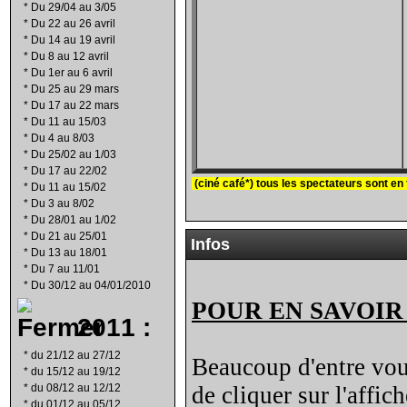
*
Du 29/04 au 3/05
*
Du 22 au 26 avril
*
Du 14 au 19 avril
*
Du 8 au 12 avril
*
Du 1er au 6 avril
*
Du 25 au 29 mars
*
Du 17 au 22 mars
*
Du 11 au 15/03
*
Du 4 au 8/03
*
Du 25/02 au 1/03
*
Du 17 au 22/02
(ciné café*)
tous les spectateurs sont en f
*
Du 11 au 15/02
*
Du 3 au 8/02
*
Du 28/01 au 1/02
*
Du 21 au 25/01
Infos
*
Du 13 au 18/01
*
Du 7 au 11/01
*
Du 30/12 au 04/01/2010
POUR EN SAVOIR
2011 :
*
du 21/12 au 27/12
Beaucoup d'entre vous 
*
du 15/12 au 19/12
*
du 08/12 au 12/12
de cliquer sur l'affi
*
du 01/12 au 05/12