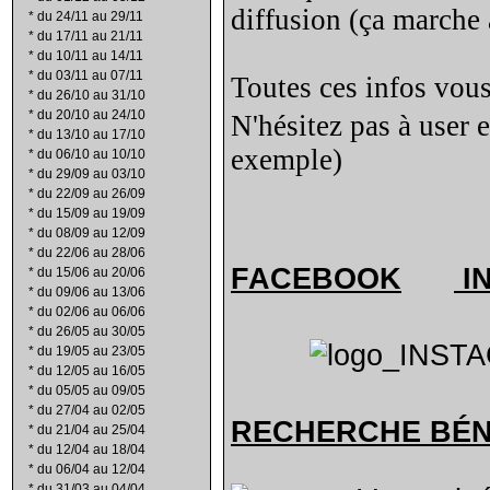
diffusion (ça marche a
*
du 24/11 au 29/11
*
du 17/11 au 21/11
*
du 10/11 au 14/11
*
du 03/11 au 07/11
Toutes ces infos vous
*
du 26/10 au 31/10
*
du 20/10 au 24/10
N'hésitez pas à user 
*
du 13/10 au 17/10
exemple)
*
du 06/10 au 10/10
*
du 29/09 au 03/10
*
du 22/09 au 26/09
*
du 15/09 au 19/09
*
du 08/09 au 12/09
*
du 22/06 au 28/06
FACEBOOK
I
*
du 15/06 au 20/06
*
du 09/06 au 13/06
*
du 02/06 au 06/06
*
du 26/05 au 30/05
*
du 19/05 au 23/05
*
du 12/05 au 16/05
*
du 05/05 au 09/05
*
du 27/04 au 02/05
RECHERCHE B
É
*
du 21/04 au 25/04
*
du 12/04 au 18/04
*
du 06/04 au 12/04
*
du 31/03 au 04/04