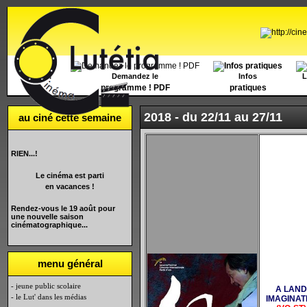
Accueil
Demandez le
Infos
L
programme ! PDF
pratiques
2018 -
du 22/11 au 27/11
au ciné cette semaine
RIEN...!
Le cinéma est parti
en vacances !
Rendez-vous le 19 août pour
une nouvelle saison
cinématographique...
menu général
- jeune public scolaire
A LAND
- le Lut' dans les médias
IMAGINAT