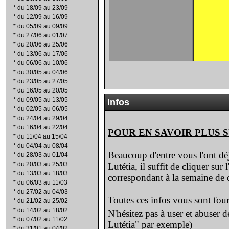
*
du 18/09 au 23/09
*
du 12/09 au 16/09
*
du 05/09 au 09/09
*
du 27/06 au 01/07
*
du 20/06 au 25/06
*
du 13/06 au 17/06
*
du 06/06 au 10/06
*
du 30/05 au 04/06
*
du 23/05 au 27/05
*
du 16/05 au 20/05
*
du 09/05 au 13/05
Infos
*
du 02/05 au 06/05
*
du 24/04 au 29/04
*
du 16/04 au 22/04
POUR EN SAVOIR PLUS 
*
du 11/04 au 15/04
*
du 04/04 au 08/04
Beaucoup d'entre vous l'ont déj
*
du 28/03 au 01/04
*
du 20/03 au 25/03
Lutétia, il suffit de cliquer sur
*
du 13/03 au 18/03
correspondant à la semaine de d
*
du 06/03 au 11/03
*
du 27/02 au 04/03
Toutes ces infos vous sont four
*
du 21/02 au 25/02
*
du 14/02 au 18/02
N'hésitez pas à user et abuser 
*
du 07/02 au 11/02
Lutétia" par exemple)
*
du 31/01 au 04/02