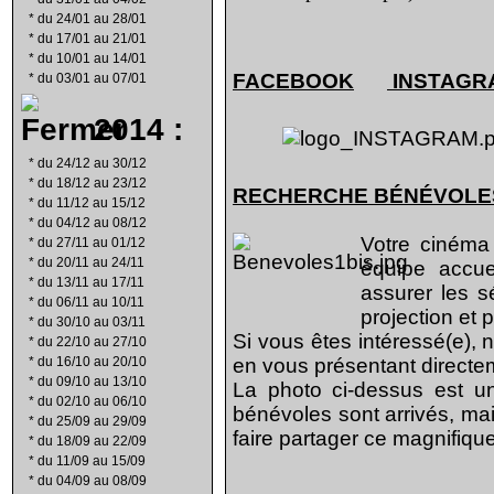
*
du 24/01 au 28/01
*
du 17/01 au 21/01
*
du 10/01 au 14/01
FACEBOOK
INSTAGR
*
du 03/01 au 07/01
2014 :
*
du 24/12 au 30/12
*
du 18/12 au 23/12
RECHERCHE B
É
N
É
VOLE
*
du 11/12 au 15/12
*
du 04/12 au 08/12
Votre cinéma
*
du 27/11 au 01/12
*
du 20/11 au 24/11
équipe accu
*
du 13/11 au 17/11
assurer les s
*
du 06/11 au 10/11
projection et 
*
du 30/10 au 03/11
Si vous êtes intéressé(e), 
*
du 22/10 au 27/10
*
du 16/10 au 20/10
en vous présentant direct
*
du 09/10 au 13/10
La photo ci-dessus est un
*
du 02/10 au 06/10
bénévoles sont arrivés, mai
*
du 25/09 au 29/09
faire partager ce magnifique
*
du 18/09 au 22/09
*
du 11/09 au 15/09
*
du 04/09 au 08/09