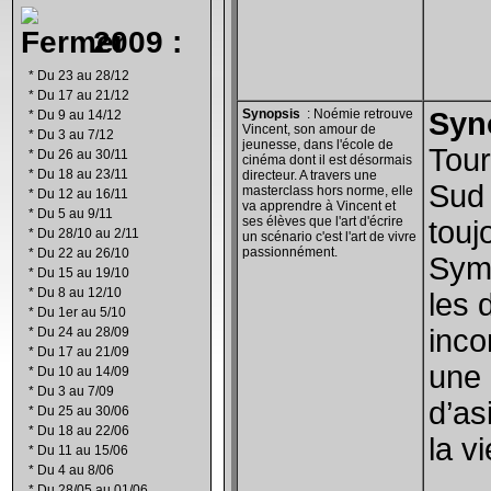
2009 :
*
Du 23 au 28/12
*
Du 17 au 21/12
Synopsis
:
Noémie retrouve
Syn
*
Du 9 au 14/12
Vincent, son amour de
*
Du 3 au 7/12
jeunesse, dans l'école de
Tour
*
Du 26 au 30/11
cinéma dont il est désormais
*
Du 18 au 23/11
directeur. A travers une
Sud 
masterclass hors norme, elle
*
Du 12 au 16/11
va apprendre à Vincent et
*
Du 5 au 9/11
ses élèves que l'art d'écrire
touj
*
Du 28/10 au 2/11
un scénario c'est l'art de vivre
passionnément.
*
Du 22 au 26/10
Symb
*
Du 15 au 19/10
*
Du 8 au 12/10
les 
*
Du 1er au 5/10
inco
*
Du 24 au 28/09
*
Du 17 au 21/09
une 
*
Du 10 au 14/09
*
Du 3 au 7/09
d’as
*
Du 25 au 30/06
*
Du 18 au 22/06
la v
*
Du 11 au 15/06
*
Du 4 au 8/06
*
Du 28/05 au 01/06