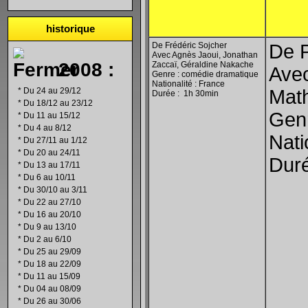
historique
De Frédéric Sojcher
De P
Avec Agnès Jaoui, Jonathan
2008 :
Zaccaï, Géraldine Nakache
Avec
Genre : comédie dramatique
Nationalité : France
*
Du 24 au 29/12
Mat
Durée : 1h 30min
*
Du 18/12 au 23/12
Gen
*
Du 11 au 15/12
*
Du 4 au 8/12
Nati
*
Du 27/11 au 1/12
*
Du 20 au 24/11
Dur
*
Du 13 au 17/11
*
Du 6 au 10/11
*
Du 30/10 au 3/11
*
Du 22 au 27/10
*
Du 16 au 20/10
*
Du 9 au 13/10
*
Du 2 au 6/10
*
Du 25 au 29/09
*
Du 18 au 22/09
*
Du 11 au 15/09
*
Du 04 au 08/09
*
Du 26 au 30/06