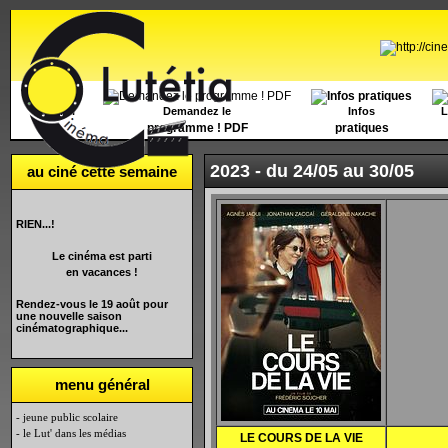
Accueil
Demandez le
Infos
L
programme ! PDF
pratiques
2023 -
du 24/05 au 30/05
au ciné cette semaine
RIEN...!
Le cinéma est parti
en vacances !
Rendez-vous le 19 août pour
une nouvelle saison
cinématographique...
menu général
- jeune public scolaire
- le Lut' dans les médias
LE COURS DE LA VIE