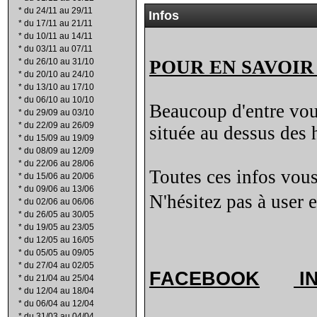
*
du 24/11 au 29/11
Infos
*
du 17/11 au 21/11
*
du 10/11 au 14/11
*
du 03/11 au 07/11
*
du 26/10 au 31/10
POUR EN SAVOIR
*
du 20/10 au 24/10
*
du 13/10 au 17/10
*
du 06/10 au 10/10
Beaucoup d'entre vous 
*
du 29/09 au 03/10
*
du 22/09 au 26/09
située au dessus des 
*
du 15/09 au 19/09
*
du 08/09 au 12/09
*
du 22/06 au 28/06
Toutes ces infos vous
*
du 15/06 au 20/06
*
du 09/06 au 13/06
N'hésitez pas à user 
*
du 02/06 au 06/06
*
du 26/05 au 30/05
*
du 19/05 au 23/05
*
du 12/05 au 16/05
*
du 05/05 au 09/05
*
du 27/04 au 02/05
FACEBOOK
I
*
du 21/04 au 25/04
*
du 12/04 au 18/04
*
du 06/04 au 12/04
*
du 31/03 au 04/04