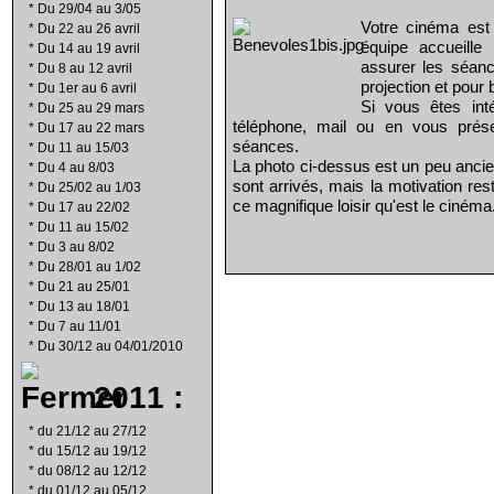
*
Du 29/04 au 3/05
Votre cinéma est
*
Du 22 au 26 avril
équipe accueill
*
Du 14 au 19 avril
assurer les séanc
*
Du 8 au 12 avril
projection et pour 
*
Du 1er au 6 avril
Si vous êtes int
*
Du 25 au 29 mars
téléphone, mail ou en vous prés
*
Du 17 au 22 mars
séances.
*
Du 11 au 15/03
La photo ci-dessus est un peu ancie
*
Du 4 au 8/03
sont arrivés, mais la motivation re
*
Du 25/02 au 1/03
ce magnifique loisir qu'est le cinéma
*
Du 17 au 22/02
*
Du 11 au 15/02
*
Du 3 au 8/02
*
Du 28/01 au 1/02
*
Du 21 au 25/01
*
Du 13 au 18/01
*
Du 7 au 11/01
*
Du 30/12 au 04/01/2010
2011 :
*
du 21/12 au 27/12
*
du 15/12 au 19/12
*
du 08/12 au 12/12
*
du 01/12 au 05/12