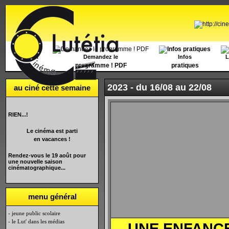
Accueil
Demandez le
Infos
L
programme ! PDF
pratiques
2023 -
du 16/08 au 22/08
au ciné cette semaine
RIEN...!
Le cinéma est parti
en vacances !
Rendez-vous le 19 août pour
une nouvelle saison
cinématographique...
menu général
- jeune public scolaire
- le Lut' dans les médias
UNE ENFANC