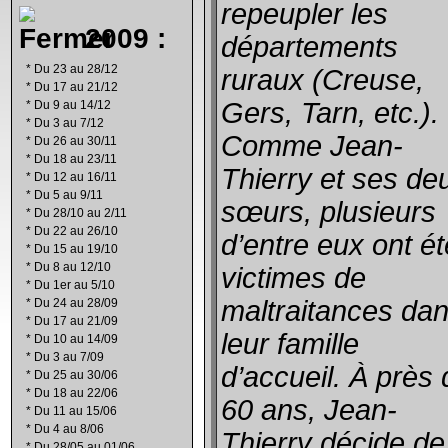
repeupler les
2009 :
départements
*
Du 23 au 28/12
ruraux (Creuse,
*
Du 17 au 21/12
Gers, Tarn, etc.).
*
Du 9 au 14/12
*
Du 3 au 7/12
Comme Jean-
*
Du 26 au 30/11
*
Du 18 au 23/11
Thierry et ses de
*
Du 12 au 16/11
*
Du 5 au 9/11
sœurs, plusieurs
*
Du 28/10 au 2/11
*
Du 22 au 26/10
d’entre eux ont ét
*
Du 15 au 19/10
*
Du 8 au 12/10
victimes de
*
Du 1er au 5/10
maltraitances da
*
Du 24 au 28/09
*
Du 17 au 21/09
leur famille
*
Du 10 au 14/09
*
Du 3 au 7/09
d’accueil. À près 
*
Du 25 au 30/06
*
Du 18 au 22/06
60 ans, Jean-
*
Du 11 au 15/06
*
Du 4 au 8/06
Thierry décide de
*
Du 28/05 au 01/06