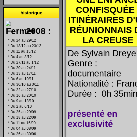
CONFISQU
ÉE 
historique
ITINÉRAIRES D
RÉUNIONNAIS 
2008 :
LA CREUSE
*
Du 24 au 29/12
*
Du 18/12 au 23/12
De Sylvain Dreye
*
Du 11 au 15/12
*
Du 4 au 8/12
Genre :
*
Du 27/11 au 1/12
*
Du 20 au 24/11
documentaire
*
Du 13 au 17/11
*
Du 6 au 10/11
Nationalité : Fran
*
Du 30/10 au 3/11
*
Du 22 au 27/10
Durée : 0h 35mi
*
Du 16 au 20/10
*
Du 9 au 13/10
*
Du 2 au 6/10
présenté en
*
Du 25 au 29/09
*
Du 18 au 22/09
exclusivité
*
Du 11 au 15/09
*
Du 04 au 08/09
*
Du 26 au 30/06