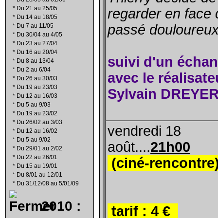
*
Du 21 au 25/05
regarder en face 
*
Du 14 au 18/05
passé douloureu
*
Du 7 au 11/05
*
Du 30/04 au 4/05
*
Du 23 au 27/04
*
Du 16 au 20/04
suivi d'un écha
*
Du 8 au 13/04
*
Du 2 au 6/04
avec le réalisate
*
Du 26 au 30/03
*
Du 19 au 23/03
Sylvain DREYE
*
Du 12 au 16/03
*
Du 5 au 9/03
*
Du 19 au 23/02
*
Du 26/02 au 3/03
vendredi 18
*
Du 12 au 16/02
*
Du 5 au 9/02
août....
21h00
*
Du 29/01 au 2/02
*
Du 22 au 26/01
(ciné-rencontre
*
Du 15 au 19/01
*
Du 8/01 au 12/01
*
Du 31/12/08 au 5/01/09
2010 :
tarif
:
4
€