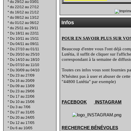
*
du 29/12 au 03/01
*
du 22/12 au 27/12
*
du 16/12 au 21/12
*
du 08/12 au 13/12
Infos
*
du 01/12 au 06/12
*
du 25/11 au 29/11
*
Du 18/11 au 22/11
POUR EN SAVOIR PLUS SUR VO
*
Du 10/11 au 15/11
*
Du 04/11 au 09/11
Beaucoup d'entre vous l'ont déjà compr
*
Du 27/10 au 01/11
Lutétia, il suffit de cliquer sur l'affi
*
Du 20/10 au 25/10
correspondant à la semaine de diffusio
*
Du 14/10 au 18/10
*
Du 07/10 au 11/10
Toutes ces infos vous sont fournies par
*
Du 30/09 au 04/10
*
Du 23 au 27/09
N'hésitez pas à user et abuser de cett
*
Du 16 au 20/09
"44800 Lutétia" par exemple)
*
Du 09 au 13/09
*
Du 23 au 29/06
*
Du 17 au 22/06
FACEBOOK
INSTAGRAM
*
Du 10 au 15/06
*
Du 3 au 7/06
*
Du 27 au 31/05
*
Du 20 au 24/05
*
Du 12 au 17/05
RECHERCHE B
É
N
É
VOLES
*
Du 6 au 10/05