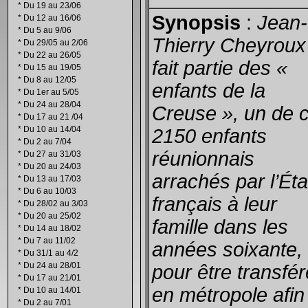
*
Du 19 au 23/06
Synopsis
:
Jean-
*
Du 12 au 16/06
*
Du 5 au 9/06
Thierry Cheyroux
*
Du 29/05 au 2/06
*
Du 22 au 26/05
fait partie des «
*
Du 15 au 19/05
*
Du 8 au 12/05
enfants de la
*
Du 1er au 5/05
*
Du 24 au 28/04
Creuse », un de 
*
Du 17 au 21 /04
*
Du 10 au 14/04
2150 enfants
*
Du 2 au 7/04
réunionnais
*
Du 27 au 31/03
*
Du 20 au 24/03
arrachés par l’Éta
*
Du 13 au 17/03
*
Du 6 au 10/03
français à leur
*
Du 28/02 au 3/03
*
Du 20 au 25/02
famille dans les
*
Du 14 au 18/02
*
Du 7 au 11/02
années soixante,
*
Du 31/1 au 4/2
*
Du 24 au 28/01
pour être transfé
*
Du 17 au 21/01
en métropole afin
*
Du 10 au 14/01
*
Du 2 au 7/01