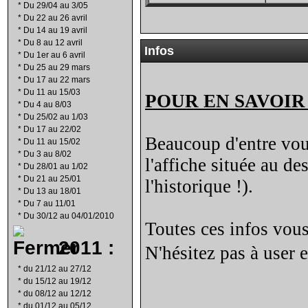
*
Du 29/04 au 3/05
*
Du 22 au 26 avril
*
Du 14 au 19 avril
*
Du 8 au 12 avril
Infos
*
Du 1er au 6 avril
*
Du 25 au 29 mars
*
Du 17 au 22 mars
*
Du 11 au 15/03
POUR EN SAVOIR
*
Du 4 au 8/03
*
Du 25/02 au 1/03
*
Du 17 au 22/02
Beaucoup d'entre vous 
*
Du 11 au 15/02
*
Du 3 au 8/02
l'affiche située au d
*
Du 28/01 au 1/02
*
Du 21 au 25/01
l'historique !).
*
Du 13 au 18/01
*
Du 7 au 11/01
*
Du 30/12 au 04/01/2010
Toutes ces infos vous
2011 :
N'hésitez pas à user 
*
du 21/12 au 27/12
*
du 15/12 au 19/12
*
du 08/12 au 12/12
*
du 01/12 au 05/12