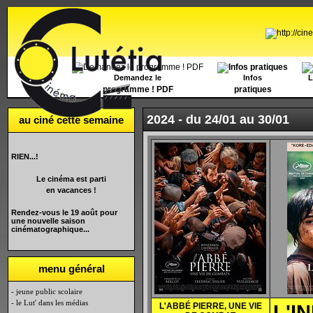
Accueil
Demandez le
Infos
L
programme ! PDF
pratiques
2024 -
du 24/01 au 30/01
au ciné cette semaine
RIEN...!
Le cinéma est parti
en vacances !
Rendez-vous le 19 août pour
une nouvelle saison
cinématographique...
menu général
- jeune public scolaire
- le Lut' dans les médias
L'ABB
É PIERRE, UNE VIE
L'I