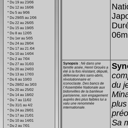
*
Du 19 au 23/06
Nati
*
Du 12 au 16/06
*
Du 5 au 9/06
Jap
*
Du 29/05 au 2/06
*
Du 22 au 26/05
Dur
*
Du 15 au 19/05
06m
*
Du 8 au 12/05
*
Du 1er au 5/05
*
Du 24 au 28/04
*
Du 17 au 21 /04
*
Du 10 au 14/04
*
Du 2 au 7/04
Synopsis
:
Né dans une
Syn
*
Du 27 au 31/03
famille aisée, Henri Grouès a
*
Du 20 au 24/03
été à la fois résistant, député,
com
*
Du 13 au 17/03
défenseur des sans-abris,
*
Du 6 au 10/03
révolutionnaire et
du j
iconoclaste. Des bancs de
*
Du 28/02 au 3/03
l’Assemblée Nationale aux
*
Du 20 au 25/02
bidonvilles de la banlieue
Mina
*
Du 14 au 18/02
parisienne, son engagement
auprès des plus faibles lui a
*
Du 7 au 11/02
plus
valu une renommée
*
Du 31/1 au 4/2
internationale.
*
Du 24 au 28/01
préo
*
Du 17 au 21/01
Sa m
*
Du 10 au 14/01
*
Du 2 au 7/01