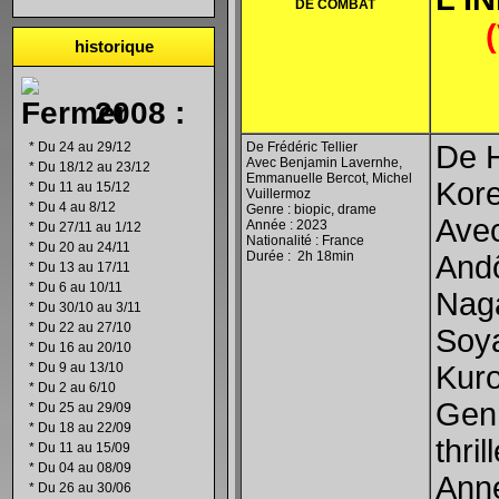
DE COMBAT
historique
2008 :
*
Du 24 au 29/12
De Frédéric Tellier
De 
Avec Benjamin Lavernhe,
*
Du 18/12 au 23/12
Emmanuelle Bercot, Michel
Kor
*
Du 11 au 15/12
Vuillermoz
*
Du 4 au 8/12
Genre : biopic, drame
Ave
Année : 2023
*
Du 27/11 au 1/12
Nationalité : France
*
Du 20 au 24/11
Durée : 2h 18min
Andô
*
Du 13 au 17/11
*
Du 6 au 10/11
Nag
*
Du 30/10 au 3/11
*
Du 22 au 27/10
Soy
*
Du 16 au 20/10
*
Du 9 au 13/10
Kur
*
Du 2 au 6/10
Genr
*
Du 25 au 29/09
*
Du 18 au 22/09
thril
*
Du 11 au 15/09
*
Du 04 au 08/09
Anné
*
Du 26 au 30/06