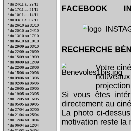
*
du 24/11 au 29/11
FACEBOOK
I
*
du 17/11 au 21/11
*
du 10/11 au 14/11
*
du 03/11 au 07/11
*
du 26/10 au 31/10
*
du 20/10 au 24/10
*
du 13/10 au 17/10
*
du 06/10 au 10/10
*
du 29/09 au 03/10
RECHERCHE B
É
*
du 22/09 au 26/09
*
du 15/09 au 19/09
*
du 08/09 au 12/09
Votre cin
*
du 22/06 au 28/06
*
du 15/06 au 20/06
nouveaux
*
du 09/06 au 13/06
*
du 02/06 au 06/06
projection
*
du 26/05 au 30/05
Si vous êtes inté
*
du 19/05 au 23/05
*
du 12/05 au 16/05
directement au cin
*
du 05/05 au 09/05
*
du 27/04 au 02/05
La photo ci-dessus
*
du 21/04 au 25/04
motivation reste la
*
du 12/04 au 18/04
*
du 06/04 au 12/04
*
du 31/03 au 04/04