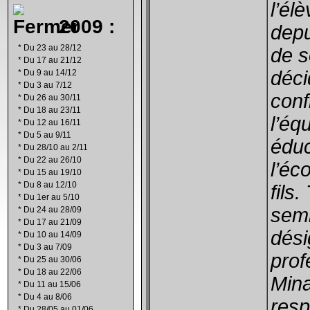
l’él
2009 :
depu
*
Du 23 au 28/12
de s
*
Du 17 au 21/12
déci
*
Du 9 au 14/12
*
Du 3 au 7/12
conf
*
Du 26 au 30/11
*
Du 18 au 23/11
l’éq
*
Du 12 au 16/11
*
Du 5 au 9/11
éduc
*
Du 28/10 au 2/11
*
Du 22 au 26/10
l’éc
*
Du 15 au 19/10
*
Du 8 au 12/10
fils.
*
Du 1er au 5/10
sem
*
Du 24 au 28/09
*
Du 17 au 21/09
dési
*
Du 10 au 14/09
*
Du 3 au 7/09
prof
*
Du 25 au 30/06
*
Du 18 au 22/06
Min
*
Du 11 au 15/06
*
Du 4 au 8/06
res
*
Du 28/05 au 01/06