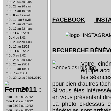
*
Du 29/04 au 3/05
*
Du 22 au 26 avril
*
Du 14 au 19 avril
*
Du 8 au 12 avril
FACEBOOK
INST
*
Du 1er au 6 avril
*
Du 25 au 29 mars
*
Du 17 au 22 mars
*
Du 11 au 15/03
*
Du 4 au 8/03
*
Du 25/02 au 1/03
*
Du 17 au 22/02
RECHERCHE B
É
N
É
V
*
Du 11 au 15/02
*
Du 3 au 8/02
*
Du 28/01 au 1/02
Votre ciné
*
Du 21 au 25/01
*
Du 13 au 18/01
équipe acc
*
Du 7 au 11/01
les séances
*
Du 30/12 au 04/01/2010
pour bien d’autres tâch
2011 :
Si vous êtes intéressé
en vous présentant di
*
du 21/12 au 27/12
*
du 15/12 au 19/12
La photo ci-dessus e
*
du 08/12 au 12/12
bénévoles sont arrivés
*
du 01/12 au 05/12