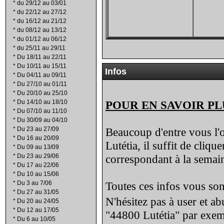
*
du 29/12 au 03/01
*
du 22/12 au 27/12
*
du 16/12 au 21/12
*
du 08/12 au 13/12
*
du 01/12 au 06/12
*
du 25/11 au 29/11
*
Du 18/11 au 22/11
*
Du 10/11 au 15/11
Infos
*
Du 04/11 au 09/11
*
Du 27/10 au 01/11
*
Du 20/10 au 25/10
*
Du 14/10 au 18/10
POUR EN SAVOIR PL
*
Du 07/10 au 11/10
*
Du 30/09 au 04/10
*
Du 23 au 27/09
Beaucoup d'entre vous l'o
*
Du 16 au 20/09
Lutétia, il suffit de cliqu
*
Du 09 au 13/09
*
Du 23 au 29/06
correspondant à la semain
*
Du 17 au 22/06
*
Du 10 au 15/06
*
Du 3 au 7/06
Toutes ces infos vous sont
*
Du 27 au 31/05
N'hésitez pas à user et a
*
Du 20 au 24/05
*
Du 12 au 17/05
"44800 Lutétia" par exem
*
Du 6 au 10/05