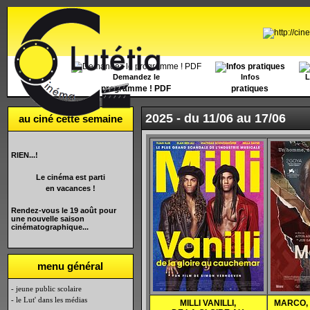
Accueil
Demandez le
Infos
L
programme ! PDF
pratiques
2025 -
du 11/06 au 17/06
au ciné cette semaine
RIEN...!
Le cinéma est parti
en vacances !
Rendez-vous le 19 août pour
une nouvelle saison
cinématographique...
menu général
- jeune public scolaire
- le Lut' dans les médias
MILLI VANILLI,
MARCO, 