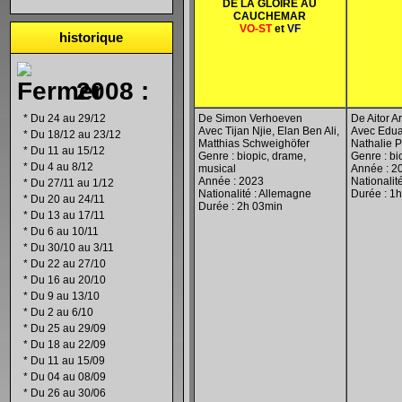
DE LA GLOIRE AU
CAUCHEMAR
VO-ST
et
VF
historique
2008 :
*
Du 24 au 29/12
De Simon Verhoeven
De Aitor A
Avec Tijan Njie, Elan Ben Ali,
Avec Edua
*
Du 18/12 au 23/12
Matthias Schweighöfer
Nathalie 
*
Du 11 au 15/12
Genre : biopic, drame,
Genre : bi
*
Du 4 au 8/12
musical
Année : 2
Année : 2023
Nationalit
*
Du 27/11 au 1/12
Nationalité : Allemagne
Durée : 1
*
Du 20 au 24/11
Durée : 2h 03min
*
Du 13 au 17/11
*
Du 6 au 10/11
*
Du 30/10 au 3/11
*
Du 22 au 27/10
*
Du 16 au 20/10
*
Du 9 au 13/10
*
Du 2 au 6/10
*
Du 25 au 29/09
*
Du 18 au 22/09
*
Du 11 au 15/09
*
Du 04 au 08/09
*
Du 26 au 30/06