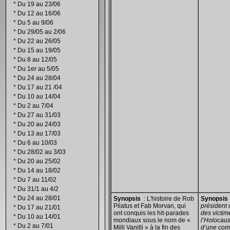
*
Du 19 au 23/06
*
Du 12 au 16/06
*
Du 5 au 9/06
*
Du 29/05 au 2/06
*
Du 22 au 26/05
*
Du 15 au 19/05
*
Du 8 au 12/05
*
Du 1er au 5/05
*
Du 24 au 28/04
*
Du 17 au 21 /04
*
Du 10 au 14/04
*
Du 2 au 7/04
*
Du 27 au 31/03
*
Du 20 au 24/03
*
Du 13 au 17/03
*
Du 6 au 10/03
*
Du 28/02 au 3/03
*
Du 20 au 25/02
*
Du 14 au 18/02
*
Du 7 au 11/02
*
Du 31/1 au 4/2
*
Du 24 au 28/01
Synopsis
:
L'histoire de Rob
Synopsis
Pilatus et Fab Morvan, qui
président 
*
Du 17 au 21/01
ont conquis les hit-parades
des victi
*
Du 10 au 14/01
mondiaux sous le nom de «
l’Holocaus
*
Du 2 au 7/01
Milli Vanilli » à la fin des
d’une com