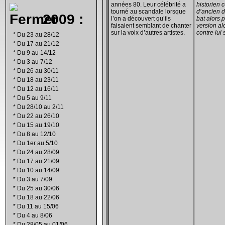
années 80. Leur célébrité a
historien 
tourné au scandale lorsque
d’ancien d
2009 :
l’on a découvert qu’ils
bat alors 
faisaient semblant de chanter
version al
sur la voix d’autres artistes.
contre lu
*
Du 23 au 28/12
*
Du 17 au 21/12
*
Du 9 au 14/12
*
Du 3 au 7/12
*
Du 26 au 30/11
*
Du 18 au 23/11
*
Du 12 au 16/11
*
Du 5 au 9/11
*
Du 28/10 au 2/11
*
Du 22 au 26/10
*
Du 15 au 19/10
*
Du 8 au 12/10
*
Du 1er au 5/10
*
Du 24 au 28/09
*
Du 17 au 21/09
*
Du 10 au 14/09
*
Du 3 au 7/09
*
Du 25 au 30/06
*
Du 18 au 22/06
*
Du 11 au 15/06
*
Du 4 au 8/06
*
Du 28/05 au 01/06