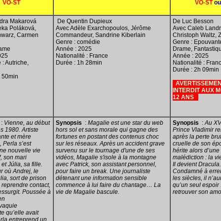
VO-ST
VO-ST
ou
dra Makarová
De Quentin Dupieux
De Luc Besson
ka Poláková,
Avec Adèle Exarchopoulos, Jérôme
Avec Caleb Landr
hwarz, Carmen
Commandeur, Sandrine Kiberlain
Christoph Waltz, 
Genre : comédie
Genre : Epouvante
rame
Année : 2025
Drame, Fantastiq
025
Nationalité : France
Année : 2025
 : Autriche,
Durée : 1h 28min
Nationalité : Fran
Durée : 2h 09min
h 50min
AVERTISSEMEN
INTERDIT AUX M
12 ANS
:
Vienne, au début
Synopsis
:
Magalie est une star du web
Synopsis
:
Au XVe
 1980. Artiste
hors sol et sans morale qui gagne des
Prince Vladimir r
nte et mère
fortunes en postant des contenus choc
après la perte bru
, Perla s’est
sur les réseaux. Après un accident grave
cruelle de son épo
une nouvelle vie
survenu sur le tournage d'une de ses
hérite alors d’une
, son mari
vidéos, Magalie s'isole à la montagne
malédiction : la vi
et Júlia, sa fille.
avec Patrick, son assistant personnel,
Il devient Dracula.
ur où Andrej, le
pour faire un break. Une journaliste
Condamné à errer
lia, sort de prison
détenant une information sensible
les siècles, il n’a
e reprendre contact,
commence à lui faire du chantage… La
qu’un seul espoir 
essurgit. Poussée à
vie de Magalie bascule.
retrouver son amo
en
vaquie
 qu’elle avait
erla entreprend un