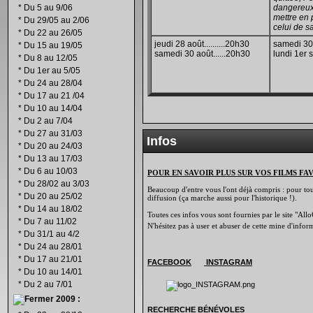
*
Du 5 au 9/06
dangereux 
mettre en 
*
Du 29/05 au 2/06
celui de sa 
*
Du 22 au 26/05
jeudi 28 août..........20h30
samedi 30
*
Du 15 au 19/05
samedi 30 août......20h30
lundi 1er s
*
Du 8 au 12/05
*
Du 1er au 5/05
*
Du 24 au 28/04
*
Du 17 au 21 /04
*
Du 10 au 14/04
*
Du 2 au 7/04
*
Du 27 au 31/03
Infos
*
Du 20 au 24/03
*
Du 13 au 17/03
*
Du 6 au 10/03
POUR EN SAVOIR PLUS SUR VOS FILMS FA
*
Du 28/02 au 3/03
Beaucoup d'entre vous l'ont déjà compris : pour tout 
*
Du 20 au 25/02
diffusion (ça marche aussi pour l'historique !).
*
Du 14 au 18/02
Toutes ces infos vous sont fournies par le site "Allo
*
Du 7 au 11/02
N'hésitez pas à user et abuser de cette mine d'info
*
Du 31/1 au 4/2
*
Du 24 au 28/01
*
Du 17 au 21/01
FACEBOOK
INSTAGRAM
*
Du 10 au 14/01
*
Du 2 au 7/01
2009 :
RECHERCHE B
É
N
É
VOLES