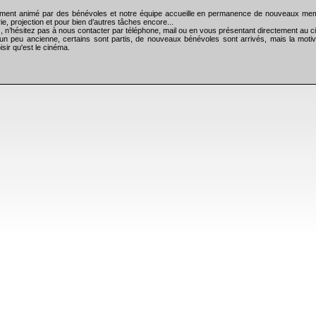
rement animé par des bénévoles et notre équipe accueille en permanence de nouveaux me
ie, projection et pour bien d’autres tâches encore...
), n’hésitez pas à nous contacter par téléphone, mail ou en vous présentant directement au
un peu ancienne, certains sont partis, de nouveaux bénévoles sont arrivés, mais la motiv
isir qu'est le cinéma.