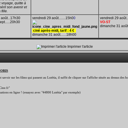
voyage, quitte à
péril son avenir et
fille.
 août...17h30
vendredi 29 août........15h0
0
vendredi 29 août.
ept......20h30
VO-ST
dimanche 31 aoû
ciné après-midi, tarif
:
4
€
dimanche 31 août.......18h00
Imprimer l'article
VORIS
savoir sur les films qui passent au Lutétia, il suffit de cliquer sur l'affiche située au dessus des
Cine.fr"
rmations en ligne ! (essayez avec "44800 Lutétia" par exemple)