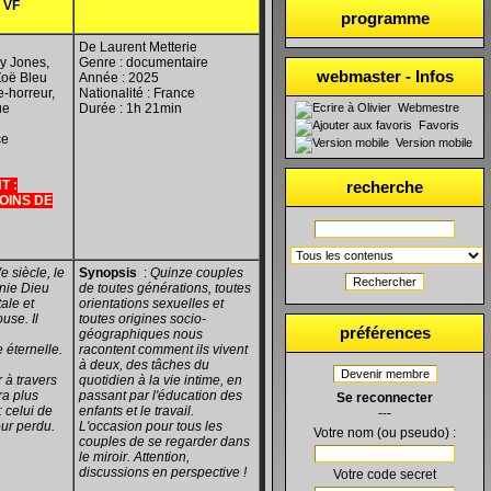
 VF
programme
De Laurent Metterie
y Jones,
Genre : documentaire
webmaster - Infos
Zoë Bleu
Année : 2025
-horreur,
Nationalité : France
ue
Durée : 1h 21min
Webmestre
Favoris
ce
Version mobile
T :
recherche
OINS DE
 siècle, le
Synopsis
:
Quinze couples
Rechercher
enie Dieu
de toutes générations, toutes
tale et
orientations sexuelles et
use. Il
toutes origines socio-
préférences
géographiques nous
e éternelle.
racontent comment ils vivent
à deux, des tâches du
Devenir membre
 à travers
quotidien à la vie intime, en
ura plus
passant par l'éducation des
Se reconnecter
: celui de
enfants et le travail.
---
ur perdu.
L'occasion pour tous les
Votre nom (ou pseudo) :
couples de se regarder dans
le miroir. Attention,
discussions en perspective !
Votre code secret