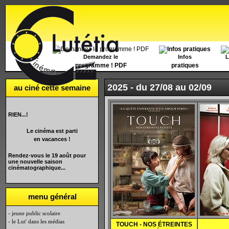
Accueil
Demandez le
Infos
L
programme ! PDF
pratiques
2025 -
du 27/08 au 02/09
au ciné cette semaine
RIEN...!
Le cinéma est parti
en vacances !
Rendez-vous le 19 août pour
une nouvelle saison
cinématographique...
menu général
- jeune public scolaire
- le Lut' dans les médias
TOUCH - NOS
ÉTREINTES