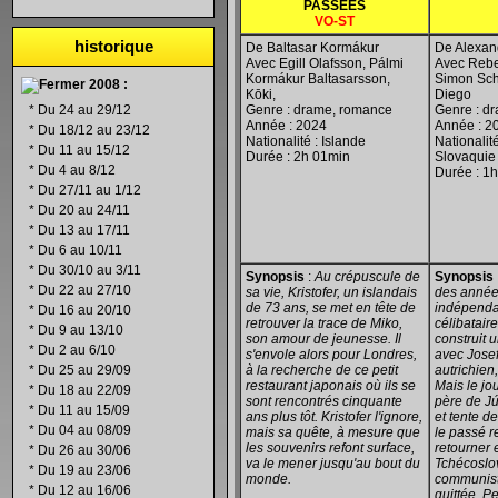
PASS
ÉES
VO-ST
historique
De Baltasar Kormákur
De Alexan
Avec Egill Olafsson, Pálmi
Avec Rebe
Kormákur Baltasarsson,
Simon Sc
2008 :
Kōki,
Diego
*
Du 24 au 29/12
Genre : drame, romance
Genre : d
Année : 2024
Année : 2
*
Du 18/12 au 23/12
Nationalité : Islande
Nationalité
*
Du 11 au 15/12
Durée : 2h 01min
Slovaquie
*
Du 4 au 8/12
Durée : 1
*
Du 27/11 au 1/12
*
Du 20 au 24/11
*
Du 13 au 17/11
*
Du 6 au 10/11
*
Du 30/10 au 3/11
Synopsis
:
Au crépuscule de
Synopsis
*
Du 22 au 27/10
sa vie, Kristofer, un islandais
des années
de 73 ans, se met en tête de
indépenda
*
Du 16 au 20/10
retrouver la trace de Miko,
célibataire
*
Du 9 au 13/10
son amour de jeunesse. Il
construit 
*
Du 2 au 6/10
s'envole alors pour Londres,
avec Josef
*
Du 25 au 29/09
à la recherche de ce petit
autrichien, 
restaurant japonais où ils se
Mais le jo
*
Du 18 au 22/09
sont rencontrés cinquante
père de Jú
*
Du 11 au 15/09
ans plus tôt. Kristofer l'ignore,
et tente d
*
Du 04 au 08/09
mais sa quête, à mesure que
le passé r
les souvenirs refont surface,
retourner 
*
Du 26 au 30/06
va le mener jusqu'au bout du
Tchécoslo
*
Du 19 au 23/06
monde.
communiste
*
Du 12 au 16/06
quittée, P