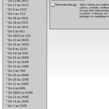
*
Du 23 au 28/12
Votre cinéma est entiè
*
Du 17 au 21/12
caisse, contrôle, confiser
*
Du 9 au 14/12
Si vous êtes intéressé(e
La photo ci-dessus est 
*
Du 3 au 7/12
partager ce magnifique lo
*
Du 26 au 30/11
*
Du 18 au 23/11
*
Du 12 au 16/11
*
Du 5 au 9/11
*
Du 28/10 au 2/11
*
Du 22 au 26/10
*
Du 15 au 19/10
*
Du 8 au 12/10
*
Du 1er au 5/10
*
Du 24 au 28/09
*
Du 17 au 21/09
*
Du 10 au 14/09
*
Du 3 au 7/09
*
Du 25 au 30/06
*
Du 18 au 22/06
*
Du 11 au 15/06
*
Du 4 au 8/06
*
Du 28/05 au 01/06
*
Du 21 au 25/05
*
Du 14 au 18/05
*
Du 7 au 11/05