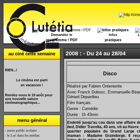
Accueil
Demandez le
Infos
L
programme ! PDF
pratiques
2008 : -
Du 24 au 28/04
au ciné cette semaine
RIEN...!
Disco
Le cinéma est parti
en vacances !
Réalisé par Fabien Onteniente
Avec Franck Dubosc, Emmanuelle Béar
Rendez-vous le 19 août pour
Gérard Depardieu
une nouvelle saison
Film français.
cinématographique...
Genre : Comédie
Durée : 1h 43min
menu général
Endetté jusqu'au cou dans une affaire 
bed
, Didier Travolta, 40 ans, vit au Havre
- jeune public scolaire
quartier populaire du Grand Large 
- le Lut' dans les médias
maman : Madame Graindorge. Il reço