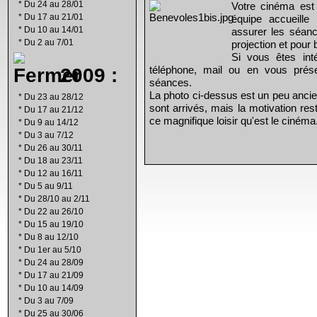
*
Du 24 au 28/01
Votre cinéma est
*
Du 17 au 21/01
équipe accueill
*
Du 10 au 14/01
assurer les séanc
*
Du 2 au 7/01
projection et pour 
Si vous êtes int
2009 :
téléphone, mail ou en vous prés
séances.
La photo ci-dessus est un peu ancie
*
Du 23 au 28/12
sont arrivés, mais la motivation re
*
Du 17 au 21/12
ce magnifique loisir qu'est le cinéma
*
Du 9 au 14/12
*
Du 3 au 7/12
*
Du 26 au 30/11
*
Du 18 au 23/11
*
Du 12 au 16/11
*
Du 5 au 9/11
*
Du 28/10 au 2/11
*
Du 22 au 26/10
*
Du 15 au 19/10
*
Du 8 au 12/10
*
Du 1er au 5/10
*
Du 24 au 28/09
*
Du 17 au 21/09
*
Du 10 au 14/09
*
Du 3 au 7/09
*
Du 25 au 30/06