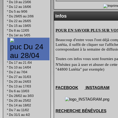
*
Du 19 au 23/06
*
Du 12 au 16/06
*
Du 5 au 9/06
Infos
*
Du 29/05 au 2/06
*
Du 22 au 26/05
*
Du 15 au 19/05
POUR EN SAVOIR PLUS SUR VO
*
Du 8 au 12/05
*
Du 1er au 5/05
Beaucoup d'entre vous l'ont déjà compr
Lutétia, il suffit de cliquer sur l'affi
Du 24
correspondant à la semaine de diffusio
au 28/04
Toutes ces infos vous sont fournies par
*
Du 17 au 21 /04
N'hésitez pas à user et abuser de cett
*
Du 10 au 14/04
"44800 Lutétia" par exemple)
*
Du 2 au 7/04
*
Du 27 au 31/03
*
Du 20 au 24/03
*
Du 13 au 17/03
FACEBOOK
INSTAGRAM
*
Du 6 au 10/03
*
Du 28/02 au 3/03
*
Du 20 au 25/02
*
Du 14 au 18/02
*
Du 7 au 11/02
RECHERCHE B
É
N
É
VOLES
*
Du 31/1 au 4/2