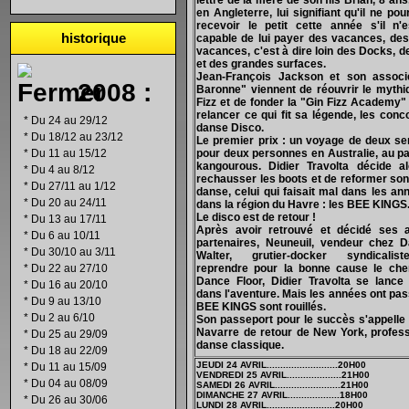
lettre de la mère de son fils Brian, 8 ans,
en Angleterre, lui signifiant qu'il ne po
recevoir le petit cette année s'il n'
historique
capable de lui payer des vacances, des
vacances, c'est à dire loin des Docks, 
et des grandes surfaces.
Jean-François Jackson et son assoc
2008 :
Baronne" viennent de réouvrir le mythi
Fizz et de fonder la "Gin Fizz Academy" 
relancer ce qui fit sa légende, les conc
*
Du 24 au 29/12
danse Disco.
*
Du 18/12 au 23/12
Le premier prix : un voyage de deux s
*
Du 11 au 15/12
pour deux personnes en Australie, au p
kangourous. Didier Travolta décide a
*
Du 4 au 8/12
rechausser les boots et de reformer son 
*
Du 27/11 au 1/12
danse, celui qui faisait mal dans les an
*
Du 20 au 24/11
dans la région du Havre : les BEE KINGS
Le disco est de retour !
*
Du 13 au 17/11
Après avoir retrouvé et décidé ses 
*
Du 6 au 10/11
partenaires, Neuneuil, vendeur chez D
*
Du 30/10 au 3/11
Walter, grutier-docker syndicalis
*
Du 22 au 27/10
reprendre pour la bonne cause le ch
Dance Floor, Didier Travolta se lance
*
Du 16 au 20/10
dans l'aventure. Mais les années ont pas
*
Du 9 au 13/10
BEE KINGS sont rouillés.
*
Du 2 au 6/10
Son passeport pour le succès s'appelle
Navarre de retour de New York, profes
*
Du 25 au 29/09
danse classique.
*
Du 18 au 22/09
JEUDI 24 AVRIL..........................20H00
*
Du 11 au 15/09
VENDREDI 25 AVRIL....................21H00
*
Du 04 au 08/09
SAMEDI 26 AVRIL........................21H00
DIMANCHE 27 AVRIL...................18H00
*
Du 26 au 30/06
LUNDI 28 AVRIL.........................20H00