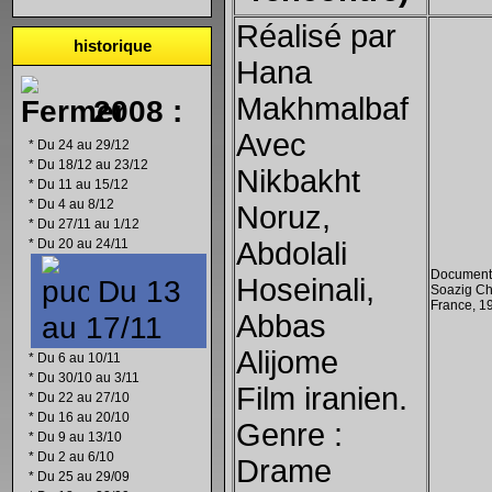
Réalisé par
historique
Hana
Makhmalbaf
2008 :
Avec
*
Du 24 au 29/12
*
Du 18/12 au 23/12
Nikbakht
*
Du 11 au 15/12
*
Du 4 au 8/12
Noruz,
*
Du 27/11 au 1/12
*
Du 20 au 24/11
Abdolali
Documenta
Hoseinali,
Du 13
Soazig Ch
France, 1
Abbas
au 17/11
Alijome
*
Du 6 au 10/11
*
Du 30/10 au 3/11
Film iranien.
*
Du 22 au 27/10
*
Du 16 au 20/10
Genre :
*
Du 9 au 13/10
*
Du 2 au 6/10
Drame
*
Du 25 au 29/09