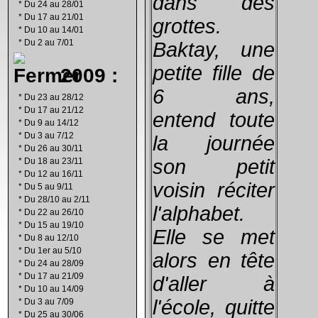
dans des
*
Du 24 au 28/01
*
Du 17 au 21/01
grottes.
*
Du 10 au 14/01
*
Du 2 au 7/01
Baktay, une
petite fille de
2009 :
6 ans,
*
Du 23 au 28/12
*
Du 17 au 21/12
entend toute
*
Du 9 au 14/12
*
Du 3 au 7/12
la journée
*
Du 26 au 30/11
son petit
*
Du 18 au 23/11
*
Du 12 au 16/11
voisin réciter
*
Du 5 au 9/11
*
Du 28/10 au 2/11
l'alphabet.
*
Du 22 au 26/10
*
Du 15 au 19/10
Elle se met
*
Du 8 au 12/10
*
Du 1er au 5/10
alors en tête
*
Du 24 au 28/09
*
Du 17 au 21/09
d'aller à
*
Du 10 au 14/09
l'école, quitte
*
Du 3 au 7/09
*
Du 25 au 30/06