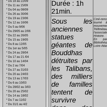
*
Du 18 au 22/09
Durée : 1h
*
Du 11 au 15/09
21min.
*
Du 04 au 08/09
*
Du 26 au 30/06
*
Du 19 au 23/06
Sous les
Ciné-renc
*
Du 12 au 16/06
tourné 
mouvemen
*
Du 5 au 9/06
anciennes
Tréfiméta
*
Du 29/05 au 2/06
l'associ
statues
*
Du 22 au 26/05
Histoire.
En par
*
Du 15 au 19/05
Bibliothè
géantes de
*
Du 8 au 12/05
Loire-Atla
*
Du 1er au 5/05
Bouddhas
*
Du 24 au 28/04
*
Du 17 au 21 /04
détruites par
*
Du 10 au 14/04
*
Du 2 au 7/04
les Talibans,
*
Du 27 au 31/03
*
Du 20 au 24/03
des milliers
*
Du 13 au 17/03
de familles
*
Du 6 au 10/03
*
Du 28/02 au 3/03
tentent de
*
Du 20 au 25/02
*
Du 14 au 18/02
survivre
*
Du 7 au 11/02
*
Du 31/1 au 4/2