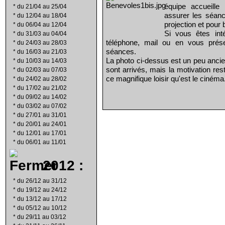
équipe accueill
*
du 21/04 au 25/04
assurer les séanc
*
du 12/04 au 18/04
projection et pour 
*
du 06/04 au 12/04
Si vous êtes int
*
du 31/03 au 04/04
téléphone, mail ou en vous prés
*
du 24/03 au 28/03
séances.
*
du 16/03 au 21/03
La photo ci-dessus est un peu ancie
*
du 10/03 au 14/03
sont arrivés, mais la motivation re
*
du 02/03 au 07/03
ce magnifique loisir qu'est le cinéma
*
du 24/02 au 28/02
*
du 17/02 au 21/02
*
du 09/02 au 14/02
*
du 03/02 au 07/02
*
du 27/01 au 31/01
*
du 20/01 au 24/01
*
du 12/01 au 17/01
*
du 06/01 au 11/01
2012 :
*
du 26/12 au 31/12
*
du 19/12 au 24/12
*
du 13/12 au 17/12
*
du 05/12 au 10/12
*
du 29/11 au 03/12