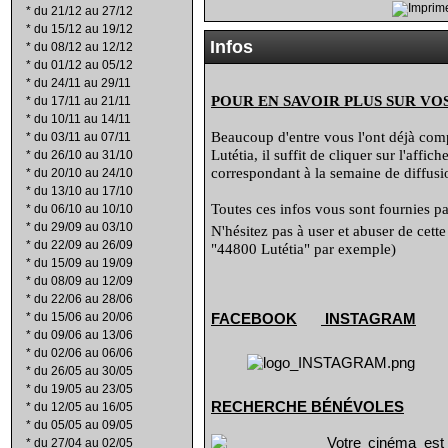
*
du 21/12 au 27/12
*
du 15/12 au 19/12
Infos
*
du 08/12 au 12/12
*
du 01/12 au 05/12
*
du 24/11 au 29/11
POUR EN SAVOIR PLUS SUR VO
*
du 17/11 au 21/11
*
du 10/11 au 14/11
Beaucoup d'entre vous l'ont déjà compr
*
du 03/11 au 07/11
Lutétia, il suffit de cliquer sur l'affi
*
du 26/10 au 31/10
correspondant à la semaine de diffusio
*
du 20/10 au 24/10
*
du 13/10 au 17/10
Toutes ces infos vous sont fournies par
*
du 06/10 au 10/10
*
du 29/09 au 03/10
N'hésitez pas à user et abuser de cett
*
du 22/09 au 26/09
"44800 Lutétia" par exemple)
*
du 15/09 au 19/09
*
du 08/09 au 12/09
*
du 22/06 au 28/06
*
du 15/06 au 20/06
FACEBOOK
INSTAGRAM
*
du 09/06 au 13/06
*
du 02/06 au 06/06
*
du 26/05 au 30/05
*
du 19/05 au 23/05
RECHERCHE B
É
N
É
VOLES
*
du 12/05 au 16/05
*
du 05/05 au 09/05
Votre cinéma est
*
du 27/04 au 02/05