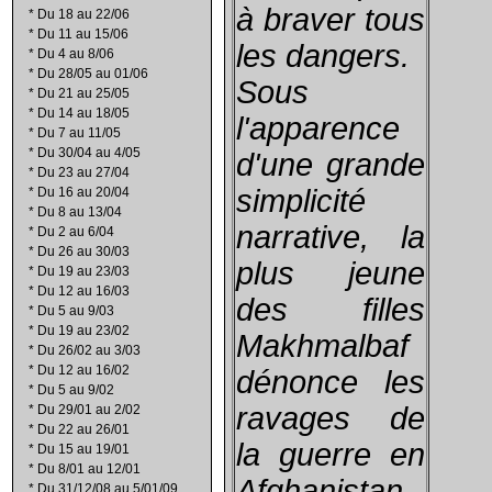
à braver tous
*
Du 18 au 22/06
*
Du 11 au 15/06
les dangers.
*
Du 4 au 8/06
*
Du 28/05 au 01/06
Sous
*
Du 21 au 25/05
*
Du 14 au 18/05
l'apparence
*
Du 7 au 11/05
*
Du 30/04 au 4/05
d'une grande
*
Du 23 au 27/04
simplicité
*
Du 16 au 20/04
*
Du 8 au 13/04
narrative, la
*
Du 2 au 6/04
*
Du 26 au 30/03
plus jeune
*
Du 19 au 23/03
*
Du 12 au 16/03
des filles
*
Du 5 au 9/03
*
Du 19 au 23/02
Makhmalbaf
*
Du 26/02 au 3/03
*
Du 12 au 16/02
dénonce les
*
Du 5 au 9/02
ravages de
*
Du 29/01 au 2/02
*
Du 22 au 26/01
la guerre en
*
Du 15 au 19/01
*
Du 8/01 au 12/01
Afghanistan
*
Du 31/12/08 au 5/01/09