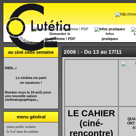
Accueil
Demandez le
Infos
L
programme ! PDF
pratiques
2008 : -
Du 13 au 17/11
au ciné cette semaine
RIEN...!
Le cinéma est parti
en vacances !
Rendez-vous le 19 août pour
une nouvelle saison
cinématographique...
LE CAHIER
menu général
QUA
(ciné-
ONT 
- jeune public scolaire
(c
rencontre)
- le Lut' dans les médias