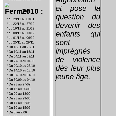
et pose la
2010 :
question du
*
du 29/12 au 03/01
devenir des
*
du 22/12 au 27/12
*
du 16/12 au 21/12
enfants qui
*
du 08/12 au 13/12
*
du 01/12 au 06/12
sont
*
du 25/11 au 29/11
*
Du 18/11 au 22/11
imprégnés
*
Du 10/11 au 15/11
*
Du 04/11 au 09/11
de violence
*
Du 27/10 au 01/11
*
Du 20/10 au 25/10
dès leur plus
*
Du 14/10 au 18/10
jeune âge.
*
Du 07/10 au 11/10
*
Du 30/09 au 04/10
*
Du 23 au 27/09
*
Du 16 au 20/09
*
Du 09 au 13/09
*
Du 23 au 29/06
*
Du 17 au 22/06
*
Du 10 au 15/06
*
Du 3 au 7/06