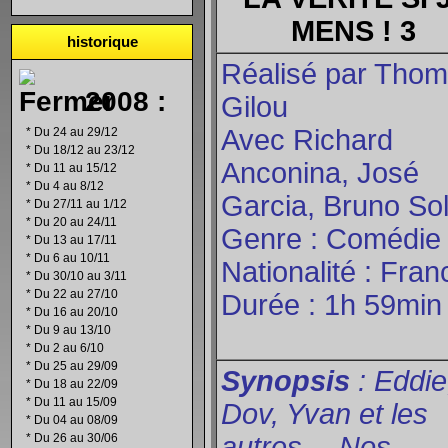
MENS ! 3
historique
Réalisé par Tho
2008 :
Gilou
Avec Richard
*
Du 24 au 29/12
*
Du 18/12 au 23/12
Anconina, José
*
Du 11 au 15/12
*
Du 4 au 8/12
Garcia, Bruno So
*
Du 27/11 au 1/12
*
Du 20 au 24/11
Genre : Comédie
*
Du 13 au 17/11
*
Du 6 au 10/11
Nationalité : Fran
*
Du 30/10 au 3/11
*
Du 22 au 27/10
Durée : 1h 59min
*
Du 16 au 20/10
*
Du 9 au 13/10
*
Du 2 au 6/10
*
Du 25 au 29/09
Synopsis
: Eddie
*
Du 18 au 22/09
*
Du 11 au 15/09
Dov, Yvan et les
*
Du 04 au 08/09
*
Du 26 au 30/06
autres… Nos