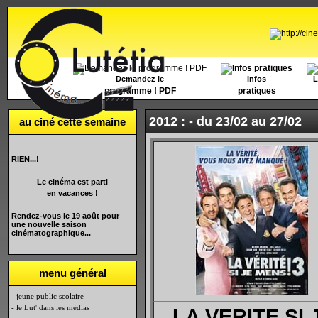
Accueil
Demandez le
Infos
L
programme ! PDF
pratiques
2012 : -
du 23/02 au 27/02
au ciné cette semaine
RIEN...!
Le cinéma est parti
en vacances !
Rendez-vous le 19 août pour
une nouvelle saison
cinématographique...
menu général
- jeune public scolaire
- le Lut' dans les médias
LA VERITE SI 