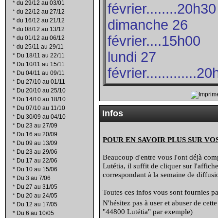
*
du 29/12 au 03/01
février........20h30
*
du 22/12 au 27/12
*
du 16/12 au 21/12
dimanche 26
*
du 08/12 au 13/12
février....15h00
*
du 01/12 au 06/12
*
du 25/11 au 29/11
lundi 27
*
Du 18/11 au 22/11
*
Du 10/11 au 15/11
février.............2
*
Du 04/11 au 09/11
*
Du 27/10 au 01/11
*
Du 20/10 au 25/10
*
Du 14/10 au 18/10
*
Du 07/10 au 11/10
Infos
*
Du 30/09 au 04/10
*
Du 23 au 27/09
*
Du 16 au 20/09
POUR EN SAVOIR PLUS SUR VO
*
Du 09 au 13/09
*
Du 23 au 29/06
Beaucoup d'entre vous l'ont déjà compr
*
Du 17 au 22/06
Lutétia, il suffit de cliquer sur l'affi
*
Du 10 au 15/06
correspondant à la semaine de diffusio
*
Du 3 au 7/06
*
Du 27 au 31/05
Toutes ces infos vous sont fournies par
*
Du 20 au 24/05
N'hésitez pas à user et abuser de cett
*
Du 12 au 17/05
"44800 Lutétia" par exemple)
*
Du 6 au 10/05