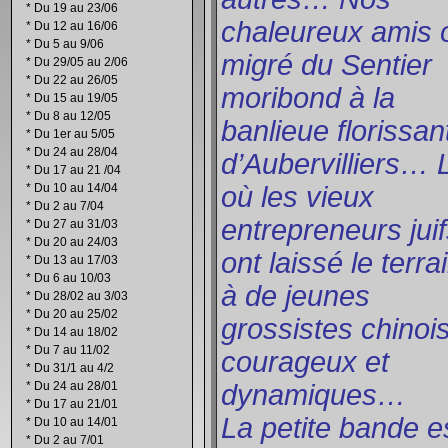
*
Du 19 au 23/06
chaleureux amis 
*
Du 12 au 16/06
*
Du 5 au 9/06
migré du Sentier
*
Du 29/05 au 2/06
*
Du 22 au 26/05
moribond à la
*
Du 15 au 19/05
*
Du 8 au 12/05
banlieue florissan
*
Du 1er au 5/05
*
Du 24 au 28/04
d’Aubervilliers… 
*
Du 17 au 21 /04
*
Du 10 au 14/04
où les vieux
*
Du 2 au 7/04
entrepreneurs jui
*
Du 27 au 31/03
*
Du 20 au 24/03
ont laissé le terra
*
Du 13 au 17/03
*
Du 6 au 10/03
à de jeunes
*
Du 28/02 au 3/03
*
Du 20 au 25/02
grossistes chinoi
*
Du 14 au 18/02
*
Du 7 au 11/02
courageux et
*
Du 31/1 au 4/2
*
Du 24 au 28/01
dynamiques…
*
Du 17 au 21/01
La petite bande e
*
Du 10 au 14/01
*
Du 2 au 7/01