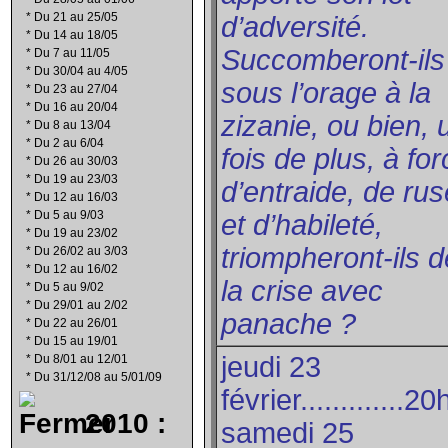
*
Du 21 au 25/05
d’adversité.
*
Du 14 au 18/05
Succomberont-ils
*
Du 7 au 11/05
*
Du 30/04 au 4/05
sous l’orage à la
*
Du 23 au 27/04
*
Du 16 au 20/04
zizanie, ou bien, 
*
Du 8 au 13/04
*
Du 2 au 6/04
fois de plus, à fo
*
Du 26 au 30/03
*
Du 19 au 23/03
d’entraide, de ru
*
Du 12 au 16/03
*
Du 5 au 9/03
et d’habileté,
*
Du 19 au 23/02
triompheront-ils d
*
Du 26/02 au 3/03
*
Du 12 au 16/02
la crise avec
*
Du 5 au 9/02
*
Du 29/01 au 2/02
panache ?
*
Du 22 au 26/01
*
Du 15 au 19/01
jeudi 23
*
Du 8/01 au 12/01
*
Du 31/12/08 au 5/01/09
février.............2
2010 :
samedi 25