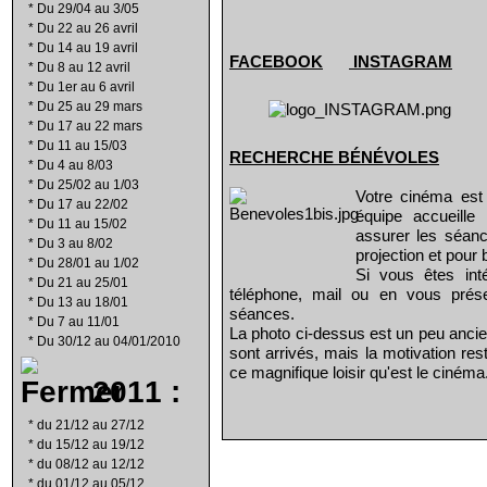
*
Du 29/04 au 3/05
*
Du 22 au 26 avril
*
Du 14 au 19 avril
FACEBOOK
INSTAGRAM
*
Du 8 au 12 avril
*
Du 1er au 6 avril
*
Du 25 au 29 mars
*
Du 17 au 22 mars
*
Du 11 au 15/03
RECHERCHE B
É
N
É
VOLES
*
Du 4 au 8/03
*
Du 25/02 au 1/03
Votre cinéma est
*
Du 17 au 22/02
équipe accueill
*
Du 11 au 15/02
assurer les séanc
*
Du 3 au 8/02
projection et pour 
*
Du 28/01 au 1/02
Si vous êtes int
*
Du 21 au 25/01
téléphone, mail ou en vous prés
*
Du 13 au 18/01
séances.
*
Du 7 au 11/01
La photo ci-dessus est un peu ancie
*
Du 30/12 au 04/01/2010
sont arrivés, mais la motivation re
ce magnifique loisir qu'est le cinéma
2011 :
*
du 21/12 au 27/12
*
du 15/12 au 19/12
*
du 08/12 au 12/12
*
du 01/12 au 05/12