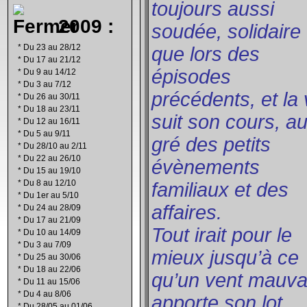
toujours aussi
2009 :
soudée, solidaire
*
Du 23 au 28/12
que lors des
*
Du 17 au 21/12
épisodes
*
Du 9 au 14/12
*
Du 3 au 7/12
précédents, et la 
*
Du 26 au 30/11
*
Du 18 au 23/11
suit son cours, a
*
Du 12 au 16/11
*
Du 5 au 9/11
gré des petits
*
Du 28/10 au 2/11
*
Du 22 au 26/10
évènements
*
Du 15 au 19/10
*
Du 8 au 12/10
familiaux et des
*
Du 1er au 5/10
affaires.
*
Du 24 au 28/09
*
Du 17 au 21/09
Tout irait pour le
*
Du 10 au 14/09
*
Du 3 au 7/09
mieux jusqu’à ce
*
Du 25 au 30/06
*
Du 18 au 22/06
qu’un vent mauva
*
Du 11 au 15/06
*
Du 4 au 8/06
apporte son lot
*
Du 28/05 au 01/06