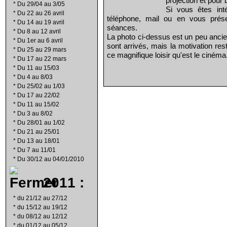
projection et pour 
*
Du 29/04 au 3/05
Si vous êtes int
*
Du 22 au 26 avril
téléphone, mail ou en vous prés
*
Du 14 au 19 avril
séances.
*
Du 8 au 12 avril
La photo ci-dessus est un peu ancie
*
Du 1er au 6 avril
sont arrivés, mais la motivation re
*
Du 25 au 29 mars
ce magnifique loisir qu'est le cinéma
*
Du 17 au 22 mars
*
Du 11 au 15/03
*
Du 4 au 8/03
*
Du 25/02 au 1/03
*
Du 17 au 22/02
*
Du 11 au 15/02
*
Du 3 au 8/02
*
Du 28/01 au 1/02
*
Du 21 au 25/01
*
Du 13 au 18/01
*
Du 7 au 11/01
*
Du 30/12 au 04/01/2010
2011 :
*
du 21/12 au 27/12
*
du 15/12 au 19/12
*
du 08/12 au 12/12
*
du 01/12 au 05/12