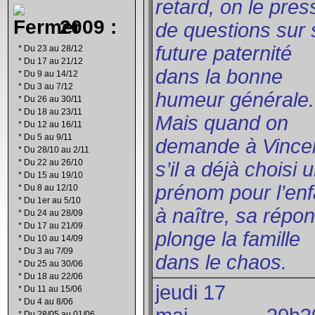
retard, on le pres
2009 :
de questions sur 
future paternité
*
Du 23 au 28/12
*
Du 17 au 21/12
dans la bonne
*
Du 9 au 14/12
*
Du 3 au 7/12
humeur générale.
*
Du 26 au 30/11
*
Du 18 au 23/11
Mais quand on
*
Du 12 au 16/11
*
Du 5 au 9/11
demande à Vince
*
Du 28/10 au 2/11
*
Du 22 au 26/10
s’il a déjà choisi 
*
Du 15 au 19/10
prénom pour l’enf
*
Du 8 au 12/10
*
Du 1er au 5/10
à naître, sa répo
*
Du 24 au 28/09
*
Du 17 au 21/09
plonge la famille
*
Du 10 au 14/09
*
Du 3 au 7/09
dans le chaos.
*
Du 25 au 30/06
*
Du 18 au 22/06
jeudi 17
*
Du 11 au 15/06
*
Du 4 au 8/06
*
Du 28/05 au 01/06