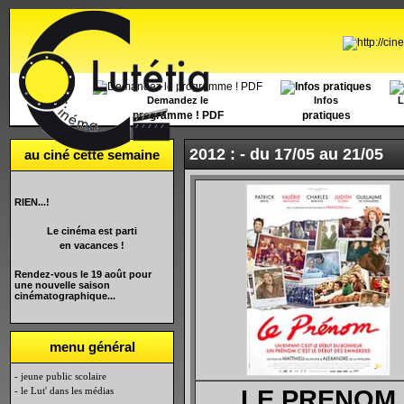
Accueil
Demandez le
Infos
L
programme ! PDF
pratiques
2012 : -
du 17/05 au 21/05
au ciné cette semaine
RIEN...!
Le cinéma est parti
en vacances !
Rendez-vous le 19 août pour
une nouvelle saison
cinématographique...
menu général
- jeune public scolaire
- le Lut' dans les médias
LE PRENOM