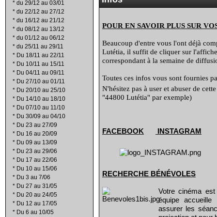
*
du 29/12 au 03/01
*
du 22/12 au 27/12
*
du 16/12 au 21/12
POUR EN SAVOIR PLUS SUR VO
*
du 08/12 au 13/12
*
du 01/12 au 06/12
Beaucoup d'entre vous l'ont déjà compr
*
du 25/11 au 29/11
Lutétia, il suffit de cliquer sur l'affi
*
Du 18/11 au 22/11
correspondant à la semaine de diffusio
*
Du 10/11 au 15/11
*
Du 04/11 au 09/11
Toutes ces infos vous sont fournies par
*
Du 27/10 au 01/11
N'hésitez pas à user et abuser de cett
*
Du 20/10 au 25/10
"44800 Lutétia" par exemple)
*
Du 14/10 au 18/10
*
Du 07/10 au 11/10
*
Du 30/09 au 04/10
*
Du 23 au 27/09
FACEBOOK
INSTAGRAM
*
Du 16 au 20/09
*
Du 09 au 13/09
*
Du 23 au 29/06
*
Du 17 au 22/06
*
Du 10 au 15/06
RECHERCHE B
É
N
É
VOLES
*
Du 3 au 7/06
*
Du 27 au 31/05
Votre cinéma est
*
Du 20 au 24/05
équipe accueill
*
Du 12 au 17/05
assurer les séanc
*
Du 6 au 10/05