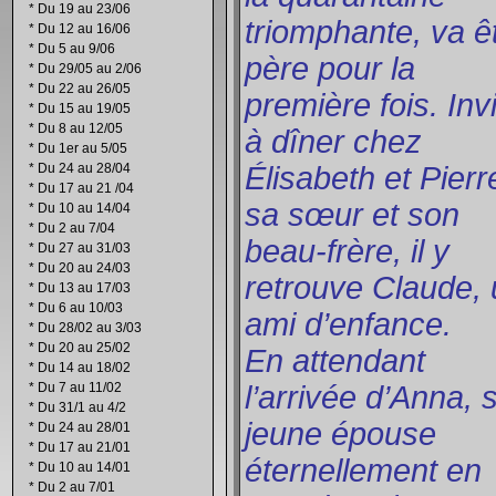
*
Du 19 au 23/06
triomphante, va ê
*
Du 12 au 16/06
*
Du 5 au 9/06
père pour la
*
Du 29/05 au 2/06
*
Du 22 au 26/05
première fois. Inv
*
Du 15 au 19/05
*
Du 8 au 12/05
à dîner chez
*
Du 1er au 5/05
*
Du 24 au 28/04
Élisabeth et Pierr
*
Du 17 au 21 /04
sa sœur et son
*
Du 10 au 14/04
*
Du 2 au 7/04
beau-frère, il y
*
Du 27 au 31/03
*
Du 20 au 24/03
retrouve Claude,
*
Du 13 au 17/03
*
Du 6 au 10/03
ami d’enfance.
*
Du 28/02 au 3/03
*
Du 20 au 25/02
En attendant
*
Du 14 au 18/02
*
Du 7 au 11/02
l’arrivée d’Anna, 
*
Du 31/1 au 4/2
jeune épouse
*
Du 24 au 28/01
*
Du 17 au 21/01
éternellement en
*
Du 10 au 14/01
*
Du 2 au 7/01