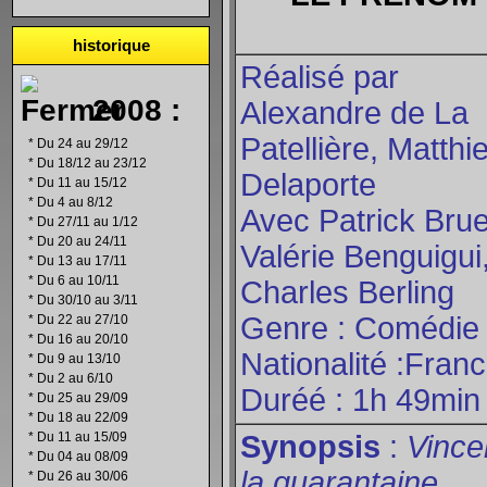
historique
Réalisé par
2008 :
Alexandre de La
Patellière, Matthi
*
Du 24 au 29/12
*
Du 18/12 au 23/12
Delaporte
*
Du 11 au 15/12
*
Du 4 au 8/12
Avec Patrick Brue
*
Du 27/11 au 1/12
*
Du 20 au 24/11
Valérie Benguigui
*
Du 13 au 17/11
*
Du 6 au 10/11
Charles Berling
*
Du 30/10 au 3/11
Genre : Comédie
*
Du 22 au 27/10
*
Du 16 au 20/10
Nationalité :Fran
*
Du 9 au 13/10
*
Du 2 au 6/10
Duréé : 1h 49min
*
Du 25 au 29/09
*
Du 18 au 22/09
*
Du 11 au 15/09
Synopsis
:
Vince
*
Du 04 au 08/09
la quarantaine
*
Du 26 au 30/06