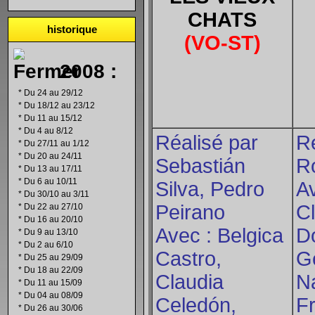
CHATS
historique
(VO-ST)
2008 :
*
Du 24 au 29/12
*
Du 18/12 au 23/12
*
Du 11 au 15/12
*
Du 4 au 8/12
Réalisé par
Ré
*
Du 27/11 au 1/12
*
Du 20 au 24/11
Sebastián
R
*
Du 13 au 17/11
*
Du 6 au 10/11
Silva, Pedro
A
*
Du 30/10 au 3/11
Peirano
Cl
*
Du 22 au 27/10
*
Du 16 au 20/10
Avec : Belgica
Do
*
Du 9 au 13/10
*
Du 2 au 6/10
Castro,
G
*
Du 25 au 29/09
*
Du 18 au 22/09
Claudia
Na
*
Du 11 au 15/09
*
Du 04 au 08/09
Celedón,
F
*
Du 26 au 30/06