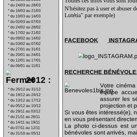
Toutes ces infos vous sont four
*
du 24/03 au 28/03
N'hésitez pas à user et abuser 
*
du 16/03 au 21/03
Lutétia" par exemple)
*
du 10/03 au 14/03
*
du 02/03 au 07/03
*
du 24/02 au 28/02
*
du 17/02 au 21/02
*
du 09/02 au 14/02
FACEBOOK
INSTAGR
*
du 03/02 au 07/02
*
du 27/01 au 31/01
*
du 20/01 au 24/01
*
du 12/01 au 17/01
*
du 06/01 au 11/01
RECHERCHE B
É
N
É
VOLE
2012 :
Votre cinéma
*
du 26/12 au 31/12
équipe accu
*
du 19/12 au 24/12
assurer les s
*
du 13/12 au 17/12
projection et 
*
du 05/12 au 10/12
*
du 29/11 au 03/12
Si vous êtes intéressé(e), 
*
du 21/11 au 26/11
en vous présentant direct
*
du 14/11 au 19/11
La photo ci-dessus est un
*
du 07/11 au 12/11
bénévoles sont arrivés, mai
*
du 31/10 au 05/11