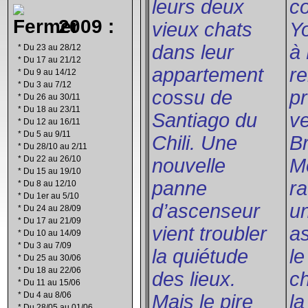
leurs deux
c
2009 :
vieux chats
Yo
dans leur
à 
*
Du 23 au 28/12
*
Du 17 au 21/12
appartement
re
*
Du 9 au 14/12
*
Du 3 au 7/12
cossu de
pr
*
Du 26 au 30/11
*
Du 18 au 23/11
Santiago du
ve
*
Du 12 au 16/11
*
Du 5 au 9/11
Chili. Une
Br
*
Du 28/10 au 2/11
*
Du 22 au 26/10
nouvelle
Mo
*
Du 15 au 19/10
panne
ra
*
Du 8 au 12/10
*
Du 1er au 5/10
d’ascenseur
u
*
Du 24 au 28/09
*
Du 17 au 21/09
vient troubler
as
*
Du 10 au 14/09
*
Du 3 au 7/09
la quiétude
le
*
Du 25 au 30/06
*
Du 18 au 22/06
des lieux.
c
*
Du 11 au 15/06
*
Du 4 au 8/06
Mais le pire
la
*
Du 28/05 au 01/06