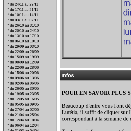
ma
*
du 24/11 au 29/11
*
du 17/11 au 21/11
d
*
du 10/11 au 14/11
ma
*
du 03/11 au 07/11
*
du 26/10 au 31/10
lu
*
du 20/10 au 24/10
*
du 13/10 au 17/10
ma
*
du 06/10 au 10/10
*
du 29/09 au 03/10
*
du 22/09 au 26/09
*
du 15/09 au 19/09
*
du 08/09 au 12/09
*
du 22/06 au 28/06
*
du 15/06 au 20/06
Infos
*
du 09/06 au 13/06
*
du 02/06 au 06/06
*
du 26/05 au 30/05
POUR EN SAVOIR PLUS 
*
du 19/05 au 23/05
*
du 12/05 au 16/05
*
du 05/05 au 09/05
Beaucoup d'entre vous l'ont déj
*
du 27/04 au 02/05
Lutétia, il suffit de cliquer sur
*
du 21/04 au 25/04
correspondant à la semaine de d
*
du 12/04 au 18/04
*
du 06/04 au 12/04
*
du 31/03 au 04/04