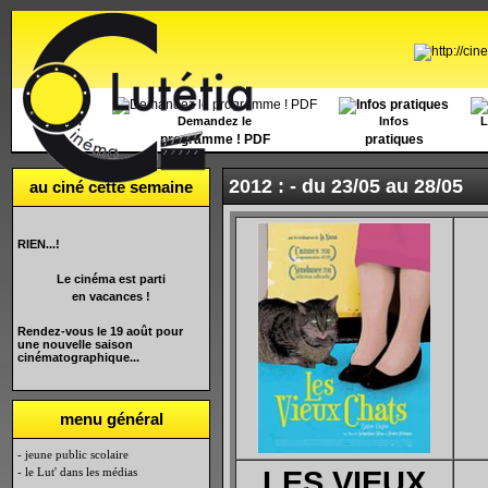
Accueil
Demandez le
Infos
L
programme ! PDF
pratiques
2012 : -
du 23/05 au 28/05
au ciné cette semaine
RIEN...!
Le cinéma est parti
en vacances !
Rendez-vous le 19 août pour
une nouvelle saison
cinématographique...
menu général
- jeune public scolaire
- le Lut' dans les médias
LES VIEUX