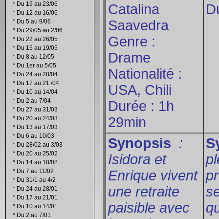
*
Du 19 au 23/06
Catalina
D
*
Du 12 au 16/06
Saavedra
*
Du 5 au 9/06
*
Du 29/05 au 2/06
Genre :
*
Du 22 au 26/05
*
Du 15 au 19/05
Drame
*
Du 8 au 12/05
*
Du 1er au 5/05
Nationalité :
*
Du 24 au 28/04
*
Du 17 au 21 /04
USA, Chili
*
Du 10 au 14/04
*
Du 2 au 7/04
Durée : 1h
*
Du 27 au 31/03
29min
*
Du 20 au 24/03
*
Du 13 au 17/03
*
Du 6 au 10/03
Synopsis
:
S
*
Du 28/02 au 3/03
*
Du 20 au 25/02
Isidora et
pl
*
Du 14 au 18/02
*
Du 7 au 11/02
Enrique vivent
pr
*
Du 31/1 au 4/2
une retraite
se
*
Du 24 au 28/01
*
Du 17 au 21/01
paisible avec
qu
*
Du 10 au 14/01
*
Du 2 au 7/01