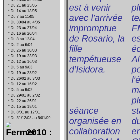
est à venir
pl
*
Du 21 au 25/05
*
Du 14 au 18/05
avec l’arrivée
te
*
Du 7 au 11/05
*
Du 30/04 au 4/05
impromptue
FM
*
Du 23 au 27/04
*
Du 16 au 20/04
de Rosario, la
es
*
Du 8 au 13/04
*
Du 2 au 6/04
fille
éc
*
Du 26 au 30/03
*
Du 19 au 23/03
tempétueuse
Al
*
Du 12 au 16/03
d’Isidora.
pe
*
Du 5 au 9/03
*
Du 19 au 23/02
l’
*
Du 26/02 au 3/03
*
Du 12 au 16/02
m
*
Du 5 au 9/02
*
Du 29/01 au 2/02
pl
*
Du 22 au 26/01
*
Du 15 au 19/01
séance
st
*
Du 8/01 au 12/01
*
Du 31/12/08 au 5/01/09
organisée en
du
collaboration
en
2010 :