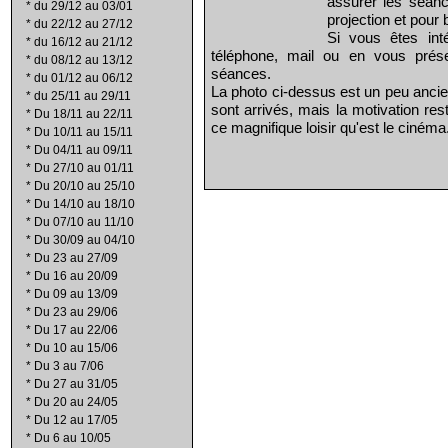
assurer les séanc
*
du 29/12 au 03/01
projection et pour 
*
du 22/12 au 27/12
Si vous êtes int
*
du 16/12 au 21/12
téléphone, mail ou en vous prés
*
du 08/12 au 13/12
séances.
*
du 01/12 au 06/12
La photo ci-dessus est un peu ancie
*
du 25/11 au 29/11
sont arrivés, mais la motivation re
*
Du 18/11 au 22/11
ce magnifique loisir qu'est le cinéma
*
Du 10/11 au 15/11
*
Du 04/11 au 09/11
*
Du 27/10 au 01/11
*
Du 20/10 au 25/10
*
Du 14/10 au 18/10
*
Du 07/10 au 11/10
*
Du 30/09 au 04/10
*
Du 23 au 27/09
*
Du 16 au 20/09
*
Du 09 au 13/09
*
Du 23 au 29/06
*
Du 17 au 22/06
*
Du 10 au 15/06
*
Du 3 au 7/06
*
Du 27 au 31/05
*
Du 20 au 24/05
*
Du 12 au 17/05
*
Du 6 au 10/05