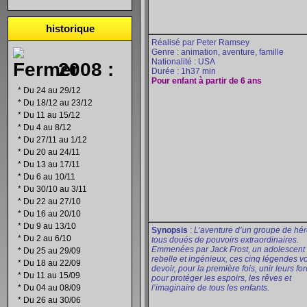
historique
Réalisé par Peter Ramsey
Genre : animation, aventure, famille
Nationalité : USA
2008 :
Durée : 1h37 min
Pour enfant à partir de 6 ans
*
Du 24 au 29/12
*
Du 18/12 au 23/12
*
Du 11 au 15/12
*
Du 4 au 8/12
*
Du 27/11 au 1/12
*
Du 20 au 24/11
*
Du 13 au 17/11
*
Du 6 au 10/11
*
Du 30/10 au 3/11
*
Du 22 au 27/10
*
Du 16 au 20/10
*
Du 9 au 13/10
Synopsis
:
L’aventure d’un groupe de hér
*
Du 2 au 6/10
tous doués de pouvoirs extraordinaires.
Emmenées par Jack Frost, un adolescent
*
Du 25 au 29/09
rebelle et ingénieux, ces cinq légendes v
*
Du 18 au 22/09
devoir, pour la première fois, unir leurs fo
*
Du 11 au 15/09
pour protéger les espoirs, les rêves et
*
Du 04 au 08/09
l’imaginaire de tous les enfants.
*
Du 26 au 30/06