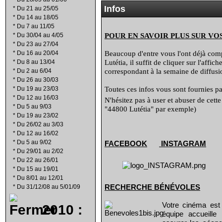
Infos
*
Du 21 au 25/05
*
Du 14 au 18/05
*
Du 7 au 11/05
POUR EN SAVOIR PLUS SUR VO
*
Du 30/04 au 4/05
*
Du 23 au 27/04
Beaucoup d'entre vous l'ont déjà compr
*
Du 16 au 20/04
Lutétia, il suffit de cliquer sur l'affi
*
Du 8 au 13/04
correspondant à la semaine de diffusio
*
Du 2 au 6/04
*
Du 26 au 30/03
Toutes ces infos vous sont fournies par
*
Du 19 au 23/03
*
Du 12 au 16/03
N'hésitez pas à user et abuser de cett
*
Du 5 au 9/03
"44800 Lutétia" par exemple)
*
Du 19 au 23/02
*
Du 26/02 au 3/03
*
Du 12 au 16/02
*
Du 5 au 9/02
FACEBOOK
INSTAGRAM
*
Du 29/01 au 2/02
*
Du 22 au 26/01
*
Du 15 au 19/01
*
Du 8/01 au 12/01
RECHERCHE B
É
N
É
VOLES
*
Du 31/12/08 au 5/01/09
Votre cinéma est
2010 :
équipe accueill