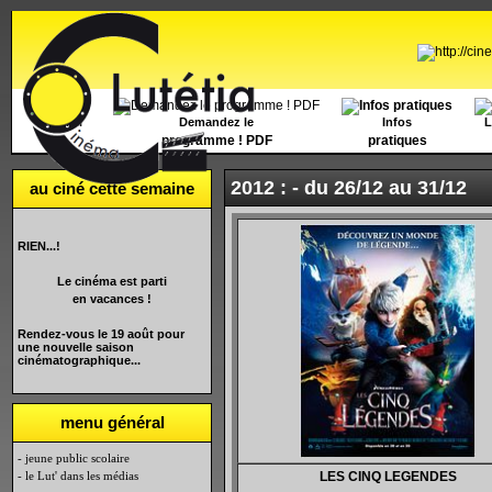
Accueil
Demandez le
Infos
L
programme ! PDF
pratiques
2012 : -
du 26/12 au 31/12
au ciné cette semaine
RIEN...!
Le cinéma est parti
en vacances !
Rendez-vous le 19 août pour
une nouvelle saison
cinématographique...
menu général
- jeune public scolaire
- le Lut' dans les médias
LES CINQ LEGENDES