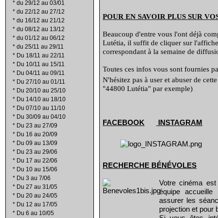
*
du 29/12 au 03/01
*
du 22/12 au 27/12
POUR EN SAVOIR PLUS SUR VO
*
du 16/12 au 21/12
*
du 08/12 au 13/12
Beaucoup d'entre vous l'ont déjà compr
*
du 01/12 au 06/12
Lutétia, il suffit de cliquer sur l'affi
*
du 25/11 au 29/11
correspondant à la semaine de diffusio
*
Du 18/11 au 22/11
*
Du 10/11 au 15/11
Toutes ces infos vous sont fournies par
*
Du 04/11 au 09/11
N'hésitez pas à user et abuser de cett
*
Du 27/10 au 01/11
"44800 Lutétia" par exemple)
*
Du 20/10 au 25/10
*
Du 14/10 au 18/10
*
Du 07/10 au 11/10
*
Du 30/09 au 04/10
FACEBOOK
INSTAGRAM
*
Du 23 au 27/09
*
Du 16 au 20/09
*
Du 09 au 13/09
*
Du 23 au 29/06
*
Du 17 au 22/06
RECHERCHE B
É
N
É
VOLES
*
Du 10 au 15/06
*
Du 3 au 7/06
Votre cinéma est
*
Du 27 au 31/05
équipe accueill
*
Du 20 au 24/05
assurer les séanc
*
Du 12 au 17/05
projection et pour 
*
Du 6 au 10/05
Si vous êtes int