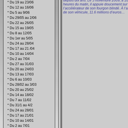
depuis dix ans. Le 5 novembre 2009, à 1
*
Du 19 au 23/06
heures du matin, il appuie doucement sur
*
Du 12 au 16/06
l’accélérateur de son fourgon blindé. À l’a
de son véhicule, 11.6 millions d’euros…
*
Du 5 au 9/06
*
Du 29/05 au 2/06
*
Du 22 au 26/05
*
Du 15 au 19/05
*
Du 8 au 12/05
*
Du 1er au 5/05
*
Du 24 au 28/04
*
Du 17 au 21 /04
*
Du 10 au 14/04
*
Du 2 au 7/04
*
Du 27 au 31/03
*
Du 20 au 24/03
*
Du 13 au 17/03
*
Du 6 au 10/03
*
Du 28/02 au 3/03
*
Du 20 au 25/02
*
Du 14 au 18/02
*
Du 7 au 11/02
*
Du 31/1 au 4/2
*
Du 24 au 28/01
*
Du 17 au 21/01
*
Du 10 au 14/01
*
Du 2 au 7/01