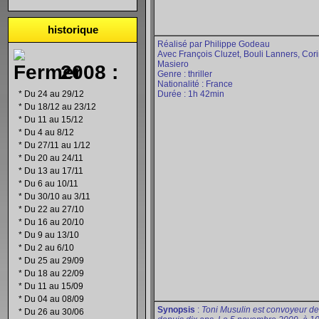
historique
Réalisé par Philippe Godeau
Avec François Cluzet, Bouli Lanners, Cor
Masiero
2008 :
Genre : thriller
Nationalité : France
*
Du 24 au 29/12
Durée : 1h 42min
*
Du 18/12 au 23/12
*
Du 11 au 15/12
*
Du 4 au 8/12
*
Du 27/11 au 1/12
*
Du 20 au 24/11
*
Du 13 au 17/11
*
Du 6 au 10/11
*
Du 30/10 au 3/11
*
Du 22 au 27/10
*
Du 16 au 20/10
*
Du 9 au 13/10
*
Du 2 au 6/10
*
Du 25 au 29/09
*
Du 18 au 22/09
*
Du 11 au 15/09
*
Du 04 au 08/09
Synopsis
:
Toni Musulin est convoyeur de
*
Du 26 au 30/06