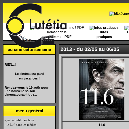
Accueil
Demandez le
Infos
L
programme ! PDF
pratiques
2013 -
du 02/05 au 06/05
au ciné cette semaine
RIEN...!
Le cinéma est parti
en vacances !
Rendez-vous le 19 août pour
une nouvelle saison
cinématographique...
menu général
- jeune public scolaire
- le Lut' dans les médias
11.6