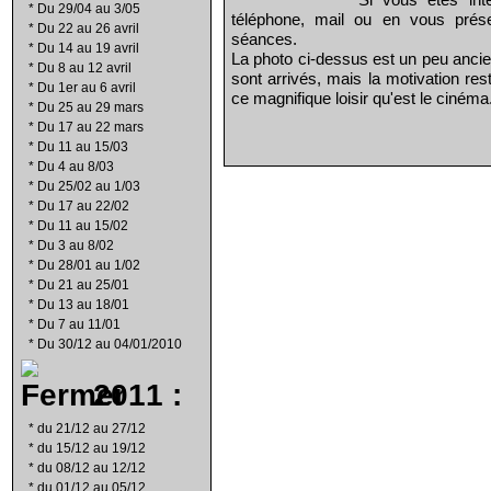
*
Du 29/04 au 3/05
téléphone, mail ou en vous prés
*
Du 22 au 26 avril
séances.
*
Du 14 au 19 avril
La photo ci-dessus est un peu ancie
*
Du 8 au 12 avril
sont arrivés, mais la motivation re
*
Du 1er au 6 avril
ce magnifique loisir qu'est le cinéma
*
Du 25 au 29 mars
*
Du 17 au 22 mars
*
Du 11 au 15/03
*
Du 4 au 8/03
*
Du 25/02 au 1/03
*
Du 17 au 22/02
*
Du 11 au 15/02
*
Du 3 au 8/02
*
Du 28/01 au 1/02
*
Du 21 au 25/01
*
Du 13 au 18/01
*
Du 7 au 11/01
*
Du 30/12 au 04/01/2010
2011 :
*
du 21/12 au 27/12
*
du 15/12 au 19/12
*
du 08/12 au 12/12
*
du 01/12 au 05/12