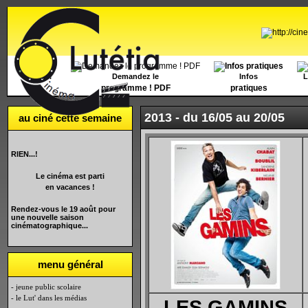
Accueil
Demandez le
Infos
L
programme ! PDF
pratiques
2013 -
du 16/05 au 20/05
au ciné cette semaine
RIEN...!
Le cinéma est parti
en vacances !
Rendez-vous le 19 août pour
une nouvelle saison
cinématographique...
menu général
- jeune public scolaire
- le Lut' dans les médias
LES GAMINS