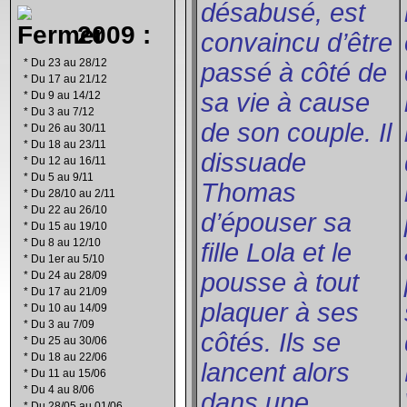
désabusé, est
2009 :
convaincu d’être
*
Du 23 au 28/12
passé à côté de
*
Du 17 au 21/12
sa vie à cause
*
Du 9 au 14/12
*
Du 3 au 7/12
de son couple. Il
*
Du 26 au 30/11
*
Du 18 au 23/11
dissuade
*
Du 12 au 16/11
*
Du 5 au 9/11
Thomas
*
Du 28/10 au 2/11
*
Du 22 au 26/10
d’épouser sa
*
Du 15 au 19/10
*
Du 8 au 12/10
fille Lola et le
*
Du 1er au 5/10
pousse à tout
*
Du 24 au 28/09
*
Du 17 au 21/09
plaquer à ses
*
Du 10 au 14/09
*
Du 3 au 7/09
côtés. Ils se
*
Du 25 au 30/06
*
Du 18 au 22/06
lancent alors
*
Du 11 au 15/06
*
Du 4 au 8/06
dans une
*
Du 28/05 au 01/06