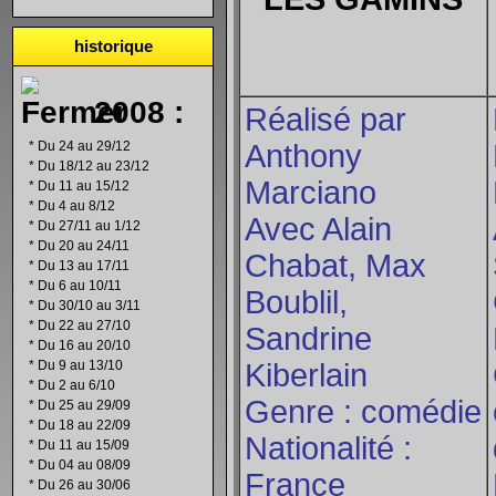
historique
2008 :
Réalisé par
*
Du 24 au 29/12
Anthony
*
Du 18/12 au 23/12
Marciano
*
Du 11 au 15/12
*
Du 4 au 8/12
Avec Alain
*
Du 27/11 au 1/12
*
Du 20 au 24/11
Chabat, Max
*
Du 13 au 17/11
*
Du 6 au 10/11
Boublil,
*
Du 30/10 au 3/11
*
Du 22 au 27/10
Sandrine
*
Du 16 au 20/10
*
Du 9 au 13/10
Kiberlain
*
Du 2 au 6/10
Genre : comédie
*
Du 25 au 29/09
*
Du 18 au 22/09
Nationalité :
*
Du 11 au 15/09
*
Du 04 au 08/09
France
*
Du 26 au 30/06