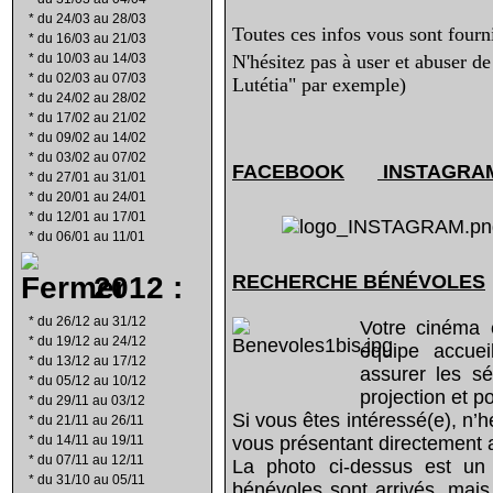
*
du 24/03 au 28/03
Toutes ces infos vous sont fourni
*
du 16/03 au 21/03
*
du 10/03 au 14/03
N'hésitez pas à user et abuser d
*
du 02/03 au 07/03
Lutétia" par exemple)
*
du 24/02 au 28/02
*
du 17/02 au 21/02
*
du 09/02 au 14/02
*
du 03/02 au 07/02
FACEBOOK
INSTAGRA
*
du 27/01 au 31/01
*
du 20/01 au 24/01
*
du 12/01 au 17/01
*
du 06/01 au 11/01
2012 :
RECHERCHE B
É
N
É
VOLES
*
du 26/12 au 31/12
Votre cinéma 
*
du 19/12 au 24/12
équipe accue
*
du 13/12 au 17/12
assurer les sé
*
du 05/12 au 10/12
projection et p
*
du 29/11 au 03/12
Si vous êtes intéressé(e), n’
*
du 21/11 au 26/11
*
du 14/11 au 19/11
vous présentant directement 
*
du 07/11 au 12/11
La photo ci-dessus est un 
*
du 31/10 au 05/11
bénévoles sont arrivés, mais