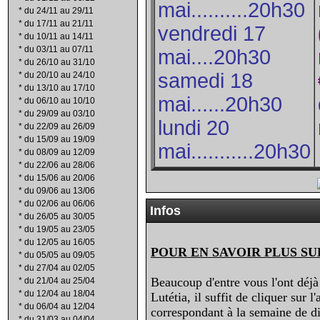
mai..........20h30
*
du 24/11 au 29/11
*
du 17/11 au 21/11
vendredi 17
*
du 10/11 au 14/11
*
du 03/11 au 07/11
mai....20h30
*
du 26/10 au 31/10
samedi 18
*
du 20/10 au 24/10
*
du 13/10 au 17/10
mai......20h30
*
du 06/10 au 10/10
*
du 29/09 au 03/10
lundi 20
*
du 22/09 au 26/09
*
du 15/09 au 19/09
mai...........20h30
*
du 08/09 au 12/09
*
du 22/06 au 28/06
*
du 15/06 au 20/06
*
du 09/06 au 13/06
*
du 02/06 au 06/06
Infos
*
du 26/05 au 30/05
*
du 19/05 au 23/05
*
du 12/05 au 16/05
POUR EN SAVOIR PLUS SU
*
du 05/05 au 09/05
*
du 27/04 au 02/05
Beaucoup d'entre vous l'ont déjà 
*
du 21/04 au 25/04
*
du 12/04 au 18/04
Lutétia, il suffit de cliquer sur 
*
du 06/04 au 12/04
correspondant à la semaine de dif
*
du 31/03 au 04/04