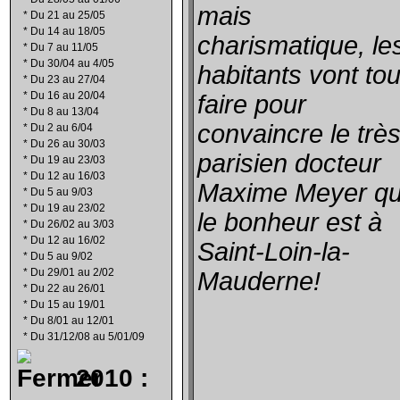
mais
*
Du 21 au 25/05
*
Du 14 au 18/05
charismatique, le
*
Du 7 au 11/05
*
Du 30/04 au 4/05
habitants vont tou
*
Du 23 au 27/04
*
Du 16 au 20/04
faire pour
*
Du 8 au 13/04
convaincre le trè
*
Du 2 au 6/04
*
Du 26 au 30/03
parisien docteur
*
Du 19 au 23/03
*
Du 12 au 16/03
Maxime Meyer q
*
Du 5 au 9/03
*
Du 19 au 23/02
le bonheur est à
*
Du 26/02 au 3/03
*
Du 12 au 16/02
Saint-Loin-la-
*
Du 5 au 9/02
*
Du 29/01 au 2/02
Mauderne!
*
Du 22 au 26/01
*
Du 15 au 19/01
*
Du 8/01 au 12/01
*
Du 31/12/08 au 5/01/09
2010 :