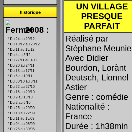
UN VILLAGE
historique
PRESQUE
PARFAIT
2008 :
Réalisé par
*
Du 24 au 29/12
*
Du 18/12 au 23/12
Stéphane Meunie
*
Du 11 au 15/12
*
Du 4 au 8/12
Avec Didier
*
Du 27/11 au 1/12
Bourdon, Lorànt
*
Du 20 au 24/11
*
Du 13 au 17/11
Deutsch, Lionnel
*
Du 6 au 10/11
*
Du 30/10 au 3/11
Astier
*
Du 22 au 27/10
*
Du 16 au 20/10
Genre : comédie
*
Du 9 au 13/10
*
Du 2 au 6/10
Nationalité :
*
Du 25 au 29/09
*
Du 18 au 22/09
France
*
Du 11 au 15/09
Durée : 1h38min
*
Du 04 au 08/09
*
Du 26 au 30/06