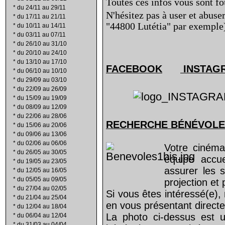
Toutes ces infos vous sont fo
*
du 24/11 au 29/11
N'hésitez pas à user et abuse
*
du 17/11 au 21/11
"44800 Lutétia" par exemple
*
du 10/11 au 14/11
*
du 03/11 au 07/11
*
du 26/10 au 31/10
*
du 20/10 au 24/10
*
du 13/10 au 17/10
FACEBOOK
INSTAG
*
du 06/10 au 10/10
*
du 29/09 au 03/10
*
du 22/09 au 26/09
*
du 15/09 au 19/09
*
du 08/09 au 12/09
*
du 22/06 au 28/06
RECHERCHE B
É
N
É
VOLE
*
du 15/06 au 20/06
*
du 09/06 au 13/06
*
du 02/06 au 06/06
Votre cinéma
*
du 26/05 au 30/05
équipe accu
*
du 19/05 au 23/05
assurer les s
*
du 12/05 au 16/05
*
du 05/05 au 09/05
projection et
*
du 27/04 au 02/05
Si vous êtes intéressé(e),
*
du 21/04 au 25/04
en vous présentant direct
*
du 12/04 au 18/04
La photo ci-dessus est u
*
du 06/04 au 12/04
*
du 31/03 au 04/04