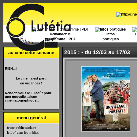
Accueil
Demandez le
Infos
L
programme ! PDF
pratiques
2015 : -
du 12/03 au 17/03
au ciné cette semaine
RIEN...!
Le cinéma est parti
en vacances !
Rendez-vous le 19 août pour
une nouvelle saison
cinématographique...
menu général
- jeune public scolaire
- le Lut' dans les médias