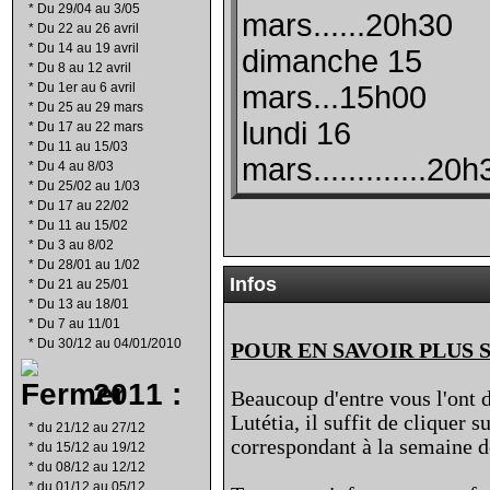
*
Du 29/04 au 3/05
mars......20h30
*
Du 22 au 26 avril
*
Du 14 au 19 avril
dimanche 15
*
Du 8 au 12 avril
*
Du 1er au 6 avril
mars...15h00
*
Du 25 au 29 mars
lundi 16
*
Du 17 au 22 mars
*
Du 11 au 15/03
mars.............20h
*
Du 4 au 8/03
*
Du 25/02 au 1/03
*
Du 17 au 22/02
*
Du 11 au 15/02
*
Du 3 au 8/02
*
Du 28/01 au 1/02
Infos
*
Du 21 au 25/01
*
Du 13 au 18/01
*
Du 7 au 11/01
*
Du 30/12 au 04/01/2010
POUR EN SAVOIR PLUS 
2011 :
Beaucoup d'entre vous l'ont d
Lutétia, il suffit de cliquer 
*
du 21/12 au 27/12
correspondant à la semaine de
*
du 15/12 au 19/12
*
du 08/12 au 12/12
*
du 01/12 au 05/12