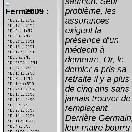
saumon. Seul
problème, les
2009 :
assurances
*
Du 23 au 28/12
*
Du 17 au 21/12
exigent la
*
Du 9 au 14/12
*
Du 3 au 7/12
présence d'un
*
Du 26 au 30/11
*
Du 18 au 23/11
médecin à
*
Du 12 au 16/11
demeure. Or, le
*
Du 5 au 9/11
*
Du 28/10 au 2/11
dernier a pris sa
*
Du 22 au 26/10
*
Du 15 au 19/10
retraite il y a plus
*
Du 8 au 12/10
*
Du 1er au 5/10
de cinq ans sans
*
Du 24 au 28/09
*
Du 17 au 21/09
jamais trouver de
*
Du 10 au 14/09
*
Du 3 au 7/09
remplaçant.
*
Du 25 au 30/06
Derrière Germain
*
Du 18 au 22/06
*
Du 11 au 15/06
leur maire bourru
*
Du 4 au 8/06
*
Du 28/05 au 01/06