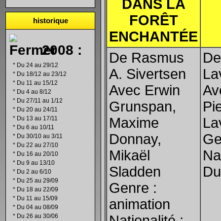
DANS LA
FORÊT
historique
ENCHANTÉE
2008 :
De Rasmus
De
*
Du 24 au 29/12
A. Sivertsen
La
*
Du 18/12 au 23/12
*
Du 11 au 15/12
Avec Erwin
Av
*
Du 4 au 8/12
*
Du 27/11 au 1/12
Grunspan,
Pi
*
Du 20 au 24/11
*
Du 13 au 17/11
Maxime
La
*
Du 6 au 10/11
Donnay,
Ge
*
Du 30/10 au 3/11
*
Du 22 au 27/10
Mikaël
Na
*
Du 16 au 20/10
*
Du 9 au 13/10
Sladden
Du
*
Du 2 au 6/10
*
Du 25 au 29/09
Genre :
*
Du 18 au 22/09
*
Du 11 au 15/09
animation
*
Du 04 au 08/09
*
Du 26 au 30/06
Nationalité :