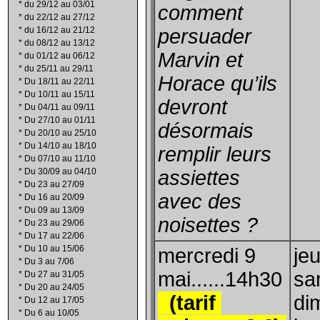
*
du 29/12 au 03/01
comment
*
du 22/12 au 27/12
*
du 16/12 au 21/12
persuader
*
du 08/12 au 13/12
Marvin et
*
du 01/12 au 06/12
*
du 25/11 au 29/11
Horace qu’ils
*
Du 18/11 au 22/11
*
Du 10/11 au 15/11
devront
*
Du 04/11 au 09/11
*
Du 27/10 au 01/11
désormais
*
Du 20/10 au 25/10
*
Du 14/10 au 18/10
remplir leurs
*
Du 07/10 au 11/10
*
Du 30/09 au 04/10
assiettes
*
Du 23 au 27/09
avec des
*
Du 16 au 20/09
*
Du 09 au 13/09
noisettes ?
*
Du 23 au 29/06
*
Du 17 au 22/06
*
Du 10 au 15/06
mercredi 9
jeu
*
Du 3 au 7/06
mai......14h30
sa
*
Du 27 au 31/05
*
Du 20 au 24/05
(tarif
di
*
Du 12 au 17/05
*
Du 6 au 10/05