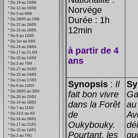
*
Du 19 au 23/06
Norvége
*
Du 12 au 16/06
*
Du 5 au 9/06
Durée : 1h
*
Du 29/05 au 2/06
*
Du 22 au 26/05
12min
*
Du 15 au 19/05
*
Du 8 au 12/05
*
Du 1er au 5/05
*
Du 24 au 28/04
à partir de 4
*
Du 17 au 21 /04
*
Du 10 au 14/04
ans
*
Du 2 au 7/04
*
Du 27 au 31/03
*
Du 20 au 24/03
*
Du 13 au 17/03
Synopsis
:
Il
Sy
*
Du 6 au 10/03
*
Du 28/02 au 3/03
fait bon vivre
Ga
*
Du 20 au 25/02
dans la Forêt
au
*
Du 14 au 18/02
*
Du 7 au 11/02
de
Av
*
Du 31/1 au 4/2
*
Du 24 au 28/01
Oukybouky.
dél
*
Du 17 au 21/01
*
Du 10 au 14/01
Pourtant, les
qu
*
Du 2 au 7/01