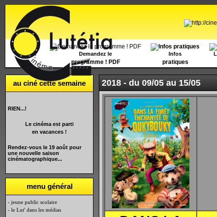
Accueil
Demandez le
Infos
L
programme ! PDF
pratiques
2018 -
du 09/05 au 15/05
au ciné cette semaine
RIEN...!
Le cinéma est parti
en vacances !
Rendez-vous le 19 août pour
une nouvelle saison
cinématographique...
menu général
- jeune public scolaire
- le Lut' dans les médias