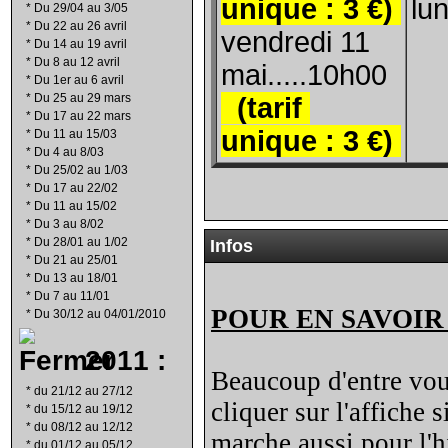
unique : 3 €)
lun
*
Du 29/04 au 3/05
*
Du 22 au 26 avril
vendredi 11
*
Du 14 au 19 avril
*
Du 8 au 12 avril
mai.....10h00
*
Du 1er au 6 avril
*
Du 25 au 29 mars
(tarif
*
Du 17 au 22 mars
unique : 3 €)
*
Du 11 au 15/03
*
Du 4 au 8/03
*
Du 25/02 au 1/03
*
Du 17 au 22/02
*
Du 11 au 15/02
*
Du 3 au 8/02
*
Du 28/01 au 1/02
Infos
*
Du 21 au 25/01
*
Du 13 au 18/01
*
Du 7 au 11/01
POUR EN SAVOIR
*
Du 30/12 au 04/01/2010
2011 :
Beaucoup d'entre vous 
*
du 21/12 au 27/12
cliquer sur l'affiche
*
du 15/12 au 19/12
*
du 08/12 au 12/12
marche aussi pour l'hi
*
du 01/12 au 05/12