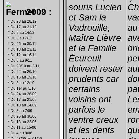
souris Lucien
Ch
2009 :
et Sam la
va
*
Du 23 au 28/12
Vadrouille,
au
*
Du 17 au 21/12
*
Du 9 au 14/12
Maître Lièvre
av
*
Du 3 au 7/12
*
Du 26 au 30/11
et la Famille
br
*
Du 18 au 23/11
*
Du 12 au 16/11
Écureuil
pe
*
Du 5 au 9/11
doivent rester
aut
*
Du 28/10 au 2/11
*
Du 22 au 26/10
prudents car
do
*
Du 15 au 19/10
*
Du 8 au 12/10
certains
pa
*
Du 1er au 5/10
*
Du 24 au 28/09
voisins ont
Le
*
Du 17 au 21/09
*
Du 10 au 14/09
parfois le
em
*
Du 3 au 7/09
*
Du 25 au 30/06
ventre creux
ro
*
Du 18 au 22/06
et les dents
qu
*
Du 11 au 15/06
*
Du 4 au 8/06
*
Du 28/05 au 01/06