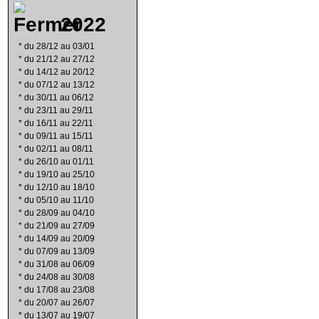
2022
*
du 28/12 au 03/01
*
du 21/12 au 27/12
*
du 14/12 au 20/12
*
du 07/12 au 13/12
*
du 30/11 au 06/12
*
du 23/11 au 29/11
*
du 16/11 au 22/11
*
du 09/11 au 15/11
*
du 02/11 au 08/11
*
du 26/10 au 01/11
*
du 19/10 au 25/10
*
du 12/10 au 18/10
*
du 05/10 au 11/10
*
du 28/09 au 04/10
*
du 21/09 au 27/09
*
du 14/09 au 20/09
*
du 07/09 au 13/09
*
du 31/08 au 06/09
*
du 24/08 au 30/08
*
du 17/08 au 23/08
*
du 20/07 au 26/07
*
du 13/07 au 19/07