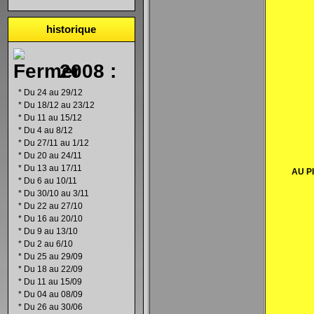
historique
2008 :
*
Du 24 au 29/12
*
Du 18/12 au 23/12
*
Du 11 au 15/12
*
Du 4 au 8/12
*
Du 27/11 au 1/12
*
Du 20 au 24/11
*
Du 13 au 17/11
AU P
*
Du 6 au 10/11
*
Du 30/10 au 3/11
*
Du 22 au 27/10
*
Du 16 au 20/10
*
Du 9 au 13/10
*
Du 2 au 6/10
*
Du 25 au 29/09
*
Du 18 au 22/09
*
Du 11 au 15/09
*
Du 04 au 08/09
*
Du 26 au 30/06