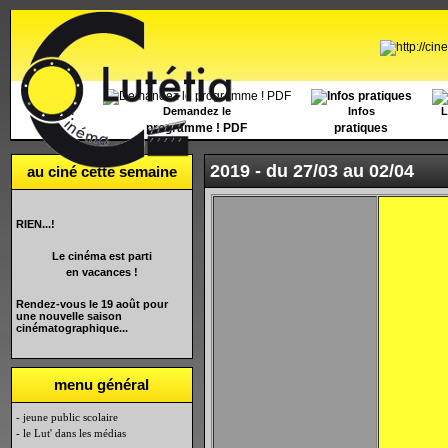
Accueil
Demandez le
Infos
L
programme ! PDF
pratiques
2019 -
du 27/03 au 02/04
au ciné cette semaine
RIEN...!
Le cinéma est parti
en vacances !
Rendez-vous le 19 août pour
une nouvelle saison
cinématographique...
menu général
- jeune public scolaire
- le Lut' dans les médias