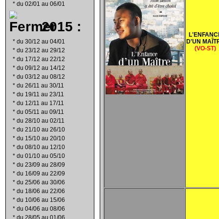
*
du 02/01 au 06/01
2015 :
L'ENFANC
D'UN MA
Î
T
*
du 30/12 au 04/01
(VO-ST)
*
du 23/12 au 29/12
*
du 17/12 au 22/12
*
du 09/12 au 14/12
*
du 03/12 au 08/12
*
du 26/11 au 30/11
*
du 19/11 au 23/11
*
du 12/11 au 17/11
*
du 05/11 au 09/11
*
du 28/10 au 02/11
*
du 21/10 au 26/10
*
du 15/10 au 20/10
*
du 08/10 au 12/10
*
du 01/10 au 05/10
*
du 23/09 au 28/09
*
du 16/09 au 22/09
*
du 25/06 au 30/06
*
du 18/06 au 22/06
*
du 10/06 au 15/06
*
du 04/06 au 08/06
*
du 28/05 au 01/06