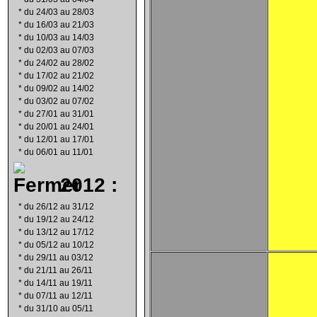
*
du 24/03 au 28/03
*
du 16/03 au 21/03
*
du 10/03 au 14/03
*
du 02/03 au 07/03
*
du 24/02 au 28/02
*
du 17/02 au 21/02
*
du 09/02 au 14/02
*
du 03/02 au 07/02
*
du 27/01 au 31/01
*
du 20/01 au 24/01
*
du 12/01 au 17/01
*
du 06/01 au 11/01
2012 :
*
du 26/12 au 31/12
*
du 19/12 au 24/12
*
du 13/12 au 17/12
*
du 05/12 au 10/12
*
du 29/11 au 03/12
*
du 21/11 au 26/11
*
du 14/11 au 19/11
*
du 07/11 au 12/11
*
du 31/10 au 05/11