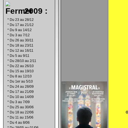
2009 :
*
Du 23 au 28/12
*
Du 17 au 21/12
*
Du 9 au 14/12
*
Du 3 au 7/12
*
Du 26 au 30/11
*
Du 18 au 23/11
*
Du 12 au 16/11
*
Du 5 au 9/11
*
Du 28/10 au 2/11
*
Du 22 au 26/10
*
Du 15 au 19/10
*
Du 8 au 12/10
*
Du 1er au 5/10
*
Du 24 au 28/09
*
Du 17 au 21/09
*
Du 10 au 14/09
*
Du 3 au 7/09
*
Du 25 au 30/06
*
Du 18 au 22/06
*
Du 11 au 15/06
*
Du 4 au 8/06
*
Du 28/05 au 01/06