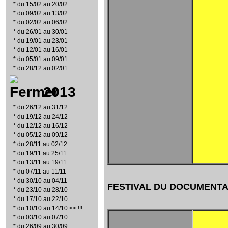
*
du 15/02 au 20/02
*
du 09/02 au 13/02
*
du 02/02 au 06/02
*
du 26/01 au 30/01
*
du 19/01 au 23/01
*
du 12/01 au 16/01
*
du 05/01 au 09/01
*
du 28/12 au 02/01
2013
*
du 26/12 au 31/12
*
du 19/12 au 24/12
*
du 12/12 au 16/12
*
du 05/12 au 09/12
*
du 28/11 au 02/12
*
du 19/11 au 25/11
*
du 13/11 au 19/11
*
du 07/11 au 11/11
*
du 30/10 au 04/11
FESTIVAL DU DOCUMENTAI
*
du 23/10 au 28/10
*
du 17/10 au 22/10
*
du 10/10 au 14/10 << !!!
*
du 03/10 au 07/10
*
du 26/09 au 30/09