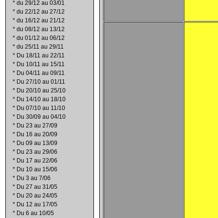
*
du 29/12 au 03/01
*
du 22/12 au 27/12
*
du 16/12 au 21/12
*
du 08/12 au 13/12
*
du 01/12 au 06/12
*
du 25/11 au 29/11
*
Du 18/11 au 22/11
*
Du 10/11 au 15/11
*
Du 04/11 au 09/11
*
Du 27/10 au 01/11
*
Du 20/10 au 25/10
*
Du 14/10 au 18/10
*
Du 07/10 au 11/10
*
Du 30/09 au 04/10
*
Du 23 au 27/09
*
Du 16 au 20/09
*
Du 09 au 13/09
*
Du 23 au 29/06
*
Du 17 au 22/06
*
Du 10 au 15/06
*
Du 3 au 7/06
*
Du 27 au 31/05
*
Du 20 au 24/05
*
Du 12 au 17/05
*
Du 6 au 10/05