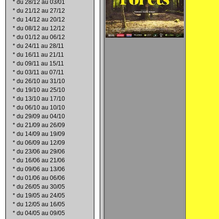
*
du 28/12 au 03/01
*
du 21/12 au 27/12
*
du 14/12 au 20/12
*
du 08/12 au 12/12
*
du 01/12 au 06/12
*
du 24/11 au 28/11
*
du 16/11 au 21/11
*
du 09/11 au 15/11
*
du 03/11 au 07/11
*
du 26/10 au 31/10
*
du 19/10 au 25/10
*
du 13/10 au 17/10
*
du 06/10 au 10/10
*
du 29/09 au 04/10
*
du 21/09 au 26/09
*
du 14/09 au 19/09
*
du 06/09 au 12/09
*
du 23/06 au 29/06
*
du 16/06 au 21/06
*
du 09/06 au 13/06
*
du 01/06 au 06/06
*
du 26/05 au 30/05
*
du 19/05 au 24/05
*
du 12/05 au 16/05
*
du 04/05 au 09/05