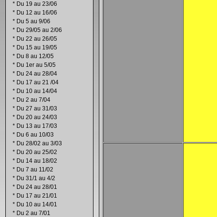
*
Du 19 au 23/06
*
Du 12 au 16/06
*
Du 5 au 9/06
*
Du 29/05 au 2/06
*
Du 22 au 26/05
*
Du 15 au 19/05
*
Du 8 au 12/05
*
Du 1er au 5/05
*
Du 24 au 28/04
*
Du 17 au 21 /04
*
Du 10 au 14/04
*
Du 2 au 7/04
*
Du 27 au 31/03
*
Du 20 au 24/03
*
Du 13 au 17/03
*
Du 6 au 10/03
*
Du 28/02 au 3/03
*
Du 20 au 25/02
*
Du 14 au 18/02
*
Du 7 au 11/02
*
Du 31/1 au 4/2
*
Du 24 au 28/01
*
Du 17 au 21/01
*
Du 10 au 14/01
*
Du 2 au 7/01