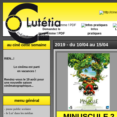
Accueil
Demandez le
Infos
L
programme ! PDF
pratiques
2019 -
du 10/04 au 15/04
au ciné cette semaine
RIEN...!
Le cinéma est parti
en vacances !
Rendez-vous le 19 août pour
une nouvelle saison
cinématographique...
menu général
- jeune public scolaire
- le Lut' dans les médias
MINUSCULE
2