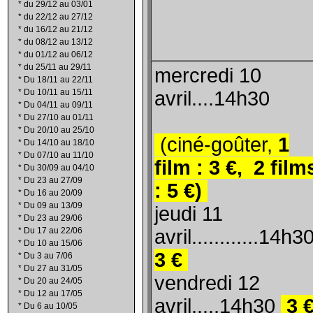
*
du 29/12 au 03/01
*
du 22/12 au 27/12
*
du 16/12 au 21/12
*
du 08/12 au 13/12
*
du 01/12 au 06/12
*
du 25/11 au 29/11
mercredi 10
*
Du 18/11 au 22/11
*
Du 10/11 au 15/11
avril....14h30
*
Du 04/11 au 09/11
*
Du 27/10 au 01/11
*
Du 20/10 au 25/10
(ciné-goûter,
1
*
Du 14/10 au 18/10
*
Du 07/10 au 11/10
film : 3 €, 2 film
*
Du 30/09 au 04/10
*
Du 23 au 27/09
: 5 €)
*
Du 16 au 20/09
*
Du 09 au 13/09
jeudi 11
*
Du 23 au 29/06
*
Du 17 au 22/06
avril............14h3
*
Du 10 au 15/06
3 €
*
Du 3 au 7/06
*
Du 27 au 31/05
vendredi 12
*
Du 20 au 24/05
*
Du 12 au 17/05
avril.....14h30
3 
*
Du 6 au 10/05