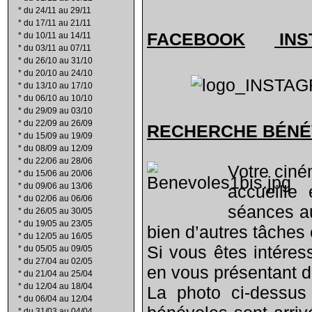
*
du 24/11 au 29/11
*
du 17/11 au 21/11
FACEBOOK
INS
*
du 10/11 au 14/11
*
du 03/11 au 07/11
*
du 26/10 au 31/10
*
du 20/10 au 24/10
*
du 13/10 au 17/10
*
du 06/10 au 10/10
*
du 29/09 au 03/10
*
du 22/09 au 26/09
RECHERCHE B
É
N
É
*
du 15/09 au 19/09
*
du 08/09 au 12/09
*
du 22/06 au 28/06
Votre ciné
*
du 15/06 au 20/06
*
du 09/06 au 13/06
accueille
*
du 02/06 au 06/06
séances au
*
du 26/05 au 30/05
*
du 19/05 au 23/05
bien d’autres tâches 
*
du 12/05 au 16/05
Si vous êtes intéres
*
du 05/05 au 09/05
*
du 27/04 au 02/05
en vous présentant 
*
du 21/04 au 25/04
*
du 12/04 au 18/04
La photo ci-dessus
*
du 06/04 au 12/04
*
du 31/03 au 04/04