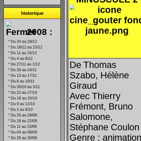
historique
2008 :
*
Du 24 au 29/12
*
Du 18/12 au 23/12
*
Du 11 au 15/12
*
Du 4 au 8/12
De Thomas
*
Du 27/11 au 1/12
*
Du 20 au 24/11
Szabo, Hélène
*
Du 13 au 17/11
*
Du 6 au 10/11
Giraud
*
Du 30/10 au 3/11
*
Du 22 au 27/10
Avec Thierry
*
Du 16 au 20/10
Frémont, Bruno
*
Du 9 au 13/10
*
Du 2 au 6/10
Salomone,
*
Du 25 au 29/09
*
Du 18 au 22/09
Stéphane Coulon
*
Du 11 au 15/09
*
Du 04 au 08/09
Genre : animation
*
Du 26 au 30/06