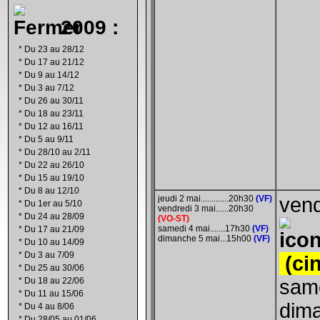
2009 :
*
Du 23 au 28/12
*
Du 17 au 21/12
*
Du 9 au 14/12
*
Du 3 au 7/12
*
Du 26 au 30/11
*
Du 18 au 23/11
*
Du 12 au 16/11
*
Du 5 au 9/11
*
Du 28/10 au 2/11
*
Du 22 au 26/10
*
Du 15 au 19/10
*
Du 8 au 12/10
jeudi 2 mai.............20h30
(VF)
vend
*
Du 1er au 5/10
vendredi 3 mai
......20h30
*
Du 24 au 28/09
(VO-ST)
samedi 4 mai.......17h30
(VF)
*
Du 17 au 21/09
dimanche 5 mai
...15h00
(VF)
*
Du 10 au 14/09
*
Du 3 au 7/09
(cin
*
Du 25 au 30/06
*
Du 18 au 22/06
same
*
Du 11 au 15/06
dima
*
Du 4 au 8/06
*
Du 28/05 au 01/06