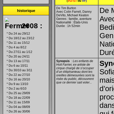
(
VO-ST
ou
VF)
De Tim Burton
De M
historique
Avec Colin Farrell, Danny
DeVito, Michael Keaton
Avec
Genres : famille, aventure
Nationalité : États-Unis
2008 :
Bed
Durée : 1h 52min
Gen
*
Du 24 au 29/12
*
Du 18/12 au 23/12
Nati
*
Du 11 au 15/12
*
Du 4 au 8/12
Duré
*
Du 27/11 au 1/12
*
Du 20 au 24/11
*
Du 13 au 17/11
Synopsis
: Les enfants de
Syn
Holt Farrier, ex-artiste de
*
Du 6 au 10/11
cirque chargé de s’occuper
Sofi
*
Du 30/10 au 3/11
d’un éléphanteau dont les
*
Du 22 au 27/10
oreilles démesurées sont la
mais
risée du public, découvrent
*
Du 16 au 20/10
que ce dernier sait voler...
*
Du 9 au 13/10
d’or
*
Du 2 au 6/10
*
Du 25 au 29/09
proc
*
Du 18 au 22/09
*
Du 11 au 15/09
dans
*
Du 04 au 08/09
*
Du 26 au 30/06
qui 