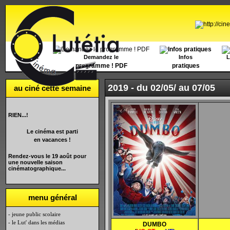
Accueil
Demandez le
Infos
L
programme ! PDF
pratiques
2019 -
du 02/05/ au 07/05
au ciné cette semaine
RIEN...!
Le cinéma est parti
en vacances !
Rendez-vous le 19 août pour
une nouvelle saison
cinématographique...
menu général
- jeune public scolaire
- le Lut' dans les médias
DUMBO