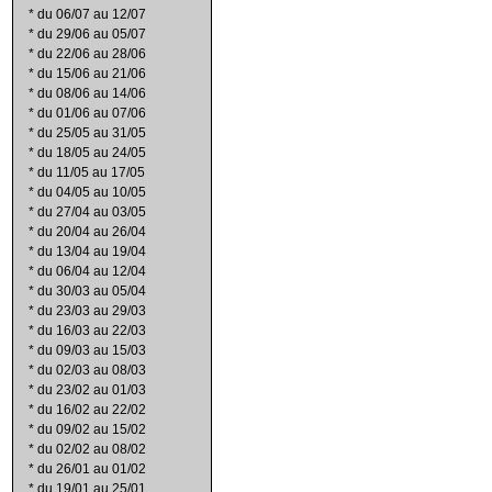
*
du 06/07 au 12/07
*
du 29/06 au 05/07
*
du 22/06 au 28/06
*
du 15/06 au 21/06
*
du 08/06 au 14/06
*
du 01/06 au 07/06
*
du 25/05 au 31/05
*
du 18/05 au 24/05
*
du 11/05 au 17/05
*
du 04/05 au 10/05
*
du 27/04 au 03/05
*
du 20/04 au 26/04
*
du 13/04 au 19/04
*
du 06/04 au 12/04
*
du 30/03 au 05/04
*
du 23/03 au 29/03
*
du 16/03 au 22/03
*
du 09/03 au 15/03
*
du 02/03 au 08/03
*
du 23/02 au 01/03
*
du 16/02 au 22/02
*
du 09/02 au 15/02
*
du 02/02 au 08/02
*
du 26/01 au 01/02
*
du 19/01 au 25/01