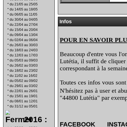
*
du 21/05 au 25/05
*
du 14/05 au 18/05
*
du 06/05 au 11/05
*
du 30/04 au 04/05
Infos
*
du 22/04 au 27/04
*
du 15/04 au 20/04
*
du 09/04 au 13/04
POUR EN SAVOIR PLU
*
du 02/04 au 06/04
*
du 26/03 au 30/03
*
du 18/03 au 24/03
Beaucoup d'entre vous l'ont
*
du 12/03 au 17/03
Lutétia, il suffit de clique
*
du 05/03 au 09/03
*
du 26/02 au 03/03
correspondant à la semaine
*
du 18/02 au 23/02
*
du 11/02 au 16/02
*
du 05/02 au 09/02
Toutes ces infos vous sont 
*
du 29/01 au 03/02
N'hésitez pas à user et ab
*
du 22/01 au 26/01
*
du 15/01 au 19/01
"44800 Lutétia" par exemp
*
du 08/01 au 12/01
*
du 31/12 au 05/01
2016 :
FACEBOOK
INST