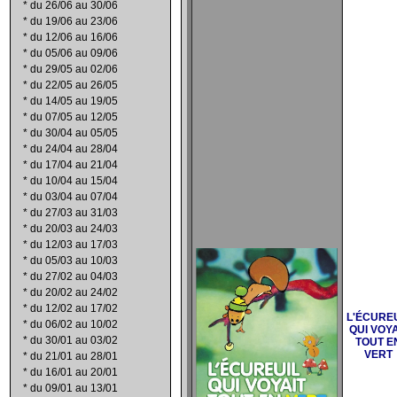
*
du 26/06 au 30/06
*
du 19/06 au 23/06
*
du 12/06 au 16/06
*
du 05/06 au 09/06
*
du 29/05 au 02/06
*
du 22/05 au 26/05
*
du 14/05 au 19/05
*
du 07/05 au 12/05
*
du 30/04 au 05/05
*
du 24/04 au 28/04
*
du 17/04 au 21/04
*
du 10/04 au 15/04
*
du 03/04 au 07/04
*
du 27/03 au 31/03
*
du 20/03 au 24/03
*
du 12/03 au 17/03
*
du 05/03 au 10/03
*
du 27/02 au 04/03
*
du 20/02 au 24/02
*
du 12/02 au 17/02
L'ÉCURE
*
du 06/02 au 10/02
QUI VOYA
*
du 30/01 au 03/02
TOUT E
VERT
*
du 21/01 au 28/01
*
du 16/01 au 20/01
*
du 09/01 au 13/01