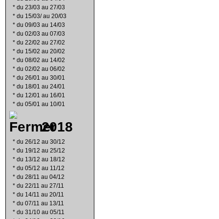
*
du 23/03 au 27/03
*
du 15/03/ au 20/03
*
du 09/03 au 14/03
*
du 02/03 au 07/03
*
du 22/02 au 27/02
*
du 15/02 au 20/02
*
du 08/02 au 14/02
*
du 02/02 au 06/02
*
du 26/01 au 30/01
*
du 18/01 au 24/01
*
du 12/01 au 16/01
*
du 05/01 au 10/01
2018
*
du 26/12 au 30/12
*
du 19/12 au 25/12
*
du 13/12 au 18/12
*
du 05/12 au 11/12
*
du 28/11 au 04/12
*
du 22/11 au 27/11
*
du 14/11 au 20/11
*
du 07/11 au 13/11
*
du 31/10 au 05/11