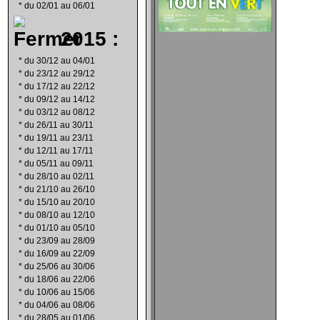
*
du 02/01 au 06/01
2015 :
*
du 30/12 au 04/01
*
du 23/12 au 29/12
*
du 17/12 au 22/12
*
du 09/12 au 14/12
*
du 03/12 au 08/12
*
du 26/11 au 30/11
*
du 19/11 au 23/11
*
du 12/11 au 17/11
*
du 05/11 au 09/11
*
du 28/10 au 02/11
*
du 21/10 au 26/10
*
du 15/10 au 20/10
*
du 08/10 au 12/10
*
du 01/10 au 05/10
*
du 23/09 au 28/09
*
du 16/09 au 22/09
*
du 25/06 au 30/06
*
du 18/06 au 22/06
*
du 10/06 au 15/06
*
du 04/06 au 08/06
*
du 28/05 au 01/06