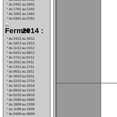
*
du 24/01 au 28/01
*
du 17/01 au 21/01
*
du 10/01 au 14/01
*
du 03/01 au 07/01
2014 :
*
du 24/12 au 30/12
*
du 18/12 au 23/12
*
du 11/12 au 15/12
*
du 04/12 au 08/12
*
du 27/11 au 01/12
*
du 20/11 au 24/11
*
du 13/11 au 17/11
*
du 06/11 au 10/11
*
du 30/10 au 03/11
*
du 22/10 au 27/10
*
du 16/10 au 20/10
*
du 09/10 au 13/10
*
du 02/10 au 06/10
*
du 25/09 au 29/09
*
du 18/09 au 22/09
*
du 11/09 au 15/09
*
du 04/09 au 08/09