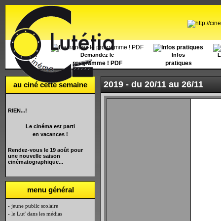
Accueil
Demandez le
Infos
L
programme ! PDF
pratiques
2019 -
du 20/11 au 26/11
au ciné cette semaine
RIEN...!
Le cinéma est parti
en vacances !
Rendez-vous le 19 août pour
une nouvelle saison
cinématographique...
menu général
- jeune public scolaire
- le Lut' dans les médias