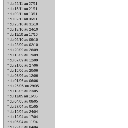
*
du 22/11 au 27/11
*
du 15/11 au 21/11
*
du 09/11 au 13/11
*
du 02/11 au 06/11
*
du 25/10 au 31/10
*
du 18/10 au 24/10
*
du 11/10 au 17/10
*
du 05/10 au 09/10
*
du 28/09 au 02/10
*
du 20/09 au 26/09
*
du 13/09 au 19/09
*
du 07/09 au 12/09
*
du 21/06 au 27/06
*
du 15/06 au 20/06
*
du 08/06 au 12/06
*
du 01/06 au 06/06
*
du 25/05/ au 29/05
*
du 18/05 au 23/05
*
du 11/05 au 16/05
*
du 04/05 au 08/05
*
du 27/04 au 01/05
*
du 19/04 au 24/04
*
du 12/04 au 17/04
*
du 06/04 au 11/04
*
du 29/03 au 04/04