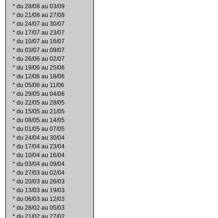
*
du 28/08 au 03/09
*
du 21/08 au 27/08
*
du 24/07 au 30/07
*
du 17/07 au 23/07
*
du 10/07 au 16/07
*
du 03/07 au 09/07
*
du 26/06 au 02/07
*
du 19/06 au 25/06
*
du 12/06 au 18/06
*
du 05/06 au 11/06
*
du 29/05 au 04/06
*
du 22/05 au 28/05
*
du 15/05 au 21/05
*
du 08/05 au 14/05
*
du 01/05 au 07/05
*
du 24/04 au 30/04
*
du 17/04 au 23/04
*
du 10/04 au 16/04
*
du 03/04 au 09/04
*
du 27/03 au 02/04
*
du 20/03 au 26/03
*
du 13/03 au 19/03
*
du 06/03 au 12/03
*
du 28/02 au 05/03
*
du 21/02 au 27/02