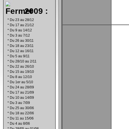
2009 :
*
Du 23 au 28/12
*
Du 17 au 21/12
*
Du 9 au 14/12
*
Du 3 au 7/12
*
Du 26 au 30/11
*
Du 18 au 23/11
*
Du 12 au 16/11
*
Du 5 au 9/11
*
Du 28/10 au 2/11
*
Du 22 au 26/10
*
Du 15 au 19/10
*
Du 8 au 12/10
*
Du 1er au 5/10
*
Du 24 au 28/09
*
Du 17 au 21/09
*
Du 10 au 14/09
*
Du 3 au 7/09
*
Du 25 au 30/06
*
Du 18 au 22/06
*
Du 11 au 15/06
*
Du 4 au 8/06
*
Du 28/05 au 01/06