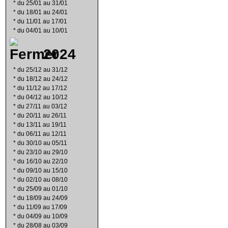
*
du 25/01 au 31/01
*
du 18/01 au 24/01
*
du 11/01 au 17/01
*
du 04/01 au 10/01
2024
*
du 25/12 au 31/12
*
du 18/12 au 24/12
*
du 11/12 au 17/12
*
du 04/12 au 10/12
*
du 27/11 au 03/12
*
du 20/11 au 26/11
*
du 13/11 au 19/11
*
du 06/11 au 12/11
*
du 30/10 au 05/11
*
du 23/10 au 29/10
*
du 16/10 au 22/10
*
du 09/10 au 15/10
*
du 02/10 au 08/10
*
du 25/09 au 01/10
*
du 18/09 au 24/09
*
du 11/09 au 17/09
*
du 04/09 au 10/09
*
du 28/08 au 03/09