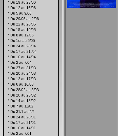
*
Du 19 au 23/06
*
Du 12 au 16/06
*
Du 5 au 9/06
*
Du 29/05 au 2/06
*
Du 22 au 26/05
*
Du 15 au 19/05
*
Du 8 au 12/05
*
Du 1er au 5/05
*
Du 24 au 28/04
*
Du 17 au 21 /04
*
Du 10 au 14/04
*
Du 2 au 7/04
*
Du 27 au 31/03
*
Du 20 au 24/03
*
Du 13 au 17/03
*
Du 6 au 10/03
*
Du 28/02 au 3/03
*
Du 20 au 25/02
*
Du 14 au 18/02
*
Du 7 au 11/02
*
Du 31/1 au 4/2
*
Du 24 au 28/01
*
Du 17 au 21/01
*
Du 10 au 14/01
*
Du 2 au 7/01