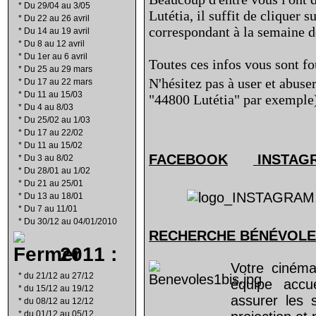
*
Du 29/04 au 3/05
Lutétia, il suffit de cliquer 
*
Du 22 au 26 avril
correspondant à la semaine de
*
Du 14 au 19 avril
*
Du 8 au 12 avril
*
Du 1er au 6 avril
Toutes ces infos vous sont fo
*
Du 25 au 29 mars
N'hésitez pas à user et abuse
*
Du 17 au 22 mars
*
Du 11 au 15/03
"44800 Lutétia" par exemple
*
Du 4 au 8/03
*
Du 25/02 au 1/03
*
Du 17 au 22/02
*
Du 11 au 15/02
FACEBOOK
INSTAG
*
Du 3 au 8/02
*
Du 28/01 au 1/02
*
Du 21 au 25/01
*
Du 13 au 18/01
*
Du 7 au 11/01
*
Du 30/12 au 04/01/2010
RECHERCHE B
É
N
É
VOLE
2011 :
Votre cinéma
*
du 21/12 au 27/12
équipe acc
*
du 15/12 au 19/12
assurer les 
*
du 08/12 au 12/12
*
du 01/12 au 05/12