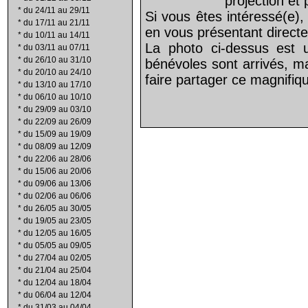
projection et
*
du 24/11 au 29/11
Si vous êtes intéressé(e),
*
du 17/11 au 21/11
en vous présentant direct
*
du 10/11 au 14/11
La photo ci-dessus est 
*
du 03/11 au 07/11
*
du 26/10 au 31/10
bénévoles sont arrivés, m
*
du 20/10 au 24/10
faire partager ce magnifiqu
*
du 13/10 au 17/10
*
du 06/10 au 10/10
*
du 29/09 au 03/10
*
du 22/09 au 26/09
*
du 15/09 au 19/09
*
du 08/09 au 12/09
*
du 22/06 au 28/06
*
du 15/06 au 20/06
*
du 09/06 au 13/06
*
du 02/06 au 06/06
*
du 26/05 au 30/05
*
du 19/05 au 23/05
*
du 12/05 au 16/05
*
du 05/05 au 09/05
*
du 27/04 au 02/05
*
du 21/04 au 25/04
*
du 12/04 au 18/04
*
du 06/04 au 12/04
*
du 31/03 au 04/04