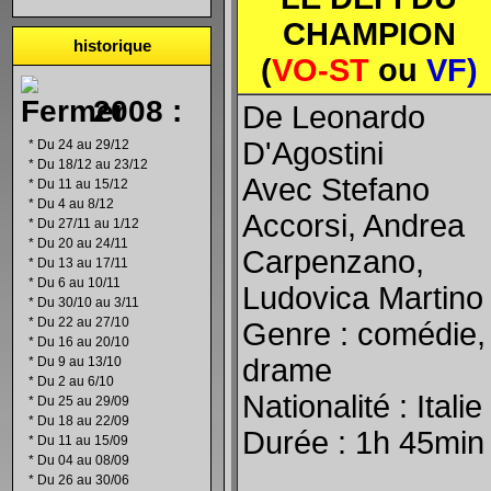
CHAMPION
historique
(
VO-ST
ou
VF
)
2008 :
De Leonardo
D'Agostini
*
Du 24 au 29/12
*
Du 18/12 au 23/12
Avec Stefano
*
Du 11 au 15/12
*
Du 4 au 8/12
Accorsi, Andrea
*
Du 27/11 au 1/12
*
Du 20 au 24/11
Carpenzano,
*
Du 13 au 17/11
*
Du 6 au 10/11
Ludovica Martino
*
Du 30/10 au 3/11
*
Du 22 au 27/10
Genre : comédie,
*
Du 16 au 20/10
drame
*
Du 9 au 13/10
*
Du 2 au 6/10
Nationalité : Italie
*
Du 25 au 29/09
*
Du 18 au 22/09
Durée : 1h 45min
*
Du 11 au 15/09
*
Du 04 au 08/09
*
Du 26 au 30/06