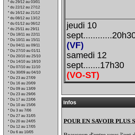
*
du 29/12 au 03/01
*
du 22/12 au 27/12
*
du 16/12 au 21/12
*
du 08/12 au 13/12
jeudi 10
*
du 01/12 au 06/12
*
du 25/11 au 29/11
sept............20h3
*
Du 18/11 au 22/11
*
Du 10/11 au 15/11
(VF)
*
Du 04/11 au 09/11
*
Du 27/10 au 01/11
samedi 12
*
Du 20/10 au 25/10
*
Du 14/10 au 18/10
sept.......17h30
*
Du 07/10 au 11/10
*
Du 30/09 au 04/10
(VO-ST)
*
Du 23 au 27/09
*
Du 16 au 20/09
*
Du 09 au 13/09
*
Du 23 au 29/06
*
Du 17 au 22/06
Infos
*
Du 10 au 15/06
*
Du 3 au 7/06
*
Du 27 au 31/05
POUR EN SAVOIR PLUS 
*
Du 20 au 24/05
*
Du 12 au 17/05
*
Du 6 au 10/05
Beaucoup d'entre vous l'ont d