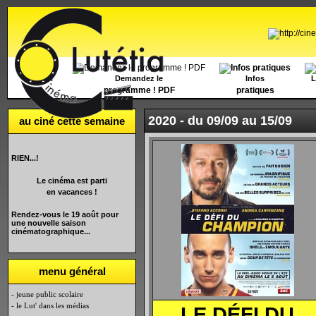
Accueil
Demandez le
Infos
L
programme ! PDF
pratiques
2020 -
du 09/09 au 15/09
au ciné cette semaine
RIEN...!
Le cinéma est parti
en vacances !
Rendez-vous le 19 août pour
une nouvelle saison
cinématographique...
menu général
- jeune public scolaire
- le Lut' dans les médias
LE DÉFI DU