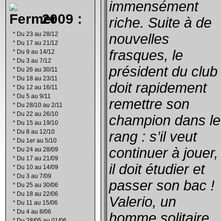
immensément
2009 :
riche. Suite à de
*
Du 23 au 28/12
nouvelles
*
Du 17 au 21/12
frasques, le
*
Du 9 au 14/12
*
Du 3 au 7/12
président du club
*
Du 26 au 30/11
*
Du 18 au 23/11
doit rapidement
*
Du 12 au 16/11
*
Du 5 au 9/11
remettre son
*
Du 28/10 au 2/11
*
Du 22 au 26/10
champion dans le
*
Du 15 au 19/10
*
Du 8 au 12/10
rang : s’il veut
*
Du 1er au 5/10
continuer à jouer,
*
Du 24 au 28/09
*
Du 17 au 21/09
il doit étudier et
*
Du 10 au 14/09
*
Du 3 au 7/09
passer son bac !
*
Du 25 au 30/06
*
Du 18 au 22/06
Valerio, un
*
Du 11 au 15/06
*
Du 4 au 8/06
homme solitaire
*
Du 28/05 au 01/06