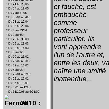
*
Du 21 au 25/05
et fauché, est
*
Du 14 au 18/05
embauché
*
Du 7 au 11/05
*
Du 30/04 au 4/05
comme
*
Du 23 au 27/04
*
Du 16 au 20/04
professeur
*
Du 8 au 13/04
*
Du 2 au 6/04
particulier. Ils
*
Du 26 au 30/03
*
Du 19 au 23/03
vont apprendre
*
Du 12 au 16/03
*
Du 5 au 9/03
l’un de l’autre et,
*
Du 19 au 23/02
entre les deux, v
*
Du 26/02 au 3/03
*
Du 12 au 16/02
naître une amitié
*
Du 5 au 9/02
*
Du 29/01 au 2/02
inattendue...
*
Du 22 au 26/01
*
Du 15 au 19/01
*
Du 8/01 au 12/01
*
Du 31/12/08 au 5/01/09
2010 :