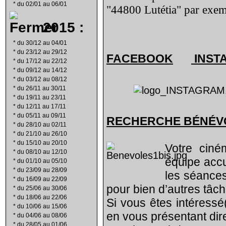
*
du 02/01 au 06/01
"44800 Lutétia" par exem
2015 :
*
du 30/12 au 04/01
*
du 23/12 au 29/12
FACEBOOK
INST
*
du 17/12 au 22/12
*
du 09/12 au 14/12
*
du 03/12 au 08/12
*
du 26/11 au 30/11
*
du 19/11 au 23/11
*
du 12/11 au 17/11
*
du 05/11 au 09/11
RECHERCHE B
É
N
É
V
*
du 28/10 au 02/11
*
du 21/10 au 26/10
*
du 15/10 au 20/10
Votre ciné
*
du 08/10 au 12/10
équipe acc
*
du 01/10 au 05/10
*
du 23/09 au 28/09
les séances
*
du 16/09 au 22/09
pour bien d’autres tâch
*
du 25/06 au 30/06
*
du 18/06 au 22/06
Si vous êtes intéressé
*
du 10/06 au 15/06
en vous présentant di
*
du 04/06 au 08/06
*
du 28/05 au 01/06