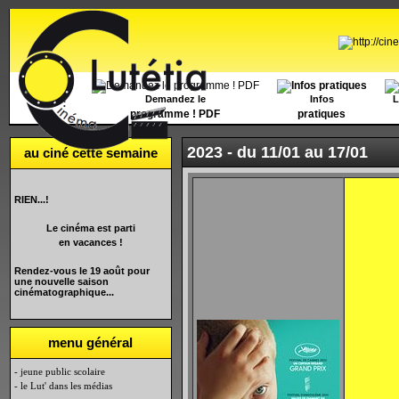
Accueil
Demandez le
Infos
L
programme ! PDF
pratiques
2023 -
du 11/01 au 17/01
au ciné cette semaine
RIEN...!
Le cinéma est parti
en vacances !
Rendez-vous le 19 août pour
une nouvelle saison
cinématographique...
menu général
- jeune public scolaire
- le Lut' dans les médias