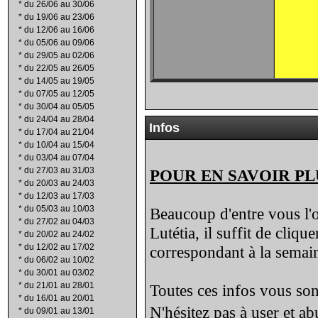
*
du 26/06 au 30/06
*
du 19/06 au 23/06
*
du 12/06 au 16/06
*
du 05/06 au 09/06
*
du 29/05 au 02/06
*
du 22/05 au 26/05
*
du 14/05 au 19/05
*
du 07/05 au 12/05
*
du 30/04 au 05/05
*
du 24/04 au 28/04
Infos
*
du 17/04 au 21/04
*
du 10/04 au 15/04
*
du 03/04 au 07/04
*
du 27/03 au 31/03
POUR EN SAVOIR PL
*
du 20/03 au 24/03
*
du 12/03 au 17/03
*
du 05/03 au 10/03
Beaucoup d'entre vous l'o
*
du 27/02 au 04/03
Lutétia, il suffit de cliqu
*
du 20/02 au 24/02
*
du 12/02 au 17/02
correspondant à la semain
*
du 06/02 au 10/02
*
du 30/01 au 03/02
*
du 21/01 au 28/01
Toutes ces infos vous sont
*
du 16/01 au 20/01
N'hésitez pas à user et a
*
du 09/01 au 13/01