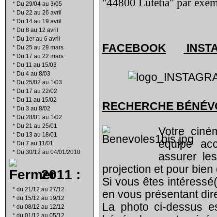
"44800 Lutétia" par exem
*
Du 29/04 au 3/05
*
Du 22 au 26 avril
*
Du 14 au 19 avril
*
Du 8 au 12 avril
*
Du 1er au 6 avril
FACEBOOK
INST
*
Du 25 au 29 mars
*
Du 17 au 22 mars
*
Du 11 au 15/03
*
Du 4 au 8/03
*
Du 25/02 au 1/03
*
Du 17 au 22/02
*
Du 11 au 15/02
RECHERCHE B
É
N
É
V
*
Du 3 au 8/02
*
Du 28/01 au 1/02
*
Du 21 au 25/01
Votre ciné
*
Du 13 au 18/01
équipe ac
*
Du 7 au 11/01
*
Du 30/12 au 04/01/2010
assurer les
projection et pour bien
2011 :
Si vous êtes intéressé
*
du 21/12 au 27/12
en vous présentant di
*
du 15/12 au 19/12
La photo ci-dessus e
*
du 08/12 au 12/12
*
du 01/12 au 05/12