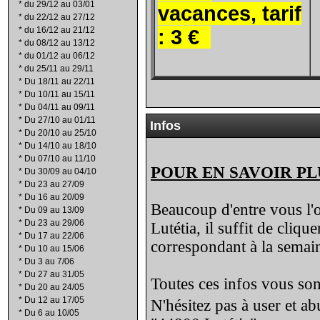
*
du 29/12 au 03/01
vacances, tarif
*
du 22/12 au 27/12
*
du 16/12 au 21/12
: 3 €
*
du 08/12 au 13/12
*
du 01/12 au 06/12
*
du 25/11 au 29/11
*
Du 18/11 au 22/11
*
Du 10/11 au 15/11
*
Du 04/11 au 09/11
*
Du 27/10 au 01/11
Infos
*
Du 20/10 au 25/10
*
Du 14/10 au 18/10
*
Du 07/10 au 11/10
POUR EN SAVOIR PL
*
Du 30/09 au 04/10
*
Du 23 au 27/09
*
Du 16 au 20/09
Beaucoup d'entre vous l'o
*
Du 09 au 13/09
*
Du 23 au 29/06
Lutétia, il suffit de cliqu
*
Du 17 au 22/06
correspondant à la semain
*
Du 10 au 15/06
*
Du 3 au 7/06
*
Du 27 au 31/05
Toutes ces infos vous sont
*
Du 20 au 24/05
*
Du 12 au 17/05
N'hésitez pas à user et a
*
Du 6 au 10/05