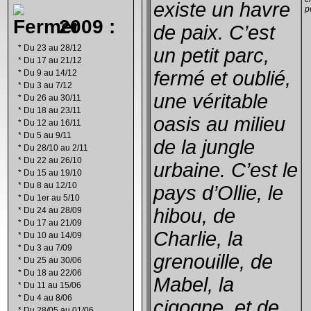
existe un havre
p
2009 :
de paix. C’est
*
Du 23 au 28/12
un petit parc,
*
Du 17 au 21/12
fermé et oublié,
*
Du 9 au 14/12
*
Du 3 au 7/12
une véritable
*
Du 26 au 30/11
*
Du 18 au 23/11
oasis au milieu
*
Du 12 au 16/11
*
Du 5 au 9/11
de la jungle
*
Du 28/10 au 2/11
*
Du 22 au 26/10
urbaine. C’est le
*
Du 15 au 19/10
*
Du 8 au 12/10
pays d’Ollie, le
*
Du 1er au 5/10
hibou, de
*
Du 24 au 28/09
*
Du 17 au 21/09
Charlie, la
*
Du 10 au 14/09
*
Du 3 au 7/09
grenouille, de
*
Du 25 au 30/06
*
Du 18 au 22/06
Mabel, la
*
Du 11 au 15/06
*
Du 4 au 8/06
cigogne, et de
*
Du 28/05 au 01/06