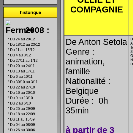
COMPAGNIE
historique
2008 :
*
Du 24 au 29/12
De Anton Setola
D
A
*
Du 18/12 au 23/12
T
Genre :
*
Du 11 au 15/12
S
*
Du 4 au 8/12
G
animation,
N
*
Du 27/11 au 1/12
D
*
Du 20 au 24/11
famille
*
Du 13 au 17/11
*
Du 6 au 10/11
Nationalité :
*
Du 30/10 au 3/11
*
Du 22 au 27/10
Belgique
*
Du 16 au 20/10
*
Du 9 au 13/10
Durée : 0h
*
Du 2 au 6/10
35min
*
Du 25 au 29/09
*
Du 18 au 22/09
*
Du 11 au 15/09
*
Du 04 au 08/09
à partir de 3
*
Du 26 au 30/06