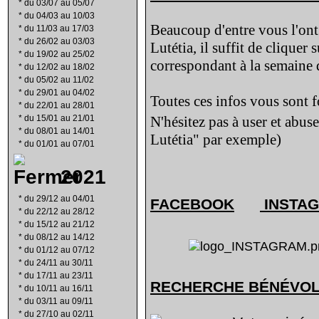
*
du 03/07 au 05/07
*
du 04/03 au 10/03
Beaucoup d'entre vous l'ont 
*
du 11/03 au 17/03
*
du 26/02 au 03/03
Lutétia, il suffit de cliquer 
*
du 19/02 au 25/02
correspondant à la semaine d
*
du 12/02 au 18/02
*
du 05/02 au 11/02
*
du 29/01 au 04/02
Toutes ces infos vous sont f
*
du 22/01 au 28/01
*
du 15/01 au 21/01
N'hésitez pas à user et abus
*
du 08/01 au 14/01
Lutétia" par exemple)
*
du 01/01 au 07/01
2021
*
du 29/12 au 04/01
FACEBOOK
INSTA
*
du 22/12 au 28/12
*
du 15/12 au 21/12
*
du 08/12 au 14/12
*
du 01/12 au 07/12
*
du 24/11 au 30/11
*
du 17/11 au 23/11
RECHERCHE B
É
N
É
VO
*
du 10/11 au 16/11
*
du 03/11 au 09/11
*
du 27/10 au 02/11