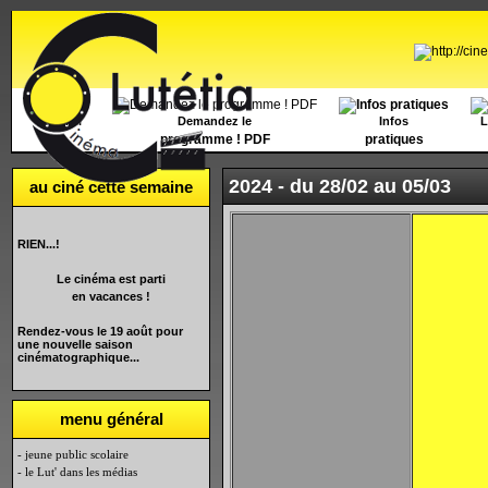
Accueil
Demandez le
Infos
L
programme ! PDF
pratiques
2024 -
du 28/02 au 05/03
au ciné cette semaine
RIEN...!
Le cinéma est parti
en vacances !
Rendez-vous le 19 août pour
une nouvelle saison
cinématographique...
menu général
- jeune public scolaire
- le Lut' dans les médias