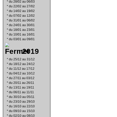
*
du 28/02 au 06/03
*
du 22/02 au 27/02
*
du 14/02 au 19/02
*
du 07/02 au 12/02
*
du 31/01 au 06/02
*
du 24/01 au 30/01
*
du 18/01 au 23/01
*
du 10/01 au 16/01
*
du 03/01 au 09/01
2019
*
du 25/12 au 31/12
*
du 18/12 au 24/12
*
du 11/12 au 17/12
*
du 04/12 au 10/12
*
du 27/11 au 03/12
*
du 20/11 au 26/11
*
du 13/11 au 19/11
*
du 06/11 au 11/11
*
du 30/10 au 05/11
*
du 23/10 au 29/10
*
du 16/10 au 22/10
*
du 09/10 au 15/10
*
du 02/10 au 08/10