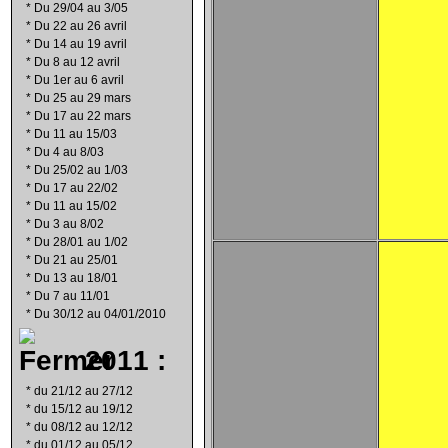
*
Du 29/04 au 3/05
*
Du 22 au 26 avril
*
Du 14 au 19 avril
*
Du 8 au 12 avril
*
Du 1er au 6 avril
*
Du 25 au 29 mars
*
Du 17 au 22 mars
*
Du 11 au 15/03
*
Du 4 au 8/03
*
Du 25/02 au 1/03
*
Du 17 au 22/02
*
Du 11 au 15/02
*
Du 3 au 8/02
*
Du 28/01 au 1/02
*
Du 21 au 25/01
*
Du 13 au 18/01
*
Du 7 au 11/01
*
Du 30/12 au 04/01/2010
2011 :
*
du 21/12 au 27/12
*
du 15/12 au 19/12
*
du 08/12 au 12/12
*
du 01/12 au 05/12