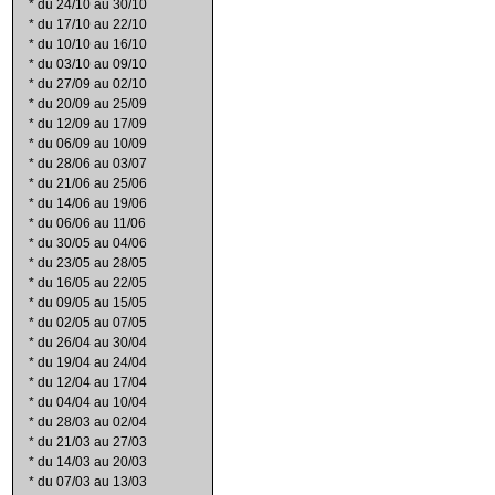
*
du 24/10 au 30/10
*
du 17/10 au 22/10
*
du 10/10 au 16/10
*
du 03/10 au 09/10
*
du 27/09 au 02/10
*
du 20/09 au 25/09
*
du 12/09 au 17/09
*
du 06/09 au 10/09
*
du 28/06 au 03/07
*
du 21/06 au 25/06
*
du 14/06 au 19/06
*
du 06/06 au 11/06
*
du 30/05 au 04/06
*
du 23/05 au 28/05
*
du 16/05 au 22/05
*
du 09/05 au 15/05
*
du 02/05 au 07/05
*
du 26/04 au 30/04
*
du 19/04 au 24/04
*
du 12/04 au 17/04
*
du 04/04 au 10/04
*
du 28/03 au 02/04
*
du 21/03 au 27/03
*
du 14/03 au 20/03
*
du 07/03 au 13/03