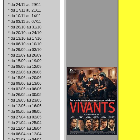
*
du 24/11 au 29/11
*
du 17/11 au 21/11
*
du 10/11 au 14/11
*
du 03/11 au 07/11
*
du 26/10 au 31/10
*
du 20/10 au 24/10
*
du 13/10 au 17/10
*
du 06/10 au 10/10
*
du 29/09 au 03/10
*
du 22/09 au 26/09
*
du 15/09 au 19/09
*
du 08/09 au 12/09
*
du 22/06 au 28/06
*
du 15/06 au 20/06
*
du 09/06 au 13/06
*
du 02/06 au 06/06
*
du 26/05 au 30/05
*
du 19/05 au 23/05
*
du 12/05 au 16/05
*
du 05/05 au 09/05
*
du 27/04 au 02/05
*
du 21/04 au 25/04
*
du 12/04 au 18/04
*
du 06/04 au 12/04
*
du 31/03 au 04/04