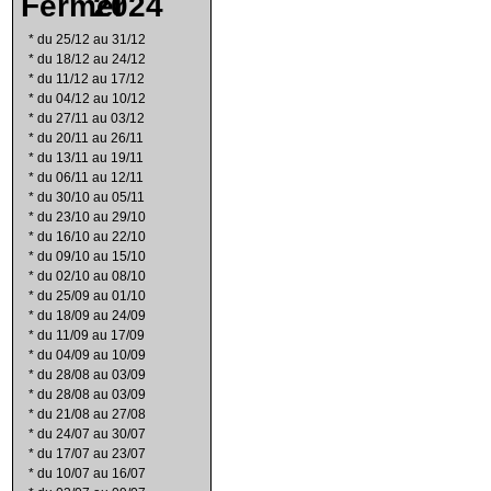
2024
*
du 25/12 au 31/12
*
du 18/12 au 24/12
*
du 11/12 au 17/12
*
du 04/12 au 10/12
*
du 27/11 au 03/12
*
du 20/11 au 26/11
*
du 13/11 au 19/11
*
du 06/11 au 12/11
*
du 30/10 au 05/11
*
du 23/10 au 29/10
*
du 16/10 au 22/10
*
du 09/10 au 15/10
*
du 02/10 au 08/10
*
du 25/09 au 01/10
*
du 18/09 au 24/09
*
du 11/09 au 17/09
*
du 04/09 au 10/09
*
du 28/08 au 03/09
*
du 28/08 au 03/09
*
du 21/08 au 27/08
*
du 24/07 au 30/07
*
du 17/07 au 23/07
*
du 10/07 au 16/07