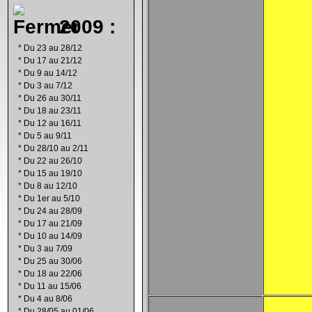
2009 :
*
Du 23 au 28/12
*
Du 17 au 21/12
*
Du 9 au 14/12
*
Du 3 au 7/12
*
Du 26 au 30/11
*
Du 18 au 23/11
*
Du 12 au 16/11
*
Du 5 au 9/11
*
Du 28/10 au 2/11
*
Du 22 au 26/10
*
Du 15 au 19/10
*
Du 8 au 12/10
*
Du 1er au 5/10
*
Du 24 au 28/09
*
Du 17 au 21/09
*
Du 10 au 14/09
*
Du 3 au 7/09
*
Du 25 au 30/06
*
Du 18 au 22/06
*
Du 11 au 15/06
*
Du 4 au 8/06
*
Du 28/05 au 01/06