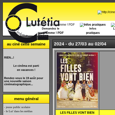
Accueil
Demandez le
Infos
L
programme ! PDF
pratiques
2024 -
du 27/03 au 02/04
au ciné cette semaine
RIEN...!
Le cinéma est parti
en vacances !
Rendez-vous le 19 août pour
une nouvelle saison
cinématographique...
menu général
- jeune public scolaire
- le Lut' dans les médias
LES FILLES VONT BIEN