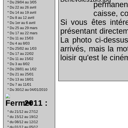
*
Du 29/04 au 3/05
permanen
*
Du 22 au 26 avril
caisse, co
*
Du 14 au 19 avril
*
Du 8 au 12 avril
Si vous êtes intér
*
Du 1er au 6 avril
*
Du 25 au 29 mars
présentant directe
*
Du 17 au 22 mars
La photo ci-dessus
*
Du 11 au 15/03
*
Du 4 au 8/03
arrivés, mais la mo
*
Du 25/02 au 1/03
*
Du 17 au 22/02
loisir qu'est le ciné
*
Du 11 au 15/02
*
Du 3 au 8/02
*
Du 28/01 au 1/02
*
Du 21 au 25/01
*
Du 13 au 18/01
*
Du 7 au 11/01
*
Du 30/12 au 04/01/2010
2011 :
*
du 21/12 au 27/12
*
du 15/12 au 19/12
*
du 08/12 au 12/12
*
du 01/12 au 05/12