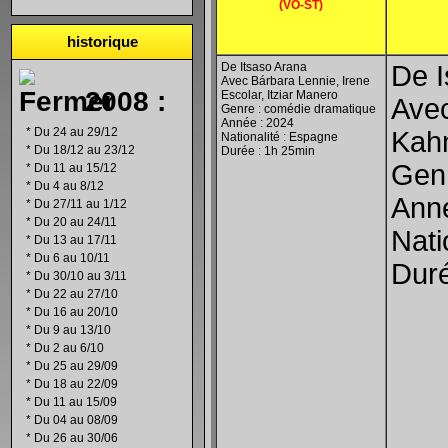
(VO-ST)
historique
De Itsaso Arana
De I
Avec Bárbara Lennie, Irene
2008 :
Escolar, Itziar Manero
Avec
Genre : comédie dramatique
Année : 2024
*
Du 24 au 29/12
Kah
Nationalité : Espagne
*
Du 18/12 au 23/12
Durée : 1h 25min
Genr
*
Du 11 au 15/12
*
Du 4 au 8/12
Anné
*
Du 27/11 au 1/12
*
Du 20 au 24/11
Nati
*
Du 13 au 17/11
*
Du 6 au 10/11
Duré
*
Du 30/10 au 3/11
*
Du 22 au 27/10
*
Du 16 au 20/10
*
Du 9 au 13/10
*
Du 2 au 6/10
*
Du 25 au 29/09
*
Du 18 au 22/09
*
Du 11 au 15/09
*
Du 04 au 08/09
*
Du 26 au 30/06