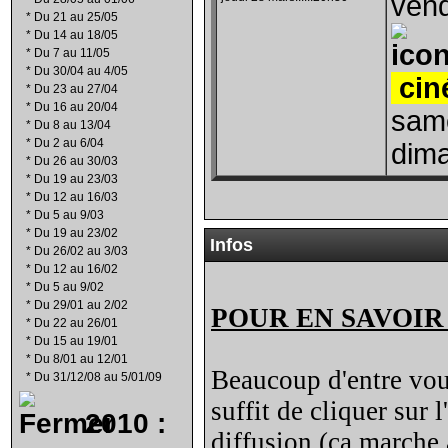
vend
*
Du 21 au 25/05
*
Du 14 au 18/05
*
Du 7 au 11/05
*
Du 30/04 au 4/05
ciné
*
Du 23 au 27/04
*
Du 16 au 20/04
same
*
Du 8 au 13/04
*
Du 2 au 6/04
dima
*
Du 26 au 30/03
*
Du 19 au 23/03
*
Du 12 au 16/03
*
Du 5 au 9/03
*
Du 19 au 23/02
Infos
*
Du 26/02 au 3/03
*
Du 12 au 16/02
*
Du 5 au 9/02
*
Du 29/01 au 2/02
POUR EN SAVOIR
*
Du 22 au 26/01
*
Du 15 au 19/01
*
Du 8/01 au 12/01
Beaucoup d'entre vous
*
Du 31/12/08 au 5/01/09
suffit de cliquer sur
2010 :
diffusion (ça marche a