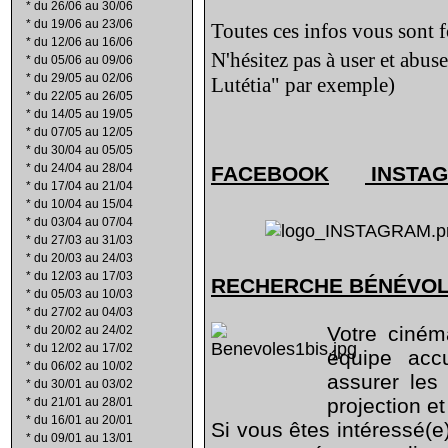
*
du 26/06 au 30/06
*
du 19/06 au 23/06
Toutes ces infos vous sont f
*
du 12/06 au 16/06
N'hésitez pas à user et abus
*
du 05/06 au 09/06
*
du 29/05 au 02/06
Lutétia" par exemple)
*
du 22/05 au 26/05
*
du 14/05 au 19/05
*
du 07/05 au 12/05
*
du 30/04 au 05/05
*
du 24/04 au 28/04
FACEBOOK
INSTA
*
du 17/04 au 21/04
*
du 10/04 au 15/04
*
du 03/04 au 07/04
*
du 27/03 au 31/03
*
du 20/03 au 24/03
*
du 12/03 au 17/03
RECHERCHE B
É
N
É
VO
*
du 05/03 au 10/03
*
du 27/02 au 04/03
Votre ciném
*
du 20/02 au 24/02
*
du 12/02 au 17/02
équipe acc
*
du 06/02 au 10/02
assurer les 
*
du 30/01 au 03/02
projection e
*
du 21/01 au 28/01
*
du 16/01 au 20/01
Si vous êtes intéressé(e
*
du 09/01 au 13/01