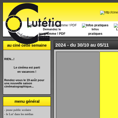
Accueil
Demandez le
Infos
L
programme ! PDF
pratiques
2024 -
du 30/10 au 05/11
au ciné cette semaine
RIEN...!
Le cinéma est parti
en vacances !
Rendez-vous le 19 août pour
une nouvelle saison
cinématographique...
menu général
- jeune public scolaire
- le Lut' dans les médias