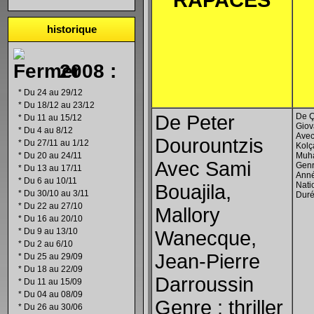
RAPACES
historique
2008 :
*
Du 24 au 29/12
*
Du 18/12 au 23/12
De Peter
De Ç
*
Du 11 au 15/12
Giov
*
Du 4 au 8/12
Avec
Dourountzis
*
Du 27/11 au 1/12
Kolç
*
Du 20 au 24/11
Muh
Avec Sami
Genr
*
Du 13 au 17/11
Anné
*
Du 6 au 10/11
Nati
Bouajila,
*
Du 30/10 au 3/11
Duré
*
Du 22 au 27/10
Mallory
*
Du 16 au 20/10
*
Du 9 au 13/10
Wanecque,
*
Du 2 au 6/10
Jean-Pierre
*
Du 25 au 29/09
*
Du 18 au 22/09
Darroussin
*
Du 11 au 15/09
*
Du 04 au 08/09
Genre : thriller
*
Du 26 au 30/06