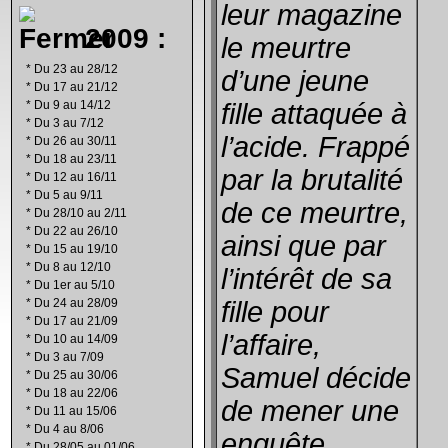
leur magazine
2009 :
le meurtre
*
Du 23 au 28/12
d’une jeune
*
Du 17 au 21/12
*
Du 9 au 14/12
fille attaquée à
*
Du 3 au 7/12
l’acide. Frappé
*
Du 26 au 30/11
*
Du 18 au 23/11
par la brutalité
*
Du 12 au 16/11
*
Du 5 au 9/11
de ce meurtre,
*
Du 28/10 au 2/11
*
Du 22 au 26/10
ainsi que par
*
Du 15 au 19/10
*
Du 8 au 12/10
l’intérêt de sa
*
Du 1er au 5/10
*
Du 24 au 28/09
fille pour
*
Du 17 au 21/09
l’affaire,
*
Du 10 au 14/09
*
Du 3 au 7/09
Samuel décide
*
Du 25 au 30/06
*
Du 18 au 22/06
de mener une
*
Du 11 au 15/06
*
Du 4 au 8/06
enquête
*
Du 28/05 au 01/06