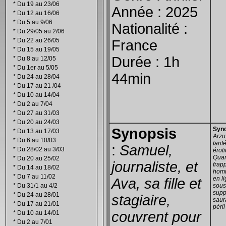
*
Du 19 au 23/06
Année : 2025
*
Du 12 au 16/06
*
Du 5 au 9/06
Nationalité :
*
Du 29/05 au 2/06
*
Du 22 au 26/05
France
*
Du 15 au 19/05
Durée : 1h
*
Du 8 au 12/05
*
Du 1er au 5/05
44min
*
Du 24 au 28/04
*
Du 17 au 21 /04
*
Du 10 au 14/04
*
Du 2 au 7/04
*
Du 27 au 31/03
*
Du 20 au 24/03
Synopsis
Syn
*
Du 13 au 17/03
Arzu
*
Du 6 au 10/03
tarif
:
Samuel,
*
Du 28/02 au 3/03
éroti
Quan
*
Du 20 au 25/02
journaliste, et
frap
*
Du 14 au 18/02
homm
*
Du 7 au 11/02
en l
Ava, sa fille et
*
Du 31/1 au 4/2
sous
supp
*
Du 24 au 28/01
stagiaire,
saura
*
Du 17 au 21/01
péril
couvrent pour
*
Du 10 au 14/01
*
Du 2 au 7/01