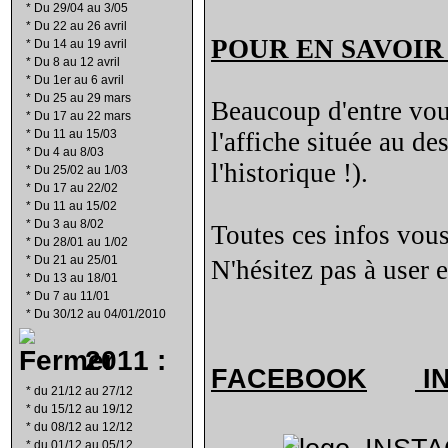
*
Du 29/04 au 3/05
*
Du 22 au 26 avril
POUR EN SAVOIR
*
Du 14 au 19 avril
*
Du 8 au 12 avril
*
Du 1er au 6 avril
*
Du 25 au 29 mars
Beaucoup d'entre vous 
*
Du 17 au 22 mars
*
Du 11 au 15/03
l'affiche située au d
*
Du 4 au 8/03
l'historique !).
*
Du 25/02 au 1/03
*
Du 17 au 22/02
*
Du 11 au 15/02
*
Du 3 au 8/02
Toutes ces infos vous
*
Du 28/01 au 1/02
*
Du 21 au 25/01
N'hésitez pas à user 
*
Du 13 au 18/01
*
Du 7 au 11/01
*
Du 30/12 au 04/01/2010
2011 :
FACEBOOK
I
*
du 21/12 au 27/12
*
du 15/12 au 19/12
*
du 08/12 au 12/12
*
du 01/12 au 05/12