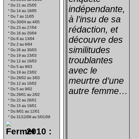
*
Du 21 au 25/05
indépendante,
*
Du 14 au 18/05
*
Du 7 au 11/05
à l’insu de sa
*
Du 30/04 au 4/05
rédaction, et
*
Du 23 au 27/04
*
Du 16 au 20/04
découvre des
*
Du 8 au 13/04
*
Du 2 au 6/04
similitudes
*
Du 26 au 30/03
*
Du 19 au 23/03
troublantes
*
Du 12 au 16/03
*
Du 5 au 9/03
avec le
*
Du 19 au 23/02
*
Du 26/02 au 3/03
meurtre d’une
*
Du 12 au 16/02
autre femme…
*
Du 5 au 9/02
*
Du 29/01 au 2/02
*
Du 22 au 26/01
*
Du 15 au 19/01
*
Du 8/01 au 12/01
*
Du 31/12/08 au 5/01/09
2010 :