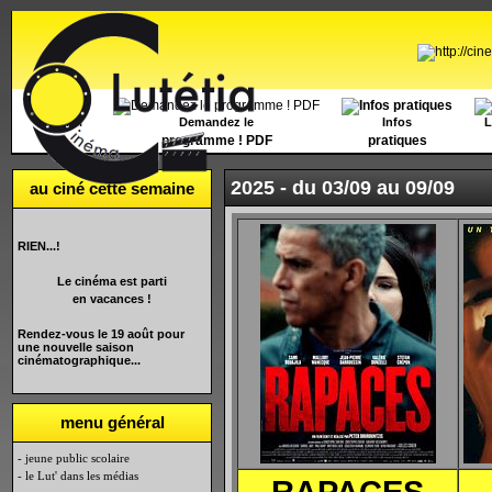
Accueil
Demandez le
Infos
L
programme ! PDF
pratiques
2025 -
du 03/09 au 09/09
au ciné cette semaine
RIEN...!
Le cinéma est parti
en vacances !
Rendez-vous le 19 août pour
une nouvelle saison
cinématographique...
menu général
- jeune public scolaire
- le Lut' dans les médias