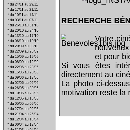
*
du 24/11 au 29/11
*
du 17/11 au 21/11
*
du 10/11 au 14/11
RECHERCHE B
É
*
du 03/11 au 07/11
*
du 26/10 au 31/10
*
du 20/10 au 24/10
*
du 13/10 au 17/10
Votre cin
*
du 06/10 au 10/10
nouveaux 
*
du 29/09 au 03/10
*
du 22/09 au 26/09
et pour bi
*
du 15/09 au 19/09
*
du 08/09 au 12/09
Si vous êtes inté
*
du 22/06 au 28/06
*
du 15/06 au 20/06
directement au cin
*
du 09/06 au 13/06
La photo ci-dessus
*
du 02/06 au 06/06
*
du 26/05 au 30/05
motivation reste la
*
du 19/05 au 23/05
*
du 12/05 au 16/05
*
du 05/05 au 09/05
*
du 27/04 au 02/05
*
du 21/04 au 25/04
*
du 12/04 au 18/04
*
du 06/04 au 12/04
*
du 31/03 au 04/04