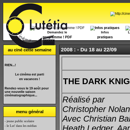
Accueil
Demandez le
Infos
L
programme ! PDF
pratiques
2008 : -
Du 18 au 22/09
au ciné cette semaine
RIEN...!
Le cinéma est parti
THE DARK KNI
en vacances !
Rendez-vous le 19 août pour
une nouvelle saison
cinématographique...
Réalisé par
Christopher Nolan
menu général
Avec Christian Ba
- jeune public scolaire
Heath Ledger, Aa
- le Lut' dans les médias