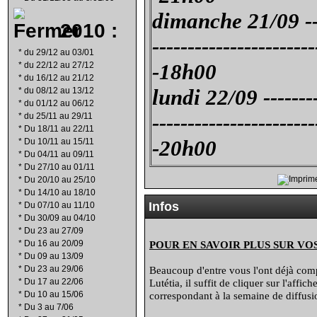
dimanche 21/09 --
2010 :
-----------------------
*
du 29/12 au 03/01
-18h00
*
du 22/12 au 27/12
*
du 16/12 au 21/12
lundi 22/09 --------
*
du 08/12 au 13/12
*
du 01/12 au 06/12
-----------------------
*
du 25/11 au 29/11
*
Du 18/11 au 22/11
-20h00
*
Du 10/11 au 15/11
*
Du 04/11 au 09/11
*
Du 27/10 au 01/11
*
Du 20/10 au 25/10
*
Du 14/10 au 18/10
Infos
*
Du 07/10 au 11/10
*
Du 30/09 au 04/10
*
Du 23 au 27/09
*
Du 16 au 20/09
POUR EN SAVOIR PLUS SUR VO
*
Du 09 au 13/09
*
Du 23 au 29/06
Beaucoup d'entre vous l'ont déjà compr
*
Du 17 au 22/06
Lutétia, il suffit de cliquer sur l'affi
*
Du 10 au 15/06
correspondant à la semaine de diffusio
*
Du 3 au 7/06