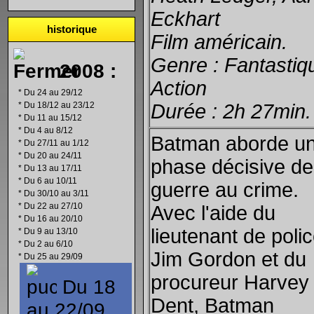
Eckhart
historique
Film américain.
Genre : Fantastiq
2008 :
Action
*
Du 24 au 29/12
*
Du 18/12 au 23/12
Durée : 2h 27min.
*
Du 11 au 15/12
*
Du 4 au 8/12
Batman aborde u
*
Du 27/11 au 1/12
*
Du 20 au 24/11
phase décisive de
*
Du 13 au 17/11
*
Du 6 au 10/11
guerre au crime.
*
Du 30/10 au 3/11
*
Du 22 au 27/10
Avec l'aide du
*
Du 16 au 20/10
lieutenant de poli
*
Du 9 au 13/10
*
Du 2 au 6/10
Jim Gordon et du
*
Du 25 au 29/09
procureur Harvey
Du 18
Dent, Batman
au 22/09