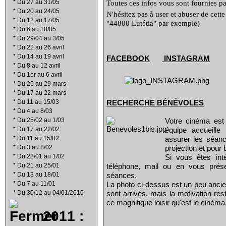
*
Du 27 au 31/05
Toutes ces infos vous sont fournies par
*
Du 20 au 24/05
N'hésitez pas à user et abuser de cett
*
Du 12 au 17/05
"44800 Lutétia" par exemple)
*
Du 6 au 10/05
*
Du 29/04 au 3/05
*
Du 22 au 26 avril
*
Du 14 au 19 avril
FACEBOOK
INSTAGRAM
*
Du 8 au 12 avril
*
Du 1er au 6 avril
*
Du 25 au 29 mars
*
Du 17 au 22 mars
*
Du 11 au 15/03
RECHERCHE B
É
N
É
VOLES
*
Du 4 au 8/03
*
Du 25/02 au 1/03
Votre cinéma est
*
Du 17 au 22/02
équipe accueill
*
Du 11 au 15/02
assurer les séanc
*
Du 3 au 8/02
projection et pour 
*
Du 28/01 au 1/02
Si vous êtes int
*
Du 21 au 25/01
téléphone, mail ou en vous prés
*
Du 13 au 18/01
séances.
*
Du 7 au 11/01
La photo ci-dessus est un peu ancie
*
Du 30/12 au 04/01/2010
sont arrivés, mais la motivation re
ce magnifique loisir qu'est le cinéma
2011 :