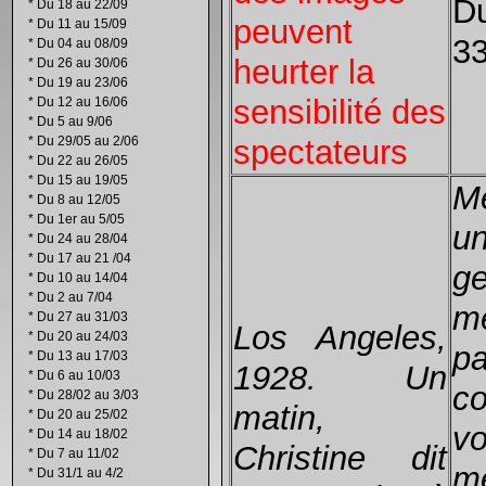
Du
*
Du 18 au 22/09
peuvent
*
Du 11 au 15/09
33
*
Du 04 au 08/09
heurter la
*
Du 26 au 30/06
*
Du 19 au 23/06
sensibilité des
*
Du 12 au 16/06
*
Du 5 au 9/06
spectateurs
*
Du 29/05 au 2/06
*
Du 22 au 26/05
*
Du 15 au 19/05
M
*
Du 8 au 12/05
*
Du 1er au 5/05
un
*
Du 24 au 28/04
*
Du 17 au 21 /04
ge
*
Du 10 au 14/04
*
Du 2 au 7/04
m
*
Du 27 au 31/03
Los Angeles,
*
Du 20 au 24/03
p
*
Du 13 au 17/03
1928. Un
*
Du 6 au 10/03
c
*
Du 28/02 au 3/03
matin,
*
Du 20 au 25/02
v
*
Du 14 au 18/02
Christine dit
*
Du 7 au 11/02
m
*
Du 31/1 au 4/2