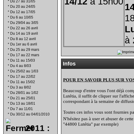
14/12
à 15h00
*
Du 27 au 31/05
14
*
Du 20 au 24/05
*
Du 12 au 17/05
1
*
Du 6 au 10/05
*
Du 29/04 au 3/05
L
*
Du 22 au 26 avril
*
Du 14 au 19 avril
à
*
Du 8 au 12 avril
*
Du 1er au 6 avril
*
Du 25 au 29 mars
*
Du 17 au 22 mars
*
Du 11 au 15/03
Infos
*
Du 4 au 8/03
*
Du 25/02 au 1/03
*
Du 17 au 22/02
POUR EN SAVOIR PLUS SUR VO
*
Du 11 au 15/02
*
Du 3 au 8/02
Beaucoup d'entre vous l'ont déjà compr
*
Du 28/01 au 1/02
Lutétia, il suffit de cliquer sur l'affi
*
Du 21 au 25/01
correspondant à la semaine de diffusio
*
Du 13 au 18/01
*
Du 7 au 11/01
Toutes ces infos vous sont fournies par
*
Du 30/12 au 04/01/2010
N'hésitez pas à user et abuser de cett
"44800 Lutétia" par exemple)
2011 :