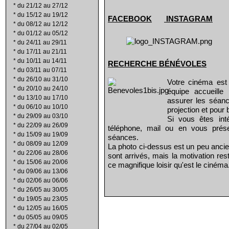
*
du 21/12 au 27/12
*
du 15/12 au 19/12
FACEBOOK
INSTAGRAM
*
du 08/12 au 12/12
*
du 01/12 au 05/12
*
du 24/11 au 29/11
*
du 17/11 au 21/11
*
du 10/11 au 14/11
RECHERCHE B
É
N
É
VOLES
*
du 03/11 au 07/11
*
du 26/10 au 31/10
Votre cinéma est
*
du 20/10 au 24/10
équipe accueill
*
du 13/10 au 17/10
assurer les séanc
*
du 06/10 au 10/10
projection et pour 
*
du 29/09 au 03/10
Si vous êtes int
*
du 22/09 au 26/09
téléphone, mail ou en vous prés
*
du 15/09 au 19/09
séances.
*
du 08/09 au 12/09
La photo ci-dessus est un peu ancie
*
du 22/06 au 28/06
sont arrivés, mais la motivation re
*
du 15/06 au 20/06
ce magnifique loisir qu'est le cinéma
*
du 09/06 au 13/06
*
du 02/06 au 06/06
*
du 26/05 au 30/05
*
du 19/05 au 23/05
*
du 12/05 au 16/05
*
du 05/05 au 09/05
*
du 27/04 au 02/05