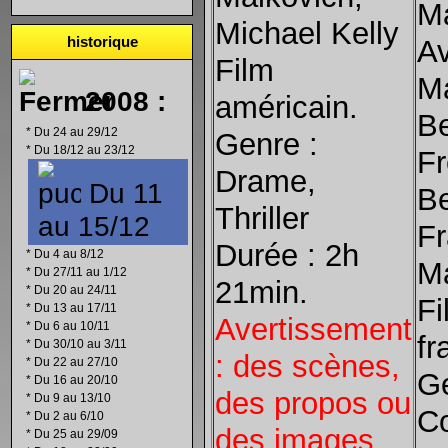
M
Michael Kelly
historique
A
Film
Ma
2008 :
américain.
Be
*
Du 24 au 29/12
Genre :
*
Du 18/12 au 23/12
Fr
Drame,
Du 11
Be
Thriller
au 15/12
Fr
Durée : 2h
*
Du 4 au 8/12
Ma
*
Du 27/11 au 1/12
21min.
*
Du 20 au 24/11
Fi
*
Du 13 au 17/11
Avertissement
*
Du 6 au 10/11
fr
*
Du 30/10 au 3/11
: des scènes,
*
Du 22 au 27/10
Ge
*
Du 16 au 20/10
des propos ou
*
Du 9 au 13/10
C
*
Du 2 au 6/10
des images
*
Du 25 au 29/09