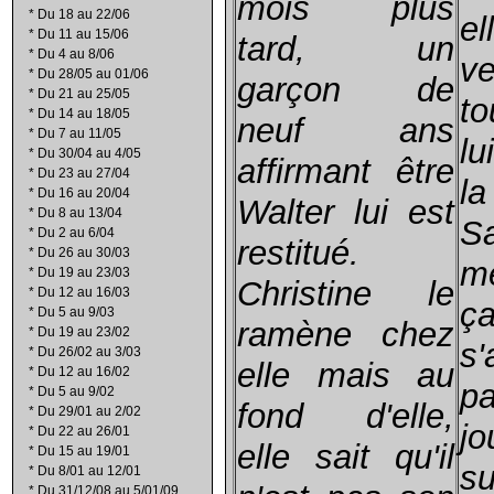
mois plus
*
Du 18 au 22/06
e
*
Du 11 au 15/06
tard, un
*
Du 4 au 8/06
v
*
Du 28/05 au 01/06
garçon de
*
Du 21 au 25/05
to
*
Du 14 au 18/05
neuf ans
*
Du 7 au 11/05
lu
*
Du 30/04 au 4/05
affirmant être
*
Du 23 au 27/04
la
*
Du 16 au 20/04
Walter lui est
*
Du 8 au 13/04
S
*
Du 2 au 6/04
restitué.
*
Du 26 au 30/03
m
*
Du 19 au 23/03
Christine le
*
Du 12 au 16/03
*
Du 5 au 9/03
ramène chez
*
Du 19 au 23/02
s'
*
Du 26/02 au 3/03
elle mais au
*
Du 12 au 16/02
p
*
Du 5 au 9/02
fond d'elle,
*
Du 29/01 au 2/02
jo
*
Du 22 au 26/01
elle sait qu'il
*
Du 15 au 19/01
su
*
Du 8/01 au 12/01
*
Du 31/12/08 au 5/01/09