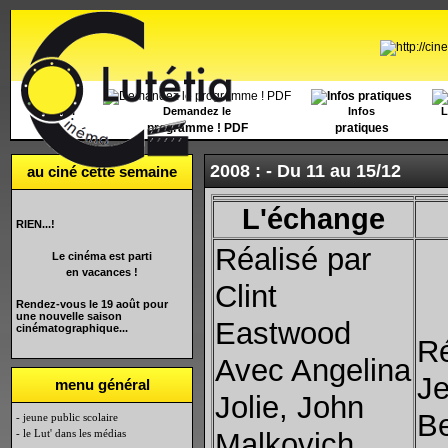
Accueil
Demandez le
Infos
L
programme ! PDF
pratiques
2008 : -
Du 11 au 15/12
au ciné cette semaine
L'échange
RIEN...!
Réalisé par
Le cinéma est parti
en vacances !
Clint
Rendez-vous le 19 août pour
une nouvelle saison
Eastwood
cinématographique...
Ré
Avec Angelina
Je
menu général
Jolie, John
Be
- jeune public scolaire
Malkovich,
- le Lut' dans les médias