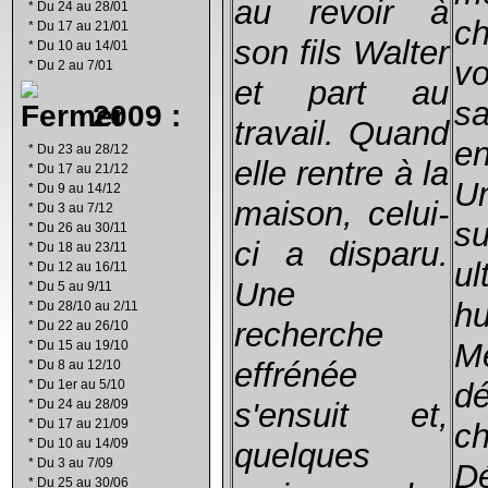
au revoir à
*
Du 24 au 28/01
c
*
Du 17 au 21/01
son fils Walter
*
Du 10 au 14/01
v
*
Du 2 au 7/01
et part au
sa
2009 :
travail. Quand
en
*
Du 23 au 28/12
elle rentre à la
*
Du 17 au 21/12
U
*
Du 9 au 14/12
maison, celui-
*
Du 3 au 7/12
s
*
Du 26 au 30/11
ci a disparu.
*
Du 18 au 23/11
ul
*
Du 12 au 16/11
Une
*
Du 5 au 9/11
hu
*
Du 28/10 au 2/11
recherche
*
Du 22 au 26/10
Mé
*
Du 15 au 19/10
effrénée
*
Du 8 au 12/10
d
*
Du 1er au 5/10
s'ensuit et,
*
Du 24 au 28/09
*
Du 17 au 21/09
ch
*
Du 10 au 14/09
quelques
*
Du 3 au 7/09
D
*
Du 25 au 30/06