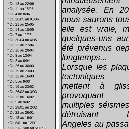
minutieusement
*
Du 18 au 22/06
analysée. En 20
*
Du 11 au 15/06
*
Du 4 au 8/06
nous saurons tous
*
Du 28/05 au 01/06
*
Du 21 au 25/05
elle est vraie, m
*
Du 14 au 18/05
*
Du 7 au 11/05
quelques-uns aur
*
Du 30/04 au 4/05
*
Du 23 au 27/04
été prévenus dep
*
Du 16 au 20/04
longtemps...
*
Du 8 au 13/04
*
Du 2 au 6/04
Lorsque les plaq
*
Du 26 au 30/03
*
Du 19 au 23/03
tectoniques
*
Du 12 au 16/03
*
Du 5 au 9/03
mettent à gliss
*
Du 19 au 23/02
*
Du 26/02 au 3/03
provoquant 
*
Du 12 au 16/02
*
Du 5 au 9/02
multiples séismes
*
Du 29/01 au 2/02
détruisant 
*
Du 22 au 26/01
*
Du 15 au 19/01
Angeles au passa
*
Du 8/01 au 12/01
*
Du 31/12/08 au 5/01/09