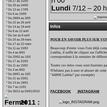
h 00
*
Du 27 au 31/05
*
Du 20 au 24/05
Lundi
7/12 – 20 h
*
Du 12 au 17/05
*
Du 6 au 10/05
*
Du 29/04 au 3/05
*
Du 22 au 26 avril
Infos
*
Du 14 au 19 avril
*
Du 8 au 12 avril
*
Du 1er au 6 avril
POUR EN SAVOIR PLUS SUR VO
*
Du 25 au 29 mars
*
Du 17 au 22 mars
Beaucoup d'entre vous l'ont déjà compr
*
Du 11 au 15/03
Lutétia, il suffit de cliquer sur l'affi
*
Du 4 au 8/03
correspondant à la semaine de diffusio
*
Du 25/02 au 1/03
*
Du 17 au 22/02
Toutes ces infos vous sont fournies par
*
Du 11 au 15/02
*
Du 3 au 8/02
N'hésitez pas à user et abuser de cett
*
Du 28/01 au 1/02
"44800 Lutétia" par exemple)
*
Du 21 au 25/01
*
Du 13 au 18/01
*
Du 7 au 11/01
FACEBOOK
INSTAGRAM
*
Du 30/12 au 04/01/2010
2011 :