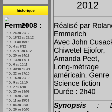
2012
historique
2008 :
Réalisé par Rolan
Emmerich
*
Du 24 au 29/12
*
Du 18/12 au 23/12
Avec John Cusac
*
Du 11 au 15/12
*
Du 4 au 8/12
Chiwetel Ejiofor,
*
Du 27/11 au 1/12
*
Du 20 au 24/11
Amanda Peet,
*
Du 13 au 17/11
*
Du 6 au 10/11
Long-métrage
*
Du 30/10 au 3/11
américain. Genre 
*
Du 22 au 27/10
*
Du 16 au 20/10
Science fiction
*
Du 9 au 13/10
*
Du 2 au 6/10
Durée : 2h40
*
Du 25 au 29/09
*
Du 18 au 22/09
*
Du 11 au 15/09
Synopsis
: L
*
Du 04 au 08/09
*
Du 26 au 30/06