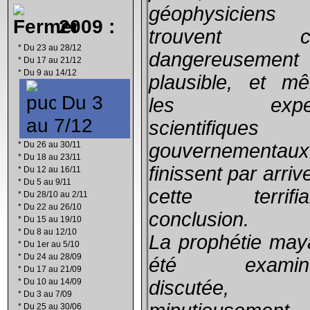
géophysiciens
2009 :
trouvent ce
*
Du 23 au 28/12
dangereusement
*
Du 17 au 21/12
*
Du 9 au 14/12
plausible, et m
Du 3
les exper
au 7/12
scientifiques
*
Du 26 au 30/11
gouvernementaux
*
Du 18 au 23/11
finissent par arriv
*
Du 12 au 16/11
*
Du 5 au 9/11
cette terrifia
*
Du 28/10 au 2/11
*
Du 22 au 26/10
conclusion.
*
Du 15 au 19/10
*
Du 8 au 12/10
La prophétie may
*
Du 1er au 5/10
*
Du 24 au 28/09
été examiné
*
Du 17 au 21/09
*
Du 10 au 14/09
discutée,
*
Du 3 au 7/09
*
Du 25 au 30/06