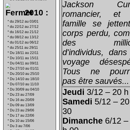
Jackson Curt
2010 :
romancier, et
famille se jetten
*
du 29/12 au 03/01
*
du 22/12 au 27/12
corps perdu, co
*
du 16/12 au 21/12
*
du 08/12 au 13/12
des millio
*
du 01/12 au 06/12
*
du 25/11 au 29/11
d'individus, dans
*
Du 18/11 au 22/11
*
Du 10/11 au 15/11
voyage désespé
*
Du 04/11 au 09/11
*
Du 27/10 au 01/11
Tous ne pourr
*
Du 20/10 au 25/10
pas être sauvés...
*
Du 14/10 au 18/10
*
Du 07/10 au 11/10
*
Du 30/09 au 04/10
Jeudi
3/12 – 20 h
*
Du 23 au 27/09
Samedi
5/12 – 20
*
Du 16 au 20/09
*
Du 09 au 13/09
30
*
Du 23 au 29/06
*
Du 17 au 22/06
Dimanche
6/12 –
*
Du 10 au 15/06
*
Du 3 au 7/06