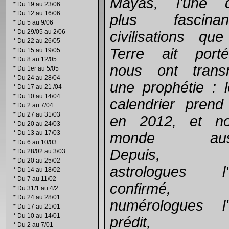
Mayas, l'une 
*
Du 19 au 23/06
*
Du 12 au 16/06
plus fascinan
*
Du 5 au 9/06
*
Du 29/05 au 2/06
civilisations que
*
Du 22 au 26/05
Terre ait porté
*
Du 15 au 19/05
*
Du 8 au 12/05
nous ont trans
*
Du 1er au 5/05
*
Du 24 au 28/04
une prophétie : l
*
Du 17 au 21 /04
*
Du 10 au 14/04
calendrier prend 
*
Du 2 au 7/04
*
Du 27 au 31/03
en 2012, et no
*
Du 20 au 24/03
*
Du 13 au 17/03
monde auss
*
Du 6 au 10/03
Depuis, l
*
Du 28/02 au 3/03
*
Du 20 au 25/02
astrologues l'
*
Du 14 au 18/02
*
Du 7 au 11/02
confirmé, l
*
Du 31/1 au 4/2
*
Du 24 au 28/01
numérologues l'
*
Du 17 au 21/01
*
Du 10 au 14/01
prédit, l
*
Du 2 au 7/01