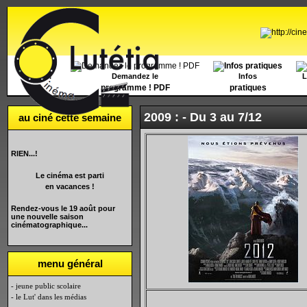
Accueil
Demandez le
Infos
L
programme ! PDF
pratiques
2009 : -
Du 3 au 7/12
au ciné cette semaine
RIEN...!
Le cinéma est parti
en vacances !
Rendez-vous le 19 août pour
une nouvelle saison
cinématographique...
menu général
- jeune public scolaire
- le Lut' dans les médias