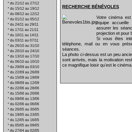
*
du 21/12 au 27/12
RECHERCHE B
É
N
É
VOLES
*
du 15/12 au 19/12
*
du 08/12 au 12/12
Votre cinéma est
*
du 01/12 au 05/12
équipe accueill
*
du 24/11 au 29/11
assurer les séanc
*
du 17/11 au 21/11
projection et pour 
*
du 10/11 au 14/11
Si vous êtes int
*
du 03/11 au 07/11
téléphone, mail ou en vous prés
*
du 26/10 au 31/10
séances.
*
du 20/10 au 24/10
La photo ci-dessus est un peu ancie
*
du 13/10 au 17/10
sont arrivés, mais la motivation re
*
du 06/10 au 10/10
ce magnifique loisir qu'est le cinéma
*
du 29/09 au 03/10
*
du 22/09 au 26/09
*
du 15/09 au 19/09
*
du 08/09 au 12/09
*
du 22/06 au 28/06
*
du 15/06 au 20/06
*
du 09/06 au 13/06
*
du 02/06 au 06/06
*
du 26/05 au 30/05
*
du 19/05 au 23/05
*
du 12/05 au 16/05
*
du 05/05 au 09/05
*
du 27/04 au 02/05