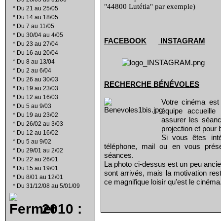
"44800 Lutétia" par exemple)
*
Du 21 au 25/05
*
Du 14 au 18/05
*
Du 7 au 11/05
*
Du 30/04 au 4/05
FACEBOOK
INSTAGRAM
*
Du 23 au 27/04
*
Du 16 au 20/04
*
Du 8 au 13/04
*
Du 2 au 6/04
*
Du 26 au 30/03
RECHERCHE B
É
N
É
VOLES
*
Du 19 au 23/03
*
Du 12 au 16/03
Votre cinéma est
*
Du 5 au 9/03
équipe accueill
*
Du 19 au 23/02
assurer les séanc
*
Du 26/02 au 3/03
projection et pour 
*
Du 12 au 16/02
Si vous êtes int
*
Du 5 au 9/02
téléphone, mail ou en vous prés
*
Du 29/01 au 2/02
séances.
*
Du 22 au 26/01
La photo ci-dessus est un peu ancie
*
Du 15 au 19/01
sont arrivés, mais la motivation re
*
Du 8/01 au 12/01
ce magnifique loisir qu'est le cinéma
*
Du 31/12/08 au 5/01/09
2010 :