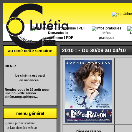
Accueil
Demandez le
Infos
L
programme ! PDF
pratiques
2010 : -
Du 30/09 au 04/10
au ciné cette semaine
RIEN...!
Le cinéma est parti
en vacances !
Rendez-vous le 19 août pour
une nouvelle saison
cinématographique...
menu général
- jeune public scolaire
- le Lut' dans les médias
l'âge de raison