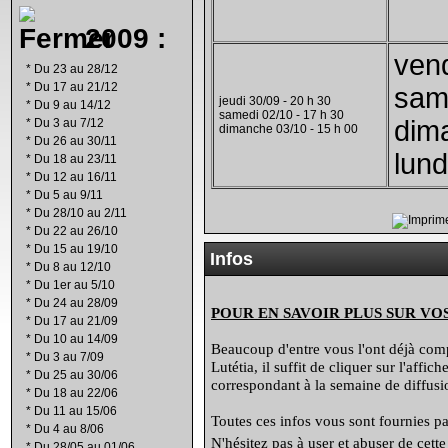
2009 :
vend
*
Du 23 au 28/12
*
Du 17 au 21/12
same
jeudi 30/09 - 20 h 30
*
Du 9 au 14/12
samedi 02/10 - 17 h 30
dim
*
Du 3 au 7/12
dimanche 03/10 - 15 h 00
*
Du 26 au 30/11
lund
*
Du 18 au 23/11
*
Du 12 au 16/11
*
Du 5 au 9/11
*
Du 28/10 au 2/11
*
Du 22 au 26/10
*
Du 15 au 19/10
Infos
*
Du 8 au 12/10
*
Du 1er au 5/10
*
Du 24 au 28/09
POUR EN SAVOIR PLUS SUR VO
*
Du 17 au 21/09
*
Du 10 au 14/09
Beaucoup d'entre vous l'ont déjà compr
*
Du 3 au 7/09
Lutétia, il suffit de cliquer sur l'affi
*
Du 25 au 30/06
correspondant à la semaine de diffusio
*
Du 18 au 22/06
*
Du 11 au 15/06
Toutes ces infos vous sont fournies par
*
Du 4 au 8/06
N'hésitez pas à user et abuser de cett
*
Du 28/05 au 01/06