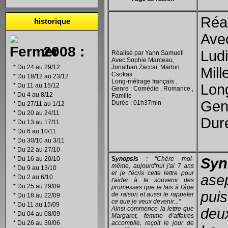
Réal
historique
Avec
2008 :
Ludi
Réalisé par Yann Samuell
Avec Sophie Marceau,
*
Du 24 au 29/12
Jonathan Zaccaï, Marton
Mill
Csokas
*
Du 18/12 au 23/12
Long-métrage français .
Long
*
Du 11 au 15/12
Genre : Comédie , Romance ,
*
Du 4 au 8/12
Famille
Genr
Durée : 01h37min
*
Du 27/11 au 1/12
*
Du 20 au 24/11
Dur
*
Du 13 au 17/11
*
Du 6 au 10/11
*
Du 30/10 au 3/11
*
Du 22 au 27/10
*
Du 16 au 20/10
S
ynopsis
: "Chère moi-
Syn
même, aujourd'hui j'ai 7 ans
*
Du 9 au 13/10
et je t'écris cette lettre pour
ase
*
Du 2 au 6/10
t'aider à te souvenir des
*
Du 25 au 29/09
promesses que je fais à l'âge
pui
de raison et aussi te rappeler
*
Du 18 au 22/09
ce que je veux devenir..."
*
Du 11 au 15/09
Ainsi commence la lettre que
deu
*
Du 04 au 08/09
Margaret, femme d’affaires
*
Du 26 au 30/06
accomplie, reçoit le jour de