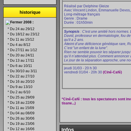
Réalisé par Delphine Gleize
Avec Vincent Lindon, Emmanuelle Devos, 
historique
Long-métrage français
Genre : Drame
2008 :
Durée : 01h50min
*
Du 24 au 29/12
Synopsis
: C'est une amitié hors normes. 
*
Du 18/12 au 23/12
David, professeur en dermatologie, fou de 
*
Du 11 au 15/12
qu'il a 2 ans.
Atteint d’une déficience génétique rare, Ro
*
Du 4 au 8/12
C’est "un enfant de la lune".
*
Du 27/11 au 1/12
Rien ne semble pouvoir les séparer jusqu’
*
Du 20 au 24/11
qu’il n’attendait plus. Comment annoncer
Le jour de la séparation approche, une nou
*
Du 13 au 17/11
*
Du 6 au 10/11
jeudi 31/03 - 20 h 30
*
Du 30/10 au 3/11
vendredi 01/04 - 20h 30
(Ciné-Café)
*
Du 22 au 27/10
*
Du 16 au 20/10
*
Du 9 au 13/10
*
Du 2 au 6/10
*
Du 25 au 29/09
*Ciné-Café : tous les spectateurs sont inv
*
Du 18 au 22/09
tisane...)
*
Du 11 au 15/09
*
Du 04 au 08/09
*
Du 26 au 30/06
*
Du 19 au 23/06
*
Du 12 au 16/06
Infos