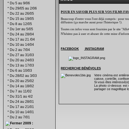
*
Du 5 au 9/06
*
Du 29/05 au 2/06
POUR EN SAVOIR PLUS SUR VOS FILMS FA
*
Du 22 au 26/05
*
Du 15 au 19/05
Beaucoup d'entre vous l'ont déjà compris : pour tout 
diffusion (ça marche aussi pour l'historique !).
*
Du 8 au 12/05
*
Du 1er au 5/05
Toutes ces infos vous sont fournies par le site "Allo
N'hésitez pas à user et abuser de cette mine d'info
*
Du 24 au 28/04
*
Du 17 au 21 /04
*
Du 10 au 14/04
FACEBOOK
INSTAGRAM
*
Du 2 au 7/04
*
Du 27 au 31/03
*
Du 20 au 24/03
*
Du 13 au 17/03
RECHERCHE B
É
N
É
VOLES
*
Du 6 au 10/03
Votre cinéma est entiè
*
Du 28/02 au 3/03
caisse, contrôle, confiser
*
Du 20 au 25/02
Si vous êtes intéressé(e
La photo ci-dessus est 
*
Du 14 au 18/02
partager ce magnifique lo
*
Du 7 au 11/02
*
Du 31/1 au 4/2
*
Du 24 au 28/01
*
Du 17 au 21/01
*
Du 10 au 14/01
*
Du 2 au 7/01
2009 :