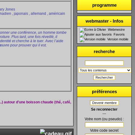
programme
ary Jones
nadien , japonais , allemand , américain
webmaster - Infos
Webmestre
ur donner une conférence, un homme tombe
Favoris
ture. Plus tard, une fois réveillé, il
Version mobile
ntité et cherche à le tuer. Avec l’aide
œuvre pour prouver qui il est.
recherche
Rechercher
préférences
..) autour d'une boisson chaude (thé, café,
Devenir membre
Se reconnecter
---
Votre nom (ou pseudo) :
Votre code secret