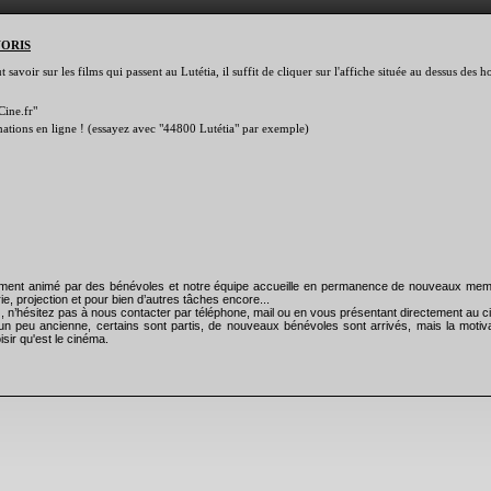
VORIS
savoir sur les films qui passent au Lutétia, il suffit de cliquer sur l'affiche située au dessus des
Cine.fr"
rmations en ligne ! (essayez avec "44800 Lutétia" par exemple)
rement animé par des bénévoles et notre équipe accueille en permanence de nouveaux mem
ie, projection et pour bien d’autres tâches encore...
), n’hésitez pas à nous contacter par téléphone, mail ou en vous présentant directement au
un peu ancienne, certains sont partis, de nouveaux bénévoles sont arrivés, mais la motiva
isir qu'est le cinéma.