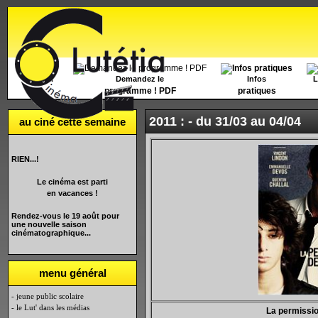
Accueil
Demandez le
Infos
L
programme ! PDF
pratiques
2011 : -
du 31/03 au 04/04
au ciné cette semaine
RIEN...!
Le cinéma est parti
en vacances !
Rendez-vous le 19 août pour
une nouvelle saison
cinématographique...
menu général
- jeune public scolaire
- le Lut' dans les médias
La permissio