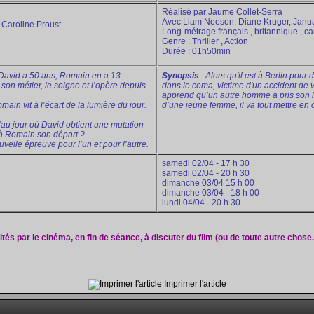
Réalisé par Jaume Collet-Serra
Avec Liam Neeson, Diane Kruger, Janu
Caroline Proust
Long-métrage français , britannique , ca
Genre : Thriller , Action
Durée : 01h50min
David a 50 ans, Romain en a 13...
Synopsis
: Alors qu'il est à Berlin po
son métier, le soigne et l’opère depuis
dans le coma, victime d'un accident de voi
apprend qu’un autre homme a pris son ide
main vit à l’écart de la lumière du jour.
d’une jeune femme, il va tout mettre en 
au jour où David obtient une mutation
 à Romain son départ ?
velle épreuve pour l’un et pour l’autre.
samedi 02/04 - 17 h 30
samedi 02/04 - 20 h 30
dimanche 03/04 15 h 00
dimanche 03/04 - 18 h 00
lundi 04/04 - 20 h 30
ités par le cinéma, en fin de séance, à discuter du film (ou de toute autre chose.
Imprimer l'article