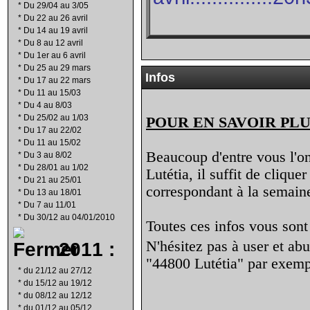
*
Du 29/04 au 3/05
*
Du 22 au 26 avril
*
Du 14 au 19 avril
*
Du 8 au 12 avril
*
Du 1er au 6 avril
*
Du 25 au 29 mars
Infos
*
Du 17 au 22 mars
*
Du 11 au 15/03
*
Du 4 au 8/03
*
Du 25/02 au 1/03
POUR EN SAVOIR PLU
*
Du 17 au 22/02
*
Du 11 au 15/02
Beaucoup d'entre vous l'ont
*
Du 3 au 8/02
*
Du 28/01 au 1/02
Lutétia, il suffit de clique
*
Du 21 au 25/01
correspondant à la semaine
*
Du 13 au 18/01
*
Du 7 au 11/01
*
Du 30/12 au 04/01/2010
Toutes ces infos vous sont 
2011 :
N'hésitez pas à user et ab
"44800 Lutétia" par exemp
*
du 21/12 au 27/12
*
du 15/12 au 19/12
*
du 08/12 au 12/12
*
du 01/12 au 05/12