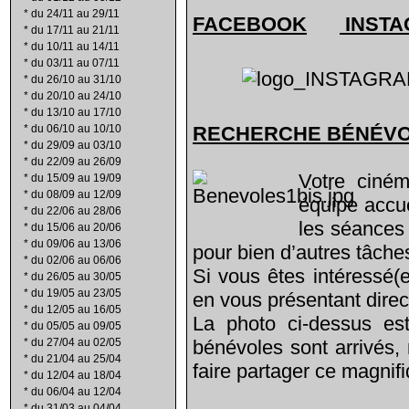
*
du 24/11 au 29/11
FACEBOOK
INST
*
du 17/11 au 21/11
*
du 10/11 au 14/11
*
du 03/11 au 07/11
*
du 26/10 au 31/10
*
du 20/10 au 24/10
*
du 13/10 au 17/10
*
du 06/10 au 10/10
RECHERCHE B
É
N
É
V
*
du 29/09 au 03/10
*
du 22/09 au 26/09
Votre ciné
*
du 15/09 au 19/09
*
du 08/09 au 12/09
équipe accu
*
du 22/06 au 28/06
les séances 
*
du 15/06 au 20/06
*
du 09/06 au 13/06
pour bien d’autres tâche
*
du 02/06 au 06/06
Si vous êtes intéressé(e
*
du 26/05 au 30/05
*
du 19/05 au 23/05
en vous présentant dire
*
du 12/05 au 16/05
La photo ci-dessus es
*
du 05/05 au 09/05
*
du 27/04 au 02/05
bénévoles sont arrivés,
*
du 21/04 au 25/04
faire partager ce magnifi
*
du 12/04 au 18/04
*
du 06/04 au 12/04
*
du 31/03 au 04/04