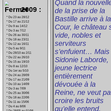
Quand la nouvell
2009 :
de la prise de la
Bastille arrive à la
*
Du 23 au 28/12
*
Du 17 au 21/12
Cour, le château 
*
Du 9 au 14/12
*
Du 3 au 7/12
vide, nobles et
*
Du 26 au 30/11
*
Du 18 au 23/11
serviteurs
*
Du 12 au 16/11
*
Du 5 au 9/11
s’enfuient… Mais
*
Du 28/10 au 2/11
*
Du 22 au 26/10
Sidonie Laborde,
*
Du 15 au 19/10
jeune lectrice
*
Du 8 au 12/10
*
Du 1er au 5/10
entièrement
*
Du 24 au 28/09
*
Du 17 au 21/09
dévouée à la
*
Du 10 au 14/09
*
Du 3 au 7/09
Reine, ne veut p
*
Du 25 au 30/06
*
Du 18 au 22/06
croire les bruits
*
Du 11 au 15/06
*
Du 4 au 8/06
qu’elle entend.
*
Du 28/05 au 01/06