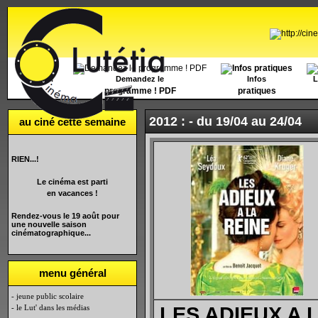
Accueil
Demandez le
Infos
L
programme ! PDF
pratiques
2012 : -
du 19/04 au 24/04
au ciné cette semaine
RIEN...!
Le cinéma est parti
en vacances !
Rendez-vous le 19 août pour
une nouvelle saison
cinématographique...
menu général
- jeune public scolaire
- le Lut' dans les médias
LES ADIEUX A 