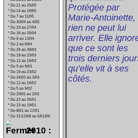
Protégée par
*
Du 21 au 25/05
*
Du 14 au 18/05
Marie-Antoinette,
*
Du 7 au 11/05
*
Du 30/04 au 4/05
rien ne peut lui
*
Du 23 au 27/04
*
Du 16 au 20/04
arriver. Elle ignor
*
Du 8 au 13/04
*
Du 2 au 6/04
que ce sont les
*
Du 26 au 30/03
*
Du 19 au 23/03
trois derniers jou
*
Du 12 au 16/03
qu’elle vit à ses
*
Du 5 au 9/03
*
Du 19 au 23/02
côtés.
*
Du 26/02 au 3/03
*
Du 12 au 16/02
*
Du 5 au 9/02
*
Du 29/01 au 2/02
*
Du 22 au 26/01
*
Du 15 au 19/01
*
Du 8/01 au 12/01
*
Du 31/12/08 au 5/01/09
2010 :