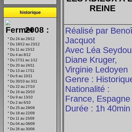
REINE
historique
2008 :
Réalisé par Benoî
Jacquot
*
Du 24 au 29/12
*
Du 18/12 au 23/12
Avec Léa Seydou
*
Du 11 au 15/12
*
Du 4 au 8/12
Diane Kruger,
*
Du 27/11 au 1/12
*
Du 20 au 24/11
Virginie Ledoyen
*
Du 13 au 17/11
*
Du 6 au 10/11
Genre : Historiqu
*
Du 30/10 au 3/11
Nationalité :
*
Du 22 au 27/10
*
Du 16 au 20/10
France, Espagne
*
Du 9 au 13/10
*
Du 2 au 6/10
Durée : 1h 40min
*
Du 25 au 29/09
*
Du 18 au 22/09
*
Du 11 au 15/09
*
Du 04 au 08/09
*
Du 26 au 30/06