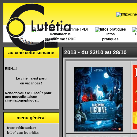
Accueil
Demandez le
Infos
L
programme ! PDF
pratiques
2013 -
du 23/10 au 28/10
au ciné cette semaine
RIEN...!
Le cinéma est parti
en vacances !
Rendez-vous le 19 août pour
une nouvelle saison
cinématographique...
menu général
- jeune public scolaire
- le Lut' dans les médias