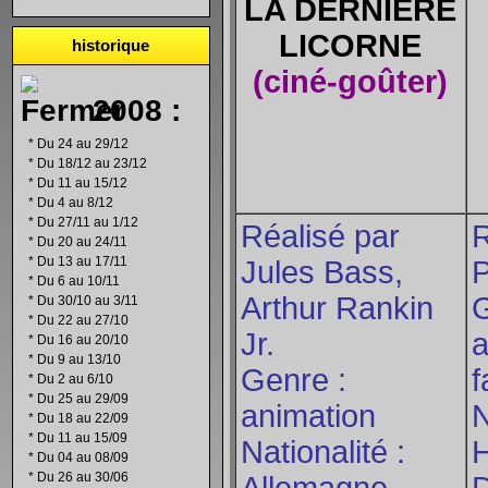
LA DERNIERE
LICORNE
historique
(ciné-goûter)
2008 :
*
Du 24 au 29/12
*
Du 18/12 au 23/12
*
Du 11 au 15/12
*
Du 4 au 8/12
*
Du 27/11 au 1/12
Réalisé par
R
*
Du 20 au 24/11
*
Du 13 au 17/11
Jules Bass,
P
*
Du 6 au 10/11
Arthur Rankin
G
*
Du 30/10 au 3/11
*
Du 22 au 27/10
Jr.
a
*
Du 16 au 20/10
*
Du 9 au 13/10
Genre :
f
*
Du 2 au 6/10
*
Du 25 au 29/09
animation
N
*
Du 18 au 22/09
*
Du 11 au 15/09
Nationalité :
H
*
Du 04 au 08/09
*
Du 26 au 30/06