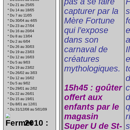
pas à se faire
F
*
Du 21 au 25/05
capturer par la
s
*
Du 14 au 18/05
*
Du 7 au 11/05
Mère Fortune
f
*
Du 30/04 au 4/05
*
Du 23 au 27/04
qui l’expose
e
*
Du 16 au 20/04
*
Du 8 au 13/04
dans son
a
*
Du 2 au 6/04
*
Du 26 au 30/03
carnaval de
I
*
Du 19 au 23/03
créatures
e
*
Du 12 au 16/03
*
Du 5 au 9/03
mythologiques.
t
*
Du 19 au 23/02
*
Du 26/02 au 3/03
d
*
Du 12 au 16/02
*
Du 5 au 9/02
15h45 : goûter
c
*
Du 29/01 au 2/02
*
Du 22 au 26/01
offert aux
d
*
Du 15 au 19/01
*
Du 8/01 au 12/01
enfants par le
q
*
Du 31/12/08 au 5/01/09
magasin
r
2010 :
Super U de St-
s