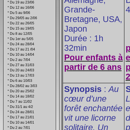
Allemagne,
D
*
Du 19 au 23/06
Grande-
4
*
Du 12 au 16/06
*
Du 5 au 9/06
Bretagne, USA,
*
Du 29/05 au 2/06
*
Du 22 au 26/05
Japon
*
Du 15 au 19/05
*
Du 8 au 12/05
Durée : 1h
*
Du 1er au 5/05
*
Du 24 au 28/04
32min
*
Du 17 au 21 /04
*
Du 10 au 14/04
Pour enfants à
e
*
Du 2 au 7/04
partir de 6 ans
p
*
Du 27 au 31/03
*
Du 20 au 24/03
2
*
Du 13 au 17/03
*
Du 6 au 10/03
*
Du 28/02 au 3/03
Synopsis
:
Au
*
Du 20 au 25/02
cœur d’une
L
*
Du 14 au 18/02
*
Du 7 au 11/02
forêt enchantée
e
*
Du 31/1 au 4/2
*
Du 24 au 28/01
vit une licorne
*
Du 17 au 21/01
*
Du 10 au 14/01
solitaire. Un
p
*
Du 2 au 7/01