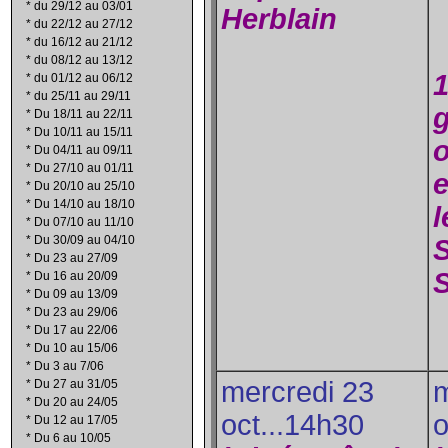
*
du 29/12 au 03/01
Herblain
*
du 22/12 au 27/12
*
du 16/12 au 21/12
*
du 08/12 au 13/12
1
*
du 01/12 au 06/12
*
du 25/11 au 29/11
*
Du 18/11 au 22/11
*
Du 10/11 au 15/11
o
*
Du 04/11 au 09/11
*
Du 27/10 au 01/11
e
*
Du 20/10 au 25/10
*
Du 14/10 au 18/10
l
*
Du 07/10 au 11/10
*
Du 30/09 au 04/10
*
Du 23 au 27/09
S
*
Du 16 au 20/09
*
Du 09 au 13/09
*
Du 23 au 29/06
*
Du 17 au 22/06
*
Du 10 au 15/06
*
Du 3 au 7/06
mercredi 23
m
*
Du 27 au 31/05
*
Du 20 au 24/05
oct...14h30
o
*
Du 12 au 17/05
*
Du 6 au 10/05