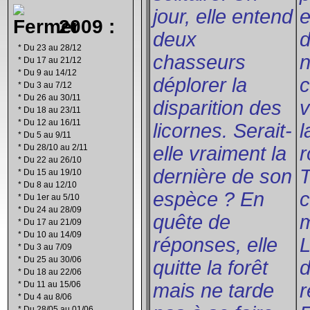
jour, elle entend
2009 :
deux
d
*
Du 23 au 28/12
chasseurs
*
Du 17 au 21/12
*
Du 9 au 14/12
déplorer la
c
*
Du 3 au 7/12
*
Du 26 au 30/11
disparition des
v
*
Du 18 au 23/11
*
Du 12 au 16/11
licornes. Serait-
*
Du 5 au 9/11
*
Du 28/10 au 2/11
elle vraiment la
r
*
Du 22 au 26/10
dernière de son
T
*
Du 15 au 19/10
*
Du 8 au 12/10
espèce ? En
c
*
Du 1er au 5/10
*
Du 24 au 28/09
quête de
*
Du 17 au 21/09
*
Du 10 au 14/09
réponses, elle
*
Du 3 au 7/09
*
Du 25 au 30/06
quitte la forêt
d
*
Du 18 au 22/06
*
Du 11 au 15/06
mais ne tarde
r
*
Du 4 au 8/06
*
Du 28/05 au 01/06