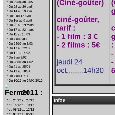
(Ciné-goûter)
(
*
Du 29/04 au 3/05
*
Du 22 au 26 avril
g
*
Du 14 au 19 avril
*
Du 8 au 12 avril
ciné-goûter,
*
Du 1er au 6 avril
*
Du 25 au 29 mars
tarif :
c
*
Du 17 au 22 mars
- 1 film : 3 €
g
*
Du 11 au 15/03
*
Du 4 au 8/03
- 2 films : 5€
:
*
Du 25/02 au 1/03
*
Du 17 au 22/02
-
*
Du 11 au 15/02
*
Du 3 au 8/02
jeudi 24
-
*
Du 28/01 au 1/02
*
Du 21 au 25/01
oct........14h30
*
Du 13 au 18/01
*
Du 7 au 11/01
*
Du 30/12 au 04/01/2010
2011 :
Infos
*
du 21/12 au 27/12
*
du 15/12 au 19/12
*
du 08/12 au 12/12
*
du 01/12 au 05/12