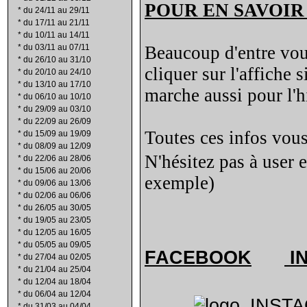
POUR EN SAVOIR
*
du 24/11 au 29/11
*
du 17/11 au 21/11
*
du 10/11 au 14/11
*
du 03/11 au 07/11
Beaucoup d'entre vous 
*
du 26/10 au 31/10
cliquer sur l'affiche
*
du 20/10 au 24/10
*
du 13/10 au 17/10
marche aussi pour l'hi
*
du 06/10 au 10/10
*
du 29/09 au 03/10
*
du 22/09 au 26/09
Toutes ces infos vous
*
du 15/09 au 19/09
*
du 08/09 au 12/09
N'hésitez pas à user 
*
du 22/06 au 28/06
*
du 15/06 au 20/06
exemple)
*
du 09/06 au 13/06
*
du 02/06 au 06/06
*
du 26/05 au 30/05
*
du 19/05 au 23/05
*
du 12/05 au 16/05
*
du 05/05 au 09/05
FACEBOOK
I
*
du 27/04 au 02/05
*
du 21/04 au 25/04
*
du 12/04 au 18/04
*
du 06/04 au 12/04
*
du 31/03 au 04/04